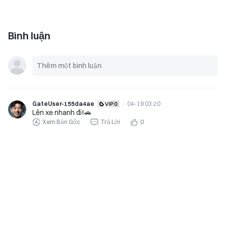
Bình luận
GateUser-155da4ae
·
04-19 03:20
Lên xe nhanh đi!🚗
Xem Bản Gốc
Trả Lời
0