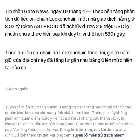
Tin nhắn Gate News, ngày 19 tháng 4 — Theo nền tảng phân 
tích dữ liệu on-chain Lookonchain, một nhà giao dịch nắm giữ 
8,02 tỷ token ASTEROID đã tích lũy được 2,6 triệu USD lợi 
nhuận chưa thực hiện sau khi duy trì vị thế hơn 580 ngày.
Theo dữ liệu on-chain do Lookonchain theo dõi, giá trị nắm 
giữ của địa chỉ này đã tăng từ gần như bằng 0 lên mức hiện 
tại của nó.
Xem nguồn
Tuyên bố miễn trừ trách nhiệm: Thông tin trên trang này có thể đến từ các
nguồn bên thứ ba và chỉ mang tính chất tham khảo. Thông tin này không
phản ánh quan điểm hoặc ý kiến của Gate và không cấu thành bất kỳ lời
khuyên tài chính, đầu tư hoặc pháp lý nào. Giao dịch tài sản ảo tiềm ẩn rủi ro
cao. Vui lòng không chỉ dựa vào thông tin trên trang này khi đưa ra quyết
định. Để biết thêm chi tiết, vui lòng xem
Tuyên bố miễn trừ trách nhiệm
.