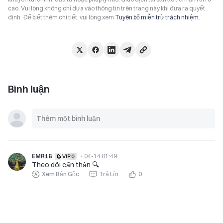
cao. Vui lòng không chỉ dựa vào thông tin trên trang này khi đưa ra quyết
định. Để biết thêm chi tiết, vui lòng xem
Tuyên bố miễn trừ trách nhiệm
.
Bình luận
EMR16
·
04-14 01:49
Theo dõi cẩn thận 🔍
Xem Bản Gốc
Trả Lời
0