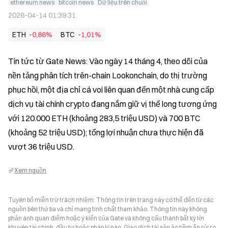
ethereum news
bitcoin news
Dữ liệu trên chuỗi
2026-04-14 01:39:31
ETH
-0,86%
BTC
-1,01%
Tin tức từ Gate News: Vào ngày 14 tháng 4, theo dõi của 
nền tảng phân tích trên-chain Lookonchain, do thị trường 
phục hồi, một địa chỉ cá voi liên quan đến một nhà cung cấp 
dịch vụ tài chính crypto đang nắm giữ vị thế long tương ứng 
với 120.000 ETH (khoảng 283,5 triệu USD) và 700 BTC 
(khoảng 52 triệu USD); tổng lợi nhuận chưa thực hiện đã 
vượt 36 triệu USD.
Xem nguồn
Tuyên bố miễn trừ trách nhiệm: Thông tin trên trang này có thể đến từ các
nguồn bên thứ ba và chỉ mang tính chất tham khảo. Thông tin này không
phản ánh quan điểm hoặc ý kiến của Gate và không cấu thành bất kỳ lời
khuyên tài chính, đầu tư hoặc pháp lý nào. Giao dịch tài sản ảo tiềm ẩn rủi ro