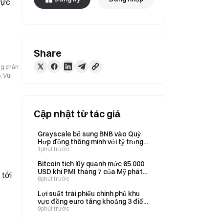
ực 
Share
ng phản
. Vui
Cập nhật từ tác giả
Grayscale bổ sung BNB vào Quỹ
Hợp đồng thông minh với tỷ trọng
31% tính đến ngày 3 tháng 8
1phút trước
Bitcoin tích lũy quanh mức 65.000
USD khi PMI tháng 7 của Mỹ phát
 tới
tín hiệu về rủi ro lạm phát đình trệ
6phút trước
Lợi suất trái phiếu chính phủ khu
vực đồng euro tăng khoảng 3 điểm
cơ bản, với đà tăng mạnh hơn vào
9phút trước
cuối ngày thứ Năm.