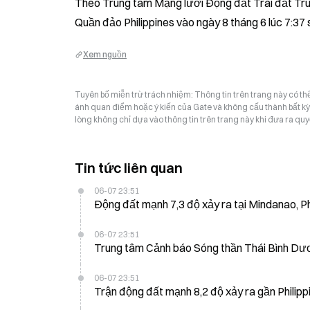
Theo Trung tâm Mạng lưới Động đất Trái đất Trun
Quần đảo Philippines vào ngày 8 tháng 6 lúc 7:37
Xem nguồn
Tuyên bố miễn trừ trách nhiệm: Thông tin trên trang này có t
ánh quan điểm hoặc ý kiến của Gate và không cấu thành bất kỳ lờ
lòng không chỉ dựa vào thông tin trên trang này khi đưa ra quyế
Tin tức liên quan
06-07 23:51
Động đất mạnh 7,3 độ xảy ra tại Mindanao, Ph
06-07 23:51
Trung tâm Cảnh báo Sóng thần Thái Bình Dươn
06-07 23:51
Trận động đất mạnh 8,2 độ xảy ra gần Philipp