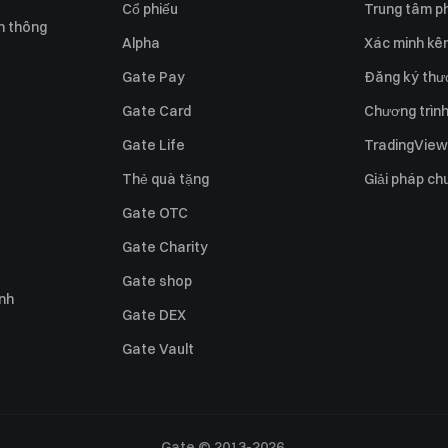
Cổ phiếu
Trung tâm ph
n thông
Alpha
Xác minh kên
Gate Pay
Đăng ký thư
Gate Card
Chương trình 
Gate Life
TradingView
Thẻ quà tặng
Giải pháp ch
Gate OTC
Gate Charity
Gate shop
ỉnh
Gate DEX
Gate Vault
Gate © 2013-2026.