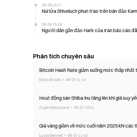
06-06 19:27
Núi lửa Shiveluch phun trào trên bán đảo Ka
06-06 18:29
Người dân gần đảo Hark của Iran báo cáo đã 
Phân tích chuyên sâu
Bitcoin Hash Rate giảm xuống mức thấp nhất t
Ethan Brooks
06-07 21:12
Hoạt động sàn Shiba Inu tăng lên khi giá suy yế
Crypto News Land
06-07 19:51
Giá vàng giảm về mức cuối năm 2025 khi các 
Lucas Bennett
06-07 11:42