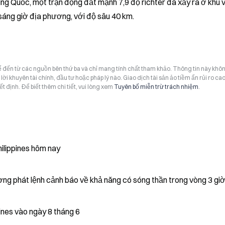
g Quốc, một trận động đất mạnh 7,9 độ richter đã xảy ra ở khu v
 sáng giờ địa phương, với độ sâu 40 km.
hể đến từ các nguồn bên thứ ba và chỉ mang tính chất tham khảo. Thông tin này khô
i khuyên tài chính, đầu tư hoặc pháp lý nào. Giao dịch tài sản ảo tiềm ẩn rủi ro cao
t định. Để biết thêm chi tiết, vui lòng xem
Tuyên bố miễn trừ trách nhiệm
.
ilippines hôm nay
g phát lệnh cảnh báo về khả năng có sóng thần trong vòng 3 giờ
ines vào ngày 8 tháng 6