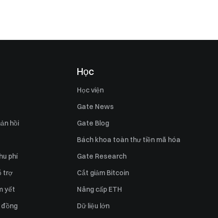
Học
Học viện
Gate News
ản hồi
Gate Blog
Bách khoa toàn thư tiền mã hóa
hu phí
Gate Research
 trợ
Cắt giảm Bitcoin
m yết
Nâng cấp ETH
 đồng
Dữ liệu lớn