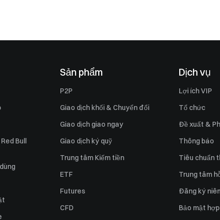
Sản phẩm
Dịch vụ
P2P
Lợi ích VIP
p
Giao dịch khối & Chuyển đổi
Tổ chức
Giao dịch giao ngay
Đề xuất & Ph
 Red Bull
Giao dịch ký quỹ
Thông báo
Trung tâm Kiếm tiền
Tiêu chuẩn t
 dùng
ETF
Trung tâm hỗ
Futures
Đăng ký niê
ật
CFD
Bảo mật hợp
e