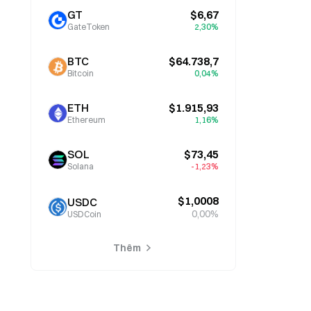
GT
$6,67
GateToken
2,30%
BTC
$64.738,7
Bitcoin
0,04%
ETH
$1.915,93
Ethereum
1,16%
SOL
$73,45
Solana
-1,23%
$1,0008
USDC
0,00%
USDCoin
Thêm