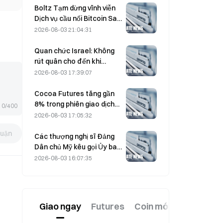
ngắn hạn
Boltz Tạm dừng vĩnh viễn
Dịch vụ cầu nối Bitcoin Sau
các cuộc tấn công được
2026-08-03 21:04:31
hỗ trợ bởi AI
Quan chức Israel: Không
rút quân cho đến khi
Hamas giải giáp
2026-08-03 17:39:07
Cocoa Futures tăng gần
8% trong phiên giao dịch
0/400
hôm thứ Sáu tuần trước,
2026-08-03 17:05:32
khiến các nhà tham gia thị
luận
trường bất ngờ
Các thượng nghị sĩ Đảng
Dân chủ Mỹ kêu gọi Ủy ban
Giao dịch Hàng hóa Tương
2026-08-03 16:07:35
lai (CFTC) hạn chế các sản
phẩm cá cược liên quan
đến tình trạng cháy rừng
trong bối cảnh mùa cháy
Giao ngay
Futures
Coin mới
kỷ lục