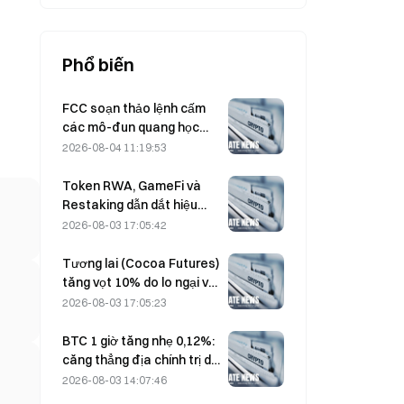
Phổ biến
FCC soạn thảo lệnh cấm
các mô-đun quang học
của Trung Quốc dùng cho
2026-08-04 11:19:53
trung tâm dữ liệu; Xinyuan
có nguy cơ bị ảnh hưởng
Token RWA, GameFi và
tới 27% thị phần
Restaking dẫn dắt hiệu
suất thị trường trong
2026-08-03 17:05:42
Tháng 7
Tương lai (Cocoa Futures)
tăng vọt 10% do lo ngại về
Cung, hướng tới mức 6.000
2026-08-03 17:05:23
USD/tấn
BTC 1 giờ tăng nhẹ 0,12%:
căng thẳng địa chính trị dịu
lại và tâm lý vĩ mô đồng
2026-08-03 14:07:46
nhịp thúc đẩy đợt phục hồi