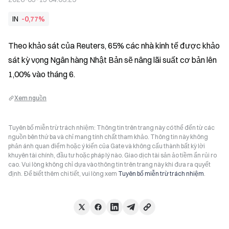
IN
-0,77%
Theo khảo sát của Reuters, 65% các nhà kinh tế được khảo 
sát kỳ vọng Ngân hàng Nhật Bản sẽ nâng lãi suất cơ bản lên 
1,00% vào tháng 6.
Xem nguồn
Tuyên bố miễn trừ trách nhiệm: Thông tin trên trang này có thể đến từ các
nguồn bên thứ ba và chỉ mang tính chất tham khảo. Thông tin này không
phản ánh quan điểm hoặc ý kiến của Gate và không cấu thành bất kỳ lời
khuyên tài chính, đầu tư hoặc pháp lý nào. Giao dịch tài sản ảo tiềm ẩn rủi ro
cao. Vui lòng không chỉ dựa vào thông tin trên trang này khi đưa ra quyết
định. Để biết thêm chi tiết, vui lòng xem
Tuyên bố miễn trừ trách nhiệm
.