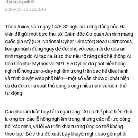
Tin tức ngành AI
2026-05-13 22:23:46
Theo Axios, vào ngày 14/5, 32 nghị sĩ lưỡng đảng của Hạ 
viện đã gửi một bức thư tới Giám đốc Cơ quan An ninh mạng 
quốc gia Mỹ (U.S. National Cyber Director) Sean Cairncross, 
kêu gọi hành động ngay để đối phó với các mối đe dọa an 
ninh mạng do AI tạo ra. Bức thư nêu rõ rằng các hệ thống AI 
tiên tiến như Mythos và GPT-5.5 Cyber đã phát hiện hàng 
nghìn lỗ hổng zero-day nghiêm trọng trên các hệ điều hành 
và trình duyệt web phổ biến—một số vẫn chưa bị phát hiện 
dù đã được rà soát thủ công trong nhiều năm và kiểm thử 
tự động.
Các nhà làm luật bày tỏ lo ngại rằng: “AI có thể phát hiện khối 
lượng lớn các lỗ hổng nghiêm trọng, nhưng các nỗ lực công 
bố, xác minh, vá lỗi và triển khai tương ứng có thể không 
theo kịp.” Bức thư đề xuất bảy khuyến nghị, bao gồm phối 