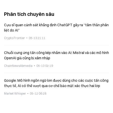
Phân tích chuyên sâu
Cựu sĩ quan cảnh sát khẳng định ChatGPT gây ra “tâm thần phân
liệt do AI”
Crypto Frontier
05-13 21:11
Chuỗi cung ứng tấn công kép nhắm vào AI: Mistral và các mô hình
OpenAI giả cũng bị xâm nhập
ChainNewsAbmedia
05-13 02:19
Google: Mô hình ngôn ngữ lớn được dùng cho các cuộc tấn công
thực tế, AI có thể vượt qua cơ chế bảo mật xác thực hai lớp
Market Whisper
05-12 06:28