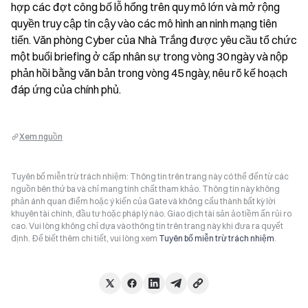
hợp các đợt công bố lỗ hổng trên quy mô lớn và mở rộng 
quyền truy cập tin cậy vào các mô hình an ninh mạng tiên 
tiến. Văn phòng Cyber của Nhà Trắng được yêu cầu tổ chức 
một buổi briefing ở cấp nhân sự trong vòng 30 ngày và nộp 
phản hồi bằng văn bản trong vòng 45 ngày, nêu rõ kế hoạch 
đáp ứng của chính phủ.
Xem nguồn
Tuyên bố miễn trừ trách nhiệm: Thông tin trên trang này có thể đến từ các
nguồn bên thứ ba và chỉ mang tính chất tham khảo. Thông tin này không
phản ánh quan điểm hoặc ý kiến của Gate và không cấu thành bất kỳ lời
khuyên tài chính, đầu tư hoặc pháp lý nào. Giao dịch tài sản ảo tiềm ẩn rủi ro
cao. Vui lòng không chỉ dựa vào thông tin trên trang này khi đưa ra quyết
định. Để biết thêm chi tiết, vui lòng xem
Tuyên bố miễn trừ trách nhiệm
.