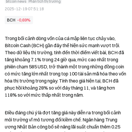
bitcoin news
Phân tích thị trường
2025-12-19 07:51:18
BCH
-0,69%
Trong bối cảnh dòng vốn của cá mập liên tục chảy vào, 
Bitcoin Cash (BCH) gần đây thể hiện sức mạnh vượt trội. 
Theo dữ liệu thị trường, tính đến thời điểm viết bài, BCH đã 
tăng khoảng 7.1% trong 24 giờ qua, mức cao nhất trong 
phiên chạm 585 USD, trở thành một trong những đồng coin 
có mức tăng lớn nhất trong top 100 tài sản mã hóa theo vốn 
hóa thị trường trong ngày. Tính theo giá hiện tại, BCH đã 
phục hồi khoảng 28% so với đáy tháng 11, và tăng hơn 
118% so với mức thấp nhất trong năm.
Điều đáng chú ý là đợt tăng giá này diễn ra trong bối cảnh 
môi trường vĩ mô tương đối kiềm chế. Ngân hàng Trung 
ương Nhật Bản công bố sẽ nâng lãi suất chuẩn thêm 0.25 