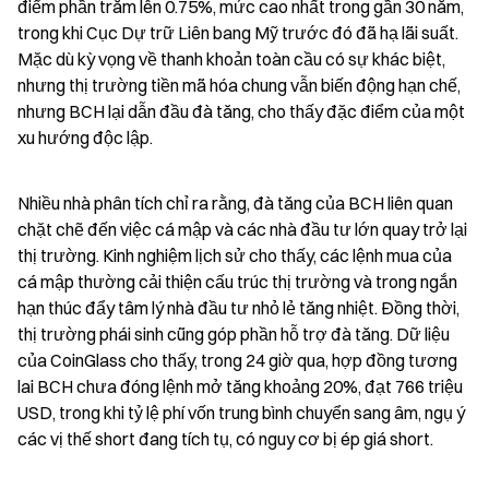
điểm phần trăm lên 0.75%, mức cao nhất trong gần 30 năm, 
trong khi Cục Dự trữ Liên bang Mỹ trước đó đã hạ lãi suất. 
Mặc dù kỳ vọng về thanh khoản toàn cầu có sự khác biệt, 
nhưng thị trường tiền mã hóa chung vẫn biến động hạn chế, 
nhưng BCH lại dẫn đầu đà tăng, cho thấy đặc điểm của một 
xu hướng độc lập.
Nhiều nhà phân tích chỉ ra rằng, đà tăng của BCH liên quan 
chặt chẽ đến việc cá mập và các nhà đầu tư lớn quay trở lại 
thị trường. Kinh nghiệm lịch sử cho thấy, các lệnh mua của 
cá mập thường cải thiện cấu trúc thị trường và trong ngắn 
hạn thúc đẩy tâm lý nhà đầu tư nhỏ lẻ tăng nhiệt. Đồng thời, 
thị trường phái sinh cũng góp phần hỗ trợ đà tăng. Dữ liệu 
của CoinGlass cho thấy, trong 24 giờ qua, hợp đồng tương 
lai BCH chưa đóng lệnh mở tăng khoảng 20%, đạt 766 triệu 
USD, trong khi tỷ lệ phí vốn trung bình chuyển sang âm, ngụ ý 
các vị thế short đang tích tụ, có nguy cơ bị ép giá short.