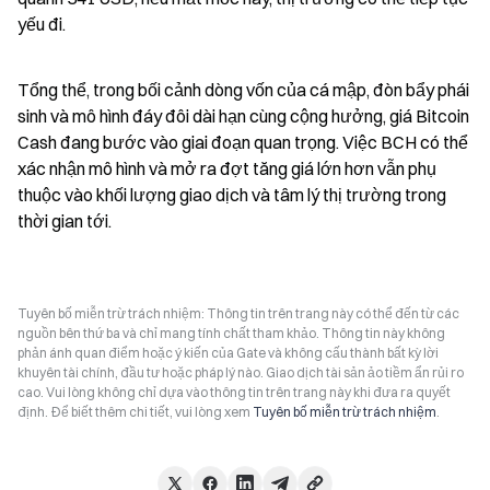
yếu đi.
Tổng thể, trong bối cảnh dòng vốn của cá mập, đòn bẩy phái 
sinh và mô hình đáy đôi dài hạn cùng cộng hưởng, giá Bitcoin 
Cash đang bước vào giai đoạn quan trọng. Việc BCH có thể 
xác nhận mô hình và mở ra đợt tăng giá lớn hơn vẫn phụ 
thuộc vào khối lượng giao dịch và tâm lý thị trường trong 
thời gian tới.
Tuyên bố miễn trừ trách nhiệm: Thông tin trên trang này có thể đến từ các
nguồn bên thứ ba và chỉ mang tính chất tham khảo. Thông tin này không
phản ánh quan điểm hoặc ý kiến của Gate và không cấu thành bất kỳ lời
khuyên tài chính, đầu tư hoặc pháp lý nào. Giao dịch tài sản ảo tiềm ẩn rủi ro
cao. Vui lòng không chỉ dựa vào thông tin trên trang này khi đưa ra quyết
định. Để biết thêm chi tiết, vui lòng xem
Tuyên bố miễn trừ trách nhiệm
.