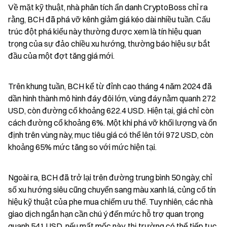
Về mặt kỹ thuật, nhà phân tích ẩn danh CryptoBoss chỉ ra 
rằng, BCH đã phá vỡ kênh giảm giá kéo dài nhiều tuần. Cấu 
trúc đột phá kiểu này thường được xem là tín hiệu quan 
trọng của sự đảo chiều xu hướng, thường báo hiệu sự bắt 
đầu của một đợt tăng giá mới.
Trên khung tuần, BCH kể từ đỉnh cao tháng 4 năm 2024 đã 
dần hình thành mô hình đáy đôi lớn, vùng đáy nằm quanh 272 
USD, còn đường cổ khoảng 622.4 USD. Hiện tại, giá chỉ còn 
cách đường cổ khoảng 6%. Một khi phá vỡ khối lượng và ổn 
định trên vùng này, mục tiêu giá có thể lên tới 972 USD, còn 
khoảng 65% mức tăng so với mức hiện tại.
Ngoài ra, BCH đã trở lại trên đường trung bình 50 ngày, chỉ 
số xu hướng siêu cũng chuyển sang màu xanh lá, củng cố tín 
hiệu kỹ thuật của phe mua chiếm ưu thế. Tuy nhiên, các nhà 
giao dịch ngắn hạn cần chú ý đến mức hỗ trợ quan trọng 
quanh 541 USD, nếu mất mốc này, thị trường có thể tiếp tục 