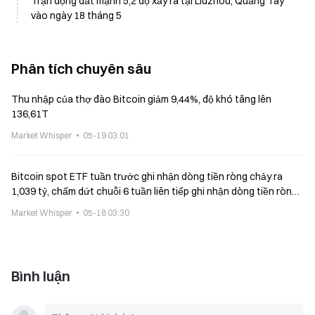
Trận động đất mạnh 5,2 độ xảy ra tại Liuzhou, Quảng Tây
vào ngày 18 tháng 5
Phân tích chuyên sâu
Thu nhập của thợ đào Bitcoin giảm 9,44%, độ khó tăng lên
136,61T
Market Whisper
05-19 03:01
Bitcoin spot ETF tuần trước ghi nhận dòng tiền ròng chảy ra
1,039 tỷ, chấm dứt chuỗi 6 tuần liên tiếp ghi nhận dòng tiền ròng
vào
Market Whisper
05-18 03:30
Bình luận