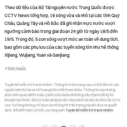
Theo dữ liệu của Bộ Tài nguyên nước Trung Quốc được 
CCTV News tổng hợp, 16 sông vừa và nhỏ tại các tỉnh Quý 
Châu, Quảng Tây và Hồ Bắc đã ghi nhận mực nước vượt 
ngưỡng cảnh báo trong giai đoạn 24 giờ từ ngày 18/5 đến 
19/5. Trong đó, 5 con sông vượt mức an toàn về dung tích, 
bao gồm các phụ lưu của các tuyến sông lớn như hệ thống 
Xijiang, Wujiang, Yuan và Ganjiang.
Xem nguồn
Tuyên bố miễn trừ trách nhiệm: Thông tin trên trang này có thể đến từ các
nguồn bên thứ ba và chỉ mang tính chất tham khảo. Thông tin này không
phản ánh quan điểm hoặc ý kiến của Gate và không cấu thành bất kỳ lời
khuyên tài chính, đầu tư hoặc pháp lý nào. Giao dịch tài sản ảo tiềm ẩn rủi ro
cao. Vui lòng không chỉ dựa vào thông tin trên trang này khi đưa ra quyết
định. Để biết thêm chi tiết, vui lòng xem
Tuyên bố miễn trừ trách nhiệm
.