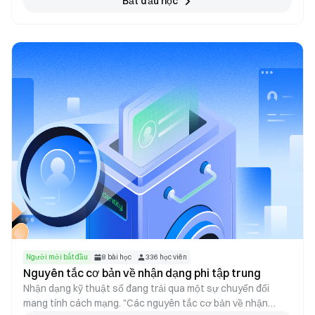
Bắt đầu học
và tầm quan trọng của chúng trong hệ sinh thái tiền điện tử.
Cho dù bạn là người mới bắt đầu hay người đam mê tiền điện
tử có kinh nghiệm, khóa học này sẽ trang bị cho bạn kiến
thức và kỹ năng để điều hướng thế giới masternode, khám
phá các loại tiền điện tử dựa trên masternode phổ biến và
khám phá các khái niệm cơ bản đằng sau mạng masternode.
Hãy tham gia cùng chúng tôi trong hành trình thú vị này khi
chúng tôi đi sâu vào hoạt động bên trong của mã thông
báo masternode và mở khóa tiềm năng mà chúng nắm giữ
trong việc định hình tương lai của tài chính phi tập trung.
Người mới bắt đầu
8
bài học
336
học viên
Nguyên tắc cơ bản về nhận dạng phi tập trung
Nhận dạng kỹ thuật số đang trải qua một sự chuyển đổi
mang tính cách mạng. "Các nguyên tắc cơ bản về nhận