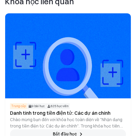
Khóa học liên quan
Trung cấp
9
bài học
625
học viên
Danh tính trong tiền điện tử: Các dự án chính
Chào mừng bạn đến với khóa học toàn diện về "Nhận dạng
trong tiền điện tử: Các dự án chính". Trong khóa học tiên
tiến này, chúng ta sẽ bắt đầu hành trình khám phá lĩnh vực
Bắt đầu học