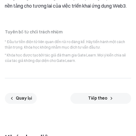
nền tảng cho tương lai của việc triển khai ứng dụng Web3.
Tuyên bố từ chối trách nhiệm
* Đầu tư tiền điện tử liên quan đến rủi ro đáng kể. Hãy tiến hành một cách
thận trọng. Khóa học không nhằm mục đích tư vấn đầu tư.
* Khóa học được tạo bởi tác giả đã tham gia Gate Learn. Mọi ý kiến chia sẻ
của tác giả không đại diện cho Gate Learn.
Quay lại
Tiếp theo