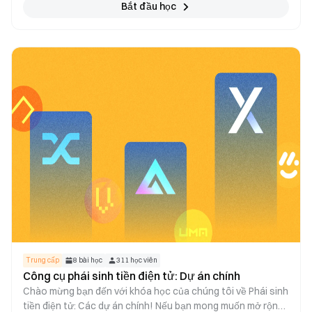
dạng phi tập trung" đi sâu vào sự thay đổi mô hình này, khám
Bắt đầu học
phá sự phức tạp của một thế giới nơi các cá nhân lấy lại
quyền kiểm soát dữ liệu cá nhân của họ. Bạn đã sẵn sàng
định hướng tương lai của quản lý danh tính, nơi blockchain
đáp ứng quyền riêng tư và nơi bảo mật gắn liền với chủ
quyền của người dùng? Đi sâu vào và khám phá tương lai
của nhận dạng kỹ thuật số!
Trung cấp
8
bài học
311
học viên
Công cụ phái sinh tiền điện tử: Dự án chính
Chào mừng bạn đến với khóa học của chúng tôi về Phái sinh
tiền điện tử: Các dự án chính! Nếu bạn mong muốn mở rộng