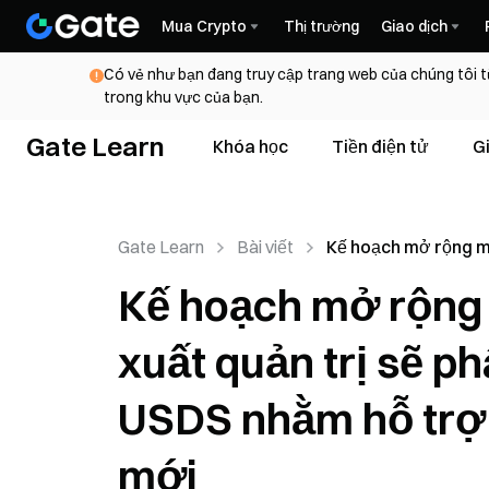
Mua Crypto
Thị trường
Giao dịch
Có vẻ như bạn đang truy cập trang web của chúng tôi t
trong khu vực của bạn.
Gate Learn
Khóa học
Tiền điện tử
G
Gate Learn
Bài viết
Kế hoạch mở rộng m
Sky Agent: Đề xuất 
Kế hoạch mở rộng 
phân bổ khoảng 70 
nhằm hỗ trợ việc tri
xuất quản trị sẽ p
đại lý mới
USDS nhằm hỗ trợ v
mới