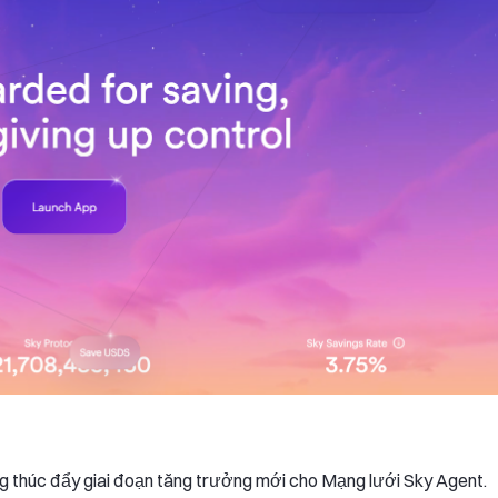
đang thúc đẩy giai đoạn tăng trưởng mới cho Mạng lưới Sky Agent.