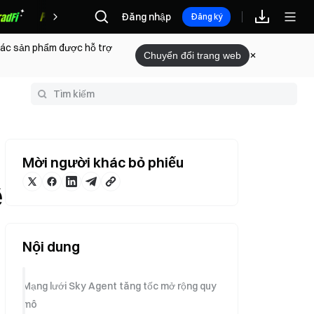
Đăng nhập
Phần thưởng
Đăng ký
 các sản phẩm được hỗ trợ
Chuyển đổi trang web
huật ngữ
Mời người khác bỏ phiếu
ề
Nội dung
Mạng lưới Sky Agent tăng tốc mở rộng quy
mô