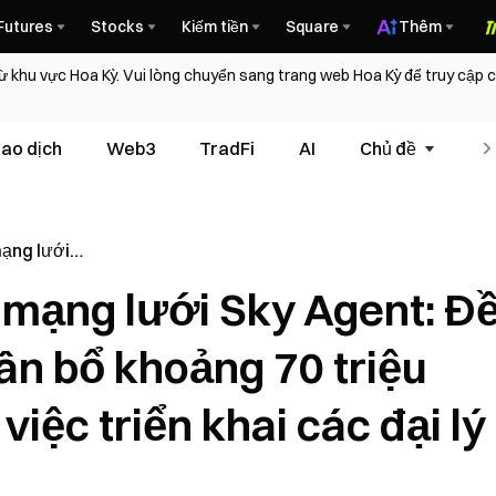
Futures
Stocks
Kiếm tiền
Square
Thêm
ừ khu vực Hoa Kỳ. Vui lòng chuyển sang trang web Hoa Kỳ để truy cập
iao dịch
Web3
TradFi
AI
Chủ đề
T
ạng lưới
quản trị sẽ
mạng lưới Sky Agent: Đ
triệu USDS
ển khai các
hân bổ khoảng 70 triệu
iệc triển khai các đại lý