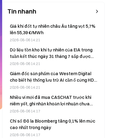
Tin nhanh
Giá khí đốt tự nhiên châu Âu tăng vọt 5,7%
lên 55,39 €/MWh
2026-08-06 14:21
Dữ liệu tồn kho khí tự nhiên của EIA trong
tuần kết thúc ngày 31 tháng 7 sắp được
công bố.
2026-08-06 14:21
Giám đốc sản phẩm của Western Digital
cho biết hệ thống lưu trữ AI cần ổ cứng HDD
để lưu trữ dữ liệu dài hạn vào ngày 6 tháng
2026-08-06 14:21
8
Nhiều ví mới đã mua CASCHAT trước khi
niêm yết, ghi nhận khoản lợi nhuận chưa
thực hiện $3M sau khi token này được
2026-08-06 14:17
Robinhood ra mắt.
Chỉ số Đô la Bloomberg tăng 0,1% lên mức
cao nhất trong ngày
2026-08-06 14:17