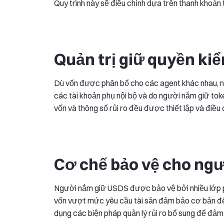
Quy trình này sẽ điều chỉnh dựa trên thanh khoản
Quản trị giữ quyền ki
Dù vốn được phân bổ cho các agent khác nhau, nh
các tài khoản phụ nội bộ và do người nắm giữ tok
vốn và thông số rủi ro đều được thiết lập và điều 
Cơ chế bảo vệ cho ng
Người nắm giữ USDS được bảo vệ bởi nhiều lớp p
vốn vượt mức yêu cầu tài sản đảm bảo cơ bản để 
dụng các biện pháp quản lý rủi ro bổ sung để đảm