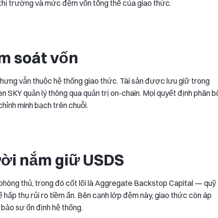
 thị trường và mức đệm vốn tổng thể của giao thức.
ểm soát vốn
ưng vẫn thuộc hệ thống giao thức. Tài sản được lưu giữ trong
en SKY quản lý thông qua quản trị on-chain. Mọi quyết định phân b
chỉnh minh bạch trên chuỗi.
ười nắm giữ USDS
hòng thủ, trong đó cốt lõi là Aggregate Backstop Capital — quỹ
hấp thụ rủi ro tiềm ẩn. Bên cạnh lớp đệm này, giao thức còn áp
 bảo sự ổn định hệ thống.