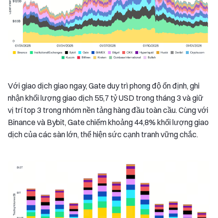
Với giao dịch giao ngay, Gate duy trì phong độ ổn định, ghi
nhận khối lượng giao dịch 55,7 tỷ USD trong tháng 3 và giữ
vị trí top 3 trong nhóm nền tảng hàng đầu toàn cầu. Cùng với
Binance và Bybit, Gate chiếm khoảng 44,8% khối lượng giao
dịch của các sàn lớn, thể hiện sức cạnh tranh vững chắc.