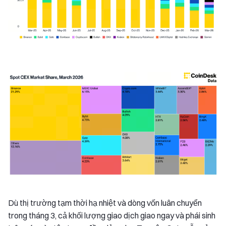
Dù thị trường tạm thời hạ nhiệt và dòng vốn luân chuyển
trong tháng 3, cả khối lượng giao dịch giao ngay và phái sinh