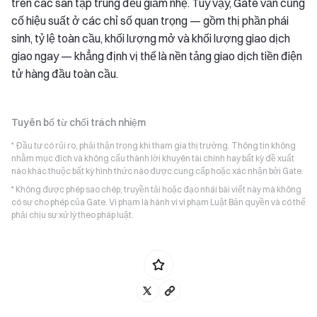
trên các sàn tập trung đều giảm nhẹ. Tuy vậy, Gate vẫn củng
cố hiệu suất ở các chỉ số quan trọng — gồm thị phần phái
sinh, tỷ lệ toàn cầu, khối lượng mở và khối lượng giao dịch
giao ngay — khẳng định vị thế là nền tảng giao dịch tiền điện
tử hàng đầu toàn cầu.
Tuyên bố từ chối trách nhiệm
* Đầu tư có rủi ro, phải thận trọng khi tham gia thị trường. Thông tin không
nhằm mục đích và không cấu thành lời khuyên tài chính hay bất kỳ đề xuất
nào khác thuộc bất kỳ hình thức nào được cung cấp hoặc xác nhận bởi Gate.
* Không được phép sao chép, truyền tải hoặc đạo nhái bài viết này mà không
có sự cho phép của Gate. Vi phạm là hành vi vi phạm Luật Bản quyền và có thể
phải chịu sự xử lý theo pháp luật.