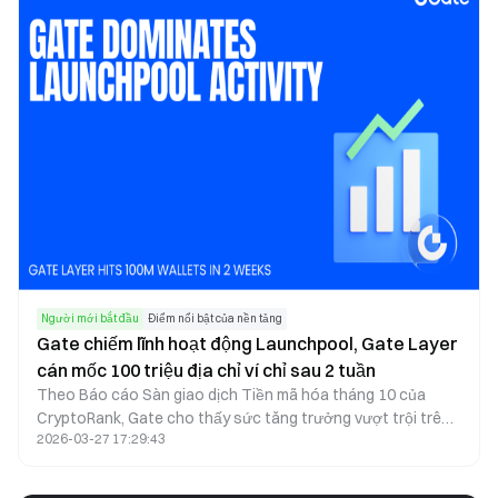
Người mới bắt đầu
Điểm nổi bật của nền tảng
Gate chiếm lĩnh hoạt động Launchpool, Gate Layer
cán mốc 100 triệu địa chỉ ví chỉ sau 2 tuần
Theo Báo cáo Sàn giao dịch Tiền mã hóa tháng 10 của
CryptoRank, Gate cho thấy sức tăng trưởng vượt trội trên
2026-03-27 17:29:43
nhiều chỉ số. Khối lượng giao dịch giao ngay (spot) của sàn
tăng 31% so với tháng trước, đạt thị phần kỷ lục 6,57%.
Điều này khẳng định vị thế của Gate trong nhóm ba sàn