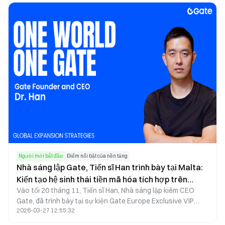
cập trực tiếp vào trang dự án thông qua liên kết nhiệm vụ
để tham gia.
Người mới bắt đầu
Điểm nổi bật của nền tảng
Nhà sáng lập Gate, Tiến sĩ Han trình bày tại Malta:
Kiến tạo hệ sinh thái tiền mã hóa tích hợp trên
Vào tối 20 tháng 11, Tiến sĩ Han, Nhà sáng lập kiêm CEO
phạm vi toàn cầu
Gate, đã trình bày tại sự kiện Gate Europe Exclusive VIP
2026-03-27 12:55:32
Dinner ở Malta, giới thiệu về định hướng phát triển toàn cầu
của nền tảng và phân tích xu hướng ngành. Trong phần