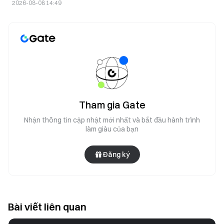
2026-08-08 14:49
Tham gia Gate
Nhận thông tin cập nhật mới nhất và bắt đầu hành trình
làm giàu của bạn
Đăng ký
Bài viết liên quan