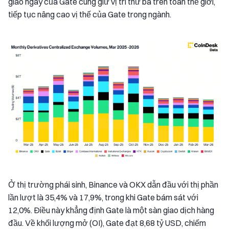
giao ngay của Gate cũng giữ vị trí thứ ba trên toàn thế giới,
tiếp tục nâng cao vị thế của Gate trong ngành.
Ở thị trường phái sinh, Binance và OKX dẫn đầu với thị phần
lần lượt là 35,4% và 17,9%, trong khi Gate bám sát với
12,0%. Điều này khẳng định Gate là một sàn giao dịch hàng
đầu. Về khối lượng mở (OI), Gate đạt 8,68 tỷ USD, chiếm