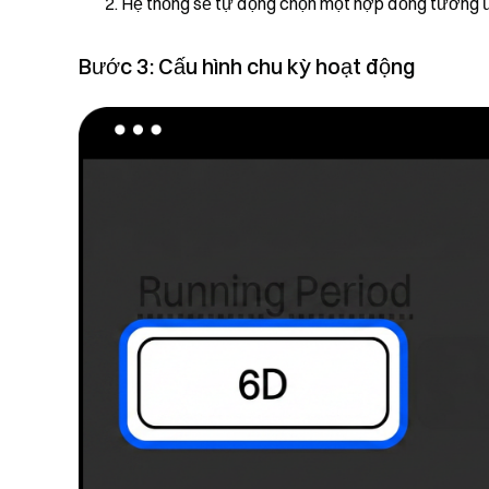
Hệ thống sẽ tự động chọn một hợp đồng tương ứn
Bước 3: Cấu hình chu kỳ hoạt động