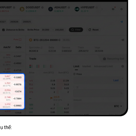
ụ thể: