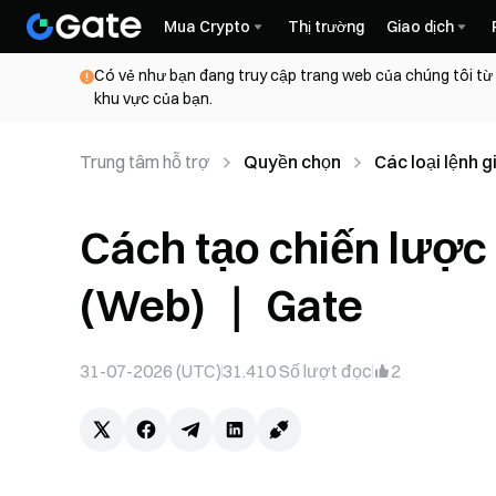
Mua Crypto
Thị trường
Giao dịch
Có vẻ như bạn đang truy cập trang web của chúng tôi từ
khu vực của bạn.
Trung tâm hỗ trợ
Quyền chọn
Các loại lệnh g
Cách tạo chiến lược 
(Web) ｜ Gate
31-07-2026 (UTC)
31.410
Số lượt đọc
2