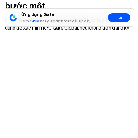
bước một
Ứng dụng Gate
Tải
Lưu ý: Bạn phải sử dụng
chính xác giấy tờ tùy thân
đã
Được
45M
nhà giao dịch toàn cầu tin cậy
dùng để xác minh KYC Gate Global, nếu không đơn đăng ký
thẻ của bạn sẽ bị từ chối
Có
Không
Web & APP