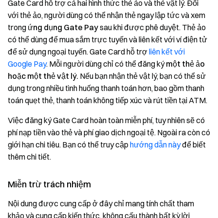
Gate Card hỗ trợ cả hai hình thức thẻ ảo và thẻ vật lý. Đối
với thẻ ảo, người dùng có thể nhận thẻ ngay lập tức và xem
trong
ứng dụng Gate Pay
sau khi được phê duyệt. Thẻ ảo
có thể dùng để mua sắm trực tuyến và liên kết với ví điện tử
để sử dụng ngoại tuyến. Gate Card hỗ trợ
liên kết với
Google Pay
. Mỗi người dùng chỉ có thể đăng ký
một thẻ ảo
hoặc một thẻ vật lý.
Nếu bạn nhận thẻ vật lý, bạn có thể sử
dụng trong nhiều tình huống thanh toán hơn, bao gồm thanh
toán quẹt thẻ, thanh toán không tiếp xúc và rút tiền tại ATM.
Việc đăng ký Gate Card hoàn toàn miễn phí, tuy nhiên sẽ có
phí nạp tiền vào thẻ và phí giao dịch ngoại tệ. Ngoài ra còn có
giới hạn chi tiêu. Bạn có thể truy cập
hướng dẫn này
để biết
thêm chi tiết.
Miễn trừ trách nhiệm
Nội dung được cung cấp ở đây chỉ mang tính chất tham
khảo và cung cấp kiến thức, không cấu thành bất kỳ lời