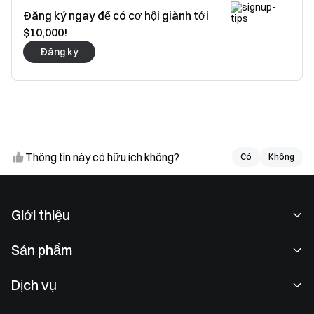
Đăng ký ngay để có cơ hội giành tới
$10,000!
Đăng ký
Thông tin này có hữu ích không?
Có
Có
Không
Không
Giới thiệu
Về chúng tôi
Sản phẩm
Cơ hội nghề nghiệp
P2P
Dịch vụ
Phòng tin tức
Giao dịch khối & Chuyển đổi
Lợi ích VIP
Nhà tài trợ Oracle Red Bull Racing