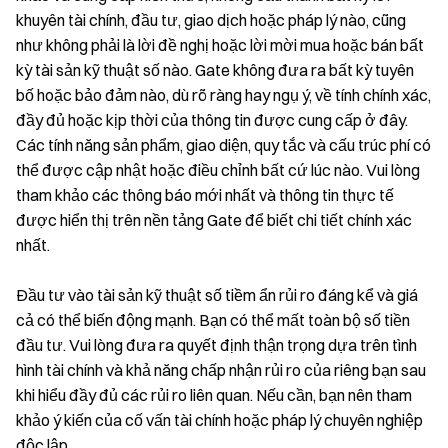
khuyên tài chính, đầu tư, giao dịch hoặc pháp lý nào, cũng
như không phải là lời đề nghị hoặc lời mời mua hoặc bán bất
kỳ tài sản kỹ thuật số nào. Gate không đưa ra bất kỳ tuyên
bố hoặc bảo đảm nào, dù rõ ràng hay ngụ ý, về tính chính xác,
đầy đủ hoặc kịp thời của thông tin được cung cấp ở đây.
Các tính năng sản phẩm, giao diện, quy tắc và cấu trúc phí có
thể được cập nhật hoặc điều chỉnh bất cứ lúc nào. Vui lòng
tham khảo các thông báo mới nhất và thông tin thực tế
được hiển thị trên nền tảng Gate để biết chi tiết chính xác
nhất.
Đầu tư vào tài sản kỹ thuật số tiềm ẩn rủi ro đáng kể và giá
cả có thể biến động mạnh. Bạn có thể mất toàn bộ số tiền
đầu tư. Vui lòng đưa ra quyết định thận trọng dựa trên tình
hình tài chính và khả năng chấp nhận rủi ro của riêng bạn sau
khi hiểu đầy đủ các rủi ro liên quan. Nếu cần, bạn nên tham
khảo ý kiến của cố vấn tài chính hoặc pháp lý chuyên nghiệp
độc lập.