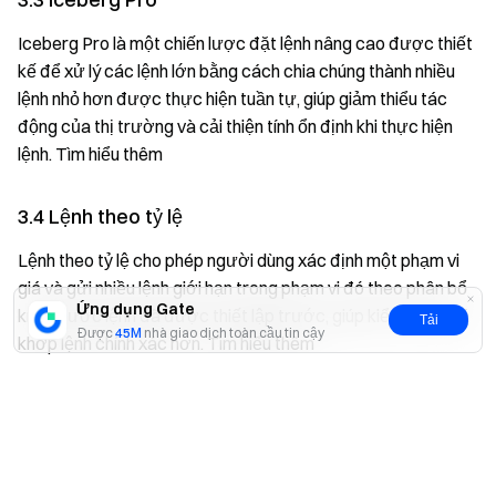
Iceberg Pro là một chiến lược đặt lệnh nâng cao được thiết
kế để xử lý các lệnh lớn bằng cách chia chúng thành nhiều
lệnh nhỏ hơn được thực hiện tuần tự, giúp giảm thiểu tác
động của thị trường và cải thiện tính ổn định khi thực hiện
lệnh. Tìm hiểu thêm
3.4 Lệnh theo tỷ lệ
Lệnh theo tỷ lệ cho phép người dùng xác định một phạm vi
giá và gửi nhiều lệnh giới hạn trong phạm vi đó theo phân bổ
Ứng dụng Gate
kích thước lệnh đã được thiết lập trước, giúp kiểm soát giá
Tải
Được
45M
nhà giao dịch toàn cầu tin cậy
khớp lệnh chính xác hơn. Tìm hiểu thêm
Có
Không
4. Cảnh báo rủi ro