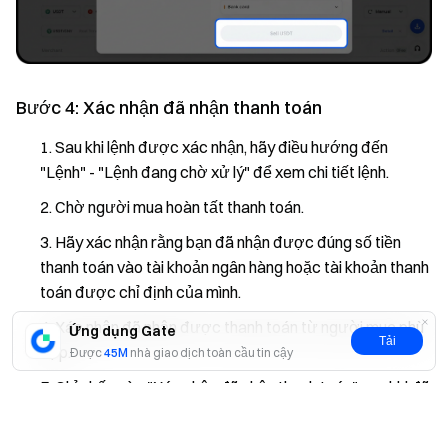
Bước 4: Xác nhận đã nhận thanh toán
Sau khi lệnh được xác nhận, hãy điều hướng đến
"Lệnh" - "Lệnh đang chờ xử lý" để xem chi tiết lệnh.
Chờ người mua hoàn tất thanh toán.
Hãy xác nhận rằng bạn đã nhận được đúng số tiền
thanh toán vào tài khoản ngân hàng hoặc tài khoản thanh
toán được chỉ định của mình.
Xác nhận đã nhận được thanh toán từ người mua phù
Ứng dụng Gate
Tải
hợp.
Được
45M
nhà giao dịch toàn cầu tin cậy
Chỉ nhấp vào "Xác nhận đã nhận thanh toán" sau khi đã
Có
Không
kiểm tra kỹ lưỡng tất cả thông tin.