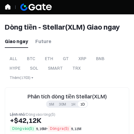
Dòng tiền - Stellar(XLM) Giao ngay
Giao ngay
Future
ALL
BTC
ETH
GT
XRP
BNB
HYPE
SOL
SMART
TRX
Thêm
(
1703
)
Phân tích dòng tiền Stellar(XLM)
5M
30M
1H
1D
Lệnh nhỏ
/
Dòng vào ròng($)
+$42,12K
Dòng vào($)
Dòng ra($)
5,16M
5,12M