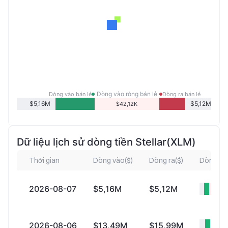
Dòng vào ròng bán lẻ
Dòng vào bán lẻ
Dòng ra bán lẻ
$5,16M
$5,12M
$42,12K
Dữ liệu lịch sử dòng tiền Stellar(XLM)
Thời gian
Dòng vào($)
Dòng ra($)
Dòng vào
2026-08-07
$5,16M
$5,12M
+$42
2026-08-06
$13,49M
$15,99M
-$2