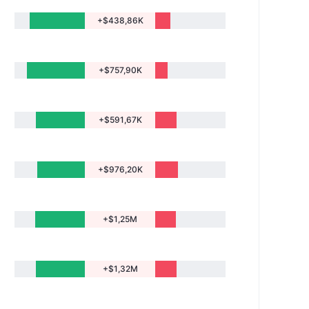
+$438,86K
+$757,90K
+$591,67K
+$976,20K
+$1,25M
+$1,32M