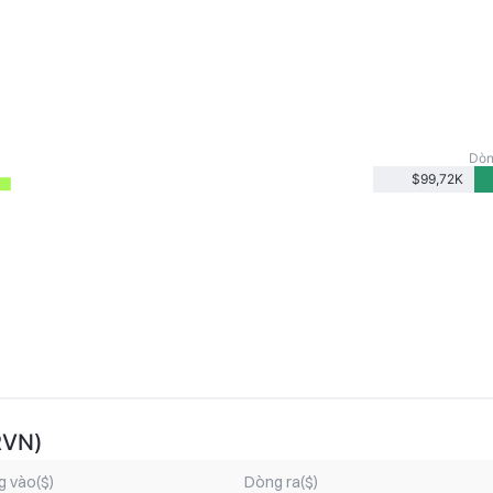
Dòn
$99,72K
RVN)
 vào($)
Dòng ra($)