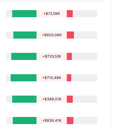
+$72,59K
+$603,06K
+$735,52K
+$710,48K
+$388,01K
+$836,41K