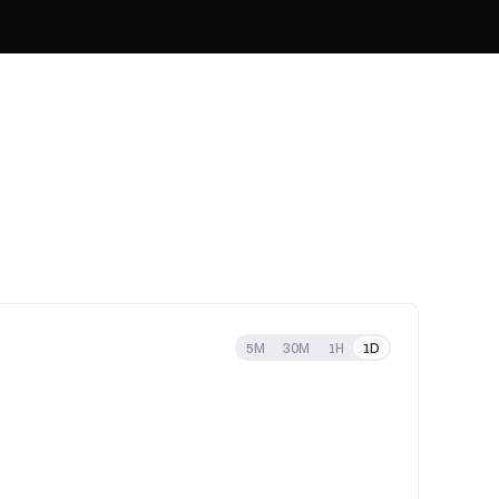
5M
30M
1H
1D