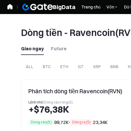
BigData
Trang chủ
Vốn
Dữ 
Dòng tiền - Ravencoin(RV
Giao ngay
Future
ALL
BTC
ETH
GT
XRP
BNB
H
Phân tích dòng tiền Ravencoin(RVN)
Lệnh nhỏ
/
Dòng vào ròng($)
+$76,38K
99,72K
23,34K
Dòng vào($)
Dòng ra($)