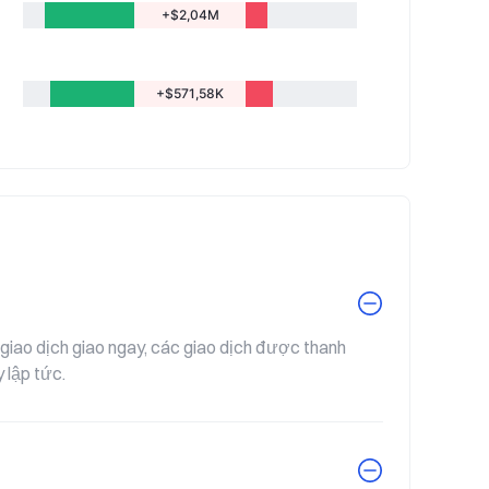
+$2,04M
+$571,58K
giao dịch giao ngay, các giao dịch được thanh 
 lập tức.