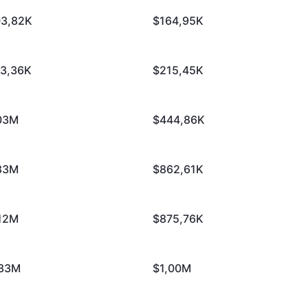
3,82K
$164,95K
3,36K
$215,45K
03M
$444,86K
83M
$862,61K
12M
$875,76K
,33M
$1,00M