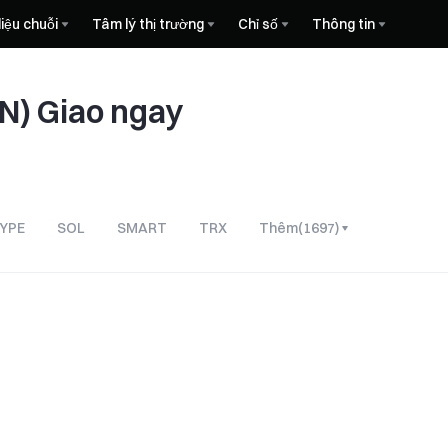
liệu chuỗi
Tâm lý thị trường
Chỉ số
Thông tin
N) Giao ngay
YPE
SOL
SMART
TRX
Thêm
(
1697
)