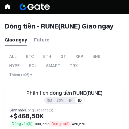
Dòng tiền - RUNE(RUNE) Giao ngay
Giao ngay
Future
ALL
BTC
ETH
GT
XRP
BNB
HYPE
SOL
SMART
TRX
Thêm
(
1706
)
Phân tích dòng tiền RUNE(RUNE)
5M
30M
1H
1D
Lệnh nhỏ
/
Dòng vào ròng($)
+$468,50K
Dòng vào($)
Dòng ra($)
888,77K
420,27K