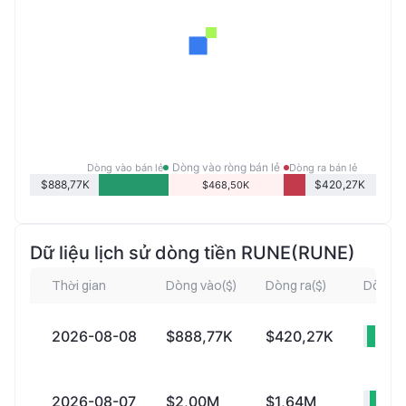
Dòng vào ròng bán lẻ
Dòng vào bán lẻ
Dòng ra bán lẻ
$888,77K
$420,27K
$468,50K
Dữ liệu lịch sử dòng tiền RUNE(RUNE)
Thời gian
Dòng vào($)
Dòng ra($)
Dòng v
2026-08-08
$888,77K
$420,27K
+$4
2026-08-07
$2,00M
$1,64M
+$3