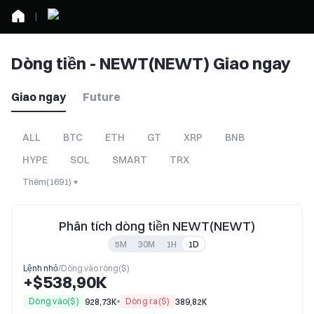
Dòng tiền - NEWT(NEWT) Giao ngay
Giao ngay
Future
ALL
BTC
ETH
GT
XRP
BNB
HYPE
SOL
SMART
TRX
Thêm
(
1691
)
Phân tích dòng tiền NEWT(NEWT)
5M
30M
1H
1D
Lệnh nhỏ
/
Dòng vào ròng($)
+$538,90K
Dòng vào($)
Dòng ra($)
928,73K
389,82K