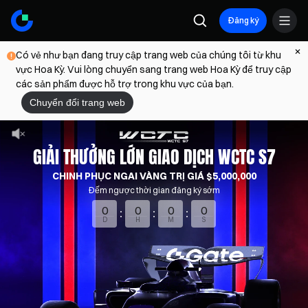
Đăng ký
Có vẻ như bạn đang truy cập trang web của chúng tôi từ khu
vực Hoa Kỳ. Vui lòng chuyển sang trang web Hoa Kỳ để truy cập
các sản phẩm được hỗ trợ trong khu vực của bạn.
Chuyển đổi trang web
GIẢI THƯỞNG LỚN GIAO DỊCH WCTC S7
CHINH PHỤC NGAI VÀNG TRỊ GIÁ $5,000,000
Đếm ngược thời gian đăng ký sớm
0
0
0
0
D
H
M
S