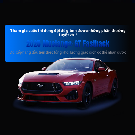
Tham gia cuộc thi đồng đội để giành được những phần thưởng
tuyệt vời!
2025 Mustang® GT Fastback
Đội xếp hạng đầu tiên theo tổng khối lượng giao dịch có thể nhận được