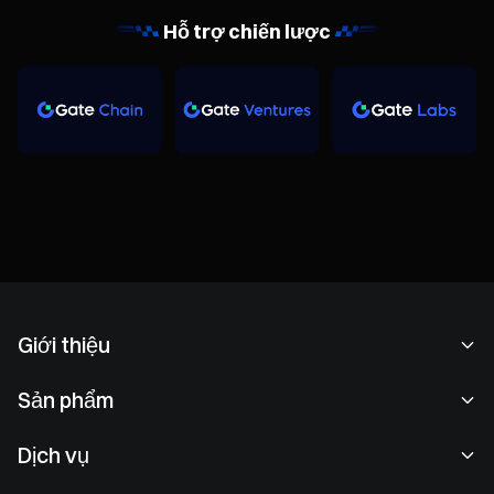
Hỗ trợ chiến lược
Giới thiệu
Về chúng tôi
Sản phẩm
Cơ hội nghề nghiệp
P2P
Dịch vụ
Phòng tin tức
Giao dịch khối & Chuyển đổi
Lợi ích VIP