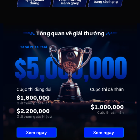
Bảng xếp hạng
thắng
mảnh ghép
Tổng quan về giải thưởng
Total Prize Pool
Cuộc thi đồng đội
Cuộc thi cá nhân
$1,800,000
Giải thưởng của Hiệp 1
$1,000,000
$2,200,000
Cuộc thi cá nhân
Giải thưởng của Hiệp 2
Xem ngay
Xem ngay