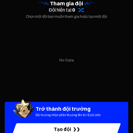
Tham gia đội
Đội hiện tại:
0
Chọn một đội bạn muốn tham gia hoặc tạo một đội
No Data
Trở thành đội trưởng
Đội trưởng nhận phần thưởng lên tới $120,000
Tạo đội