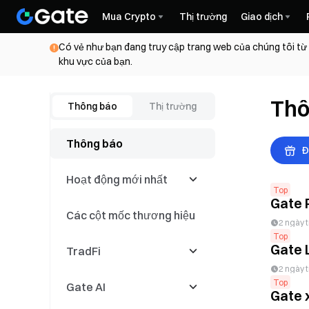
Mua Crypto
Thị trường
Giao dịch
Có vẻ như bạn đang truy cập trang web của chúng tôi từ
khu vực của bạn.
Thô
Thông báo
Thị trường
Thông báo
Đ
Hoạt động mới nhất
Top
Gate 
Các cột mốc thương hiệu
Latest Events
2 ngày 
Top
Gate 
TradFi
Cuộc thi giao dịch
2 ngày 
Top
Gate AI
Sự kiện giao dịch sao
CFD
Gate x
chép