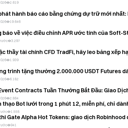
2026
2.619
phát hành báo cáo bằng chứng dự trữ mới nhất: D
2026
19.646
 báo về việc điều chỉnh APR ước tính của Soft-
trước
3.297
c thầy tài chính CFD TradFi, hãy leo bảng xếp hạ
2026
1.939
g trình tặng thưởng 2.000.000 USDT Futures dàn
2026
6.182
Event Contracts Tuần Thưởng Bắt Đầu: Giao Dịch
2026
2.864
 thạo Bot lưới trong 1 phút 12, miễn phí, chỉ dà
trước
1.558
hi Gate Alpha Hot Tokens: giao dịch Robinhood để
trước
941