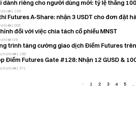
i dành riêng cho người dùng mới: tỷ lệ thắng 100
trước
1.159
thi Futures A-Share: nhận 3 USDT cho đơn đặt hàn
trước
1.005
chỉnh đối với việc chia tách cổ phiếu MNST
trước
729
g trình tăng cường giao dịch Điểm Futures trên 
y trước
1.199
op Điểm Futures Gate #128: Nhận 12 GUSD & 10
y trước
1.371
1
2
3
4
5