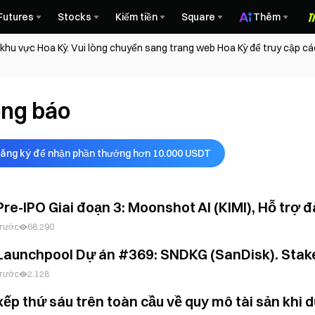
Futures
Stocks
Kiếm tiền
Square
Thêm
 khu vực Hoa Kỳ. Vui lòng chuyển sang trang web Hoa Kỳ để truy cập c
ng báo
ăng ký để nhận phần thưởng hơn 10.000 USDT
Pre-IPO Giai đoạn 3: Moonshot AI (KIMI), Hỗ trợ
trước
68.290
Launchpool Dự án #369: SNDKG (SanDisk). Stake
trước
2.128
ếp thứ sáu trên toàn cầu về quy mô tài sản khi d