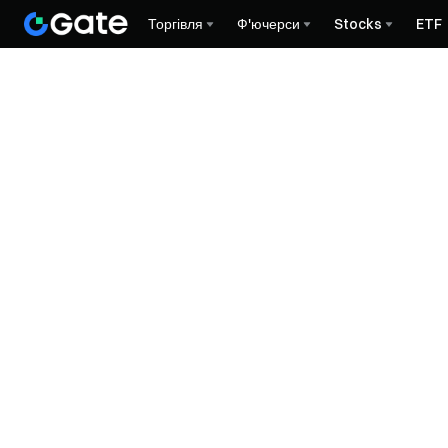
Торгівля
Ф'ючерси
Stocks
ETF