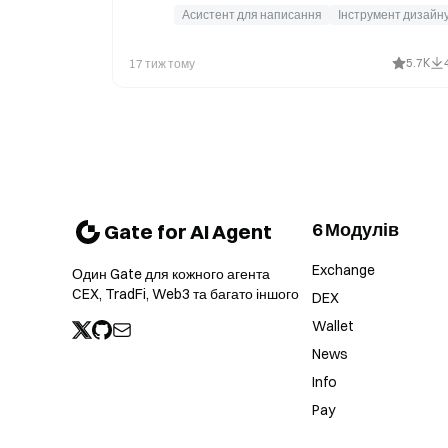
with speaker notes and full talk script. Use when user
Асистент для написання
Інструмент дизайн
says "做PPT", "做幻灯片", "make slides", "conference
talk", "presentation slides", "生成slides", "写演讲稿", or
wants beamer slides for a conference talk.
5.7K
17 тиж тому
6 Модулів
Gate for AI Agent
Exchange
Один Gate для кожного агента
CEX, TradFi, Web3 та багато іншого
DEX
Wallet
News
Info
Pay