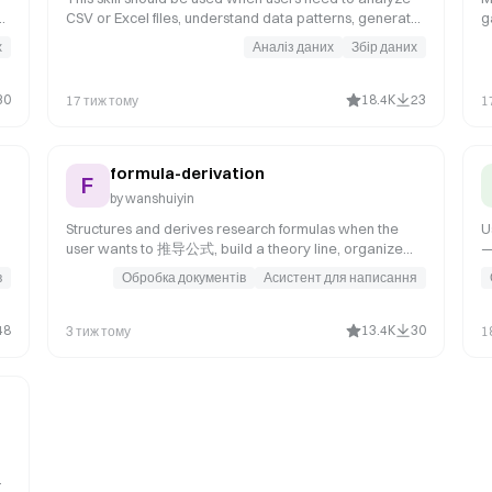
CSV or Excel files, understand data patterns, generate
g
statistical summaries, or create data visualizations.
r
х
Аналіз даних
Збір даних
Trigger keywords include "analyze CSV", "analyze
e
es
Excel", "data analysis", "CSV analysis", "Excel analysis",
"data statistics", "generate charts", "data visualization",
30
18.4K
23
17 тиж тому
1
"分析CSV", "分析Excel", "数据分析", "CSV分析", "Excel分
or
析", "数据统计", "生成图表", "数据可视化".
formula-derivation
F
by
wanshuiyin
Structures and derives research formulas when the
U
user wants to 推导公式, build a theory line, organize
—
ML
assumptions, turn scattered equations into a coherent
d
в
Обробка документів
Асистент для написання
derivation, or rewrite theory notes into a paper-ready
o
formula document. Use when the derivation target is
e
not yet fully fixed, the main object still needs to be
e
48
13.4K
30
3 тиж тому
1
chosen, or the user needs a coherent derivation
e
package rather than a finished theorem proof.
w
c
"
r,