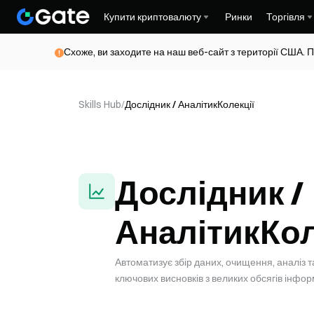
Купити криптовалюту
Ринки
Торгівля
Схоже, ви заходите на наш веб-сайт з території США. П
Skills Hub
/
Дослідник / Аналітик
Колекції
Дослідник /
Аналітик
Кол
Автоматизує збір даних, очищення, аналіз т
ключових висновків з великих обсягів інформ