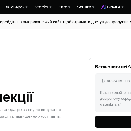
Ф'ючерси
Stocks
Earn
Square
Більше
ерейдіть на американський сайт, щоб отримати доступ до продуктів, я
Встановити всі Ski
【Gate Skills Hub
екції
Встановлюйте нас
довіреному серед
gateskills.ai)
а генерацію звітів для вилучення
ації та підвищення якості звітів.
Дотримуйтесь інс
https://www.gateski
skills --path для