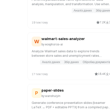
analysis, manipulation, and transformation. Use when
working with pandas DataFrames, data cleaning,
Аналіз даних
Збір дани
aggregation, merging, or time series analysis. Invoke
for data manipulation tasks such as joining DataFram
on multiple keys, pivoting tables, resampling time
7.2K
19 тиж тому
series, handling NaN values with interpolation or
forward-fill, groupby aggregations, type conversion, 
performance optimization of large datasets.
walmart-sales-analyzer
W
by
eosphoros-ai
Analyze Walmart sales data to explore trends
between store sales and unemployment rates.
Generate insightful visualizations and a beautiful HT
Аналіз даних
Збір даних
Обробка документі
report with deep analysis. Suitable for quick insights
into the relationship between sales data and
macroeconomic factors.
18.4K
17 тиж тому
paper-slides
P
by
wanshuiyin
Generate conference presentation slides (beamer
LaTeX → PDF + editable PPTX) from a compiled pape