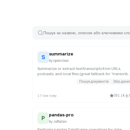
summarize
S
by
openclaw
Summarize or extract text/transcripts from URLs,
podcasts, and local files (great fallback for “transcrib
this YouTube/video”).
Пошук документів
Збір дани
351.1K
17 тиж тому
pandas-pro
P
by
Jeffallan
Performs pandas DataFrame operations for data