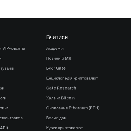
Вчитися
 VIP-клієнтів
Академія
й
Новини Gate
стувачів
Блог Gate
Енциклопедія криптовалют
ори
Gate Research
оги
Халвінг Bitcoin
стинг
Оновлення Ethereum (ETH)
тконтрактів
Великі дані
API)
Курси криптовалют