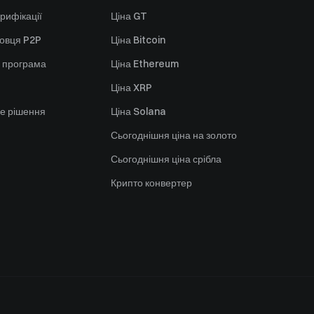
рифікації
Ціна GT
говця P2P
Ціна Bitcoin
 програма
Ціна Ethereum
Ціна XRP
е рішення
Ціна Solana
Сьогоднішня ціна на золото
Сьогоднішня ціна срібла
Крипто конвертер