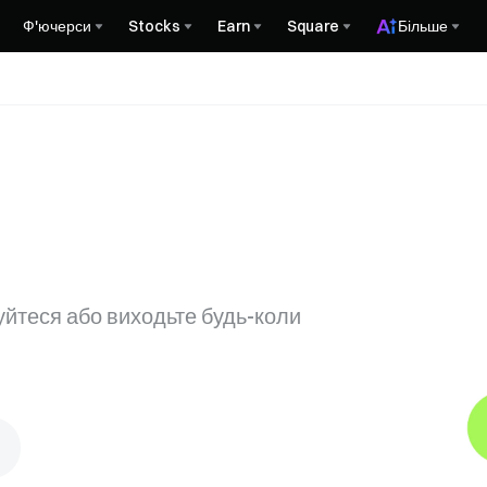
Ф'ючерси
Stocks
Earn
Square
Більше
уйтеся або виходьте будь-коли