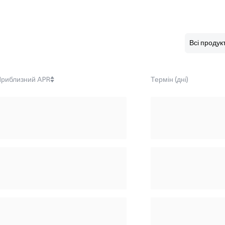
риблизний APR
Термін (дні)