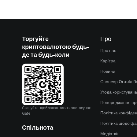
Торгуйте
Про
криптовалютою будь-
Про нас
де та будь-коли
Кар'єра
Новини
Спонсор Oracle Re
Угода користувача
Попередження пр
Скануйте, щоб завантажити застосунок
Політика конфіден
Gate
Політика щодо фа
Спільнота
Медіа-кіт