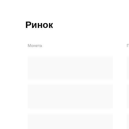
Ринок
Монета
П