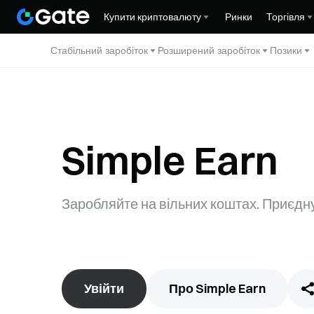
Купити криптовалюту
Ринки
Торгівля
Стабільний заробіток
Розширений заробіток
Позики
Simple Earn
Заробляйте на вільних коштах. Приєдн
Увійти
Про Simple Earn