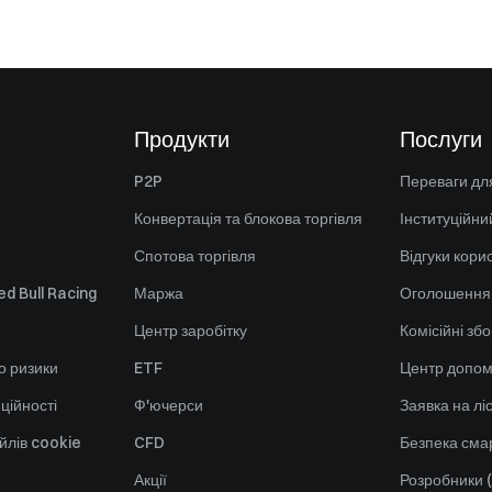
Продукти
Послуги
P2P
Переваги для
Конвертація та блокова торгівля
Інституційни
Спотова торгівля
Відгуки кори
d Bull Racing
Маржа
Оголошення
Центр заробітку
Комісійні зб
о ризики
ETF
Центр допом
ційності
Ф'ючерси
Заявка на лі
йлів cookie
CFD
Безпека смар
Акції
Розробники (