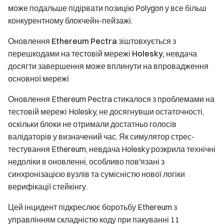
може подальше підірвати позицію Polygon у все більш
конкурентному блокчейн-пейзажі.
Оновлення Ethereum Pectra зіштовхується з
перешкодами на тестовій мережі Holesky, невдача
досягти завершення може вплинути на впровадження
основної мережі
Оновлення Ethereum Pectra стикалося з проблемами на
тестовій мережі Holesky, не досягнувши остаточності,
оскільки блоки не отримали достатньо голосів
валідаторів у визначений час. Як симулятор стрес-
тестування Ethereum, невдача Holesky розкрила технічні
недоліки в оновленні, особливо пов'язані з
синхронізацією вузлів та сумісністю нової логіки
верифікації стейкінгу.
Цей інцидент підкреслює боротьбу Ethereum з
управлінням складністю коду при пакуванні 11