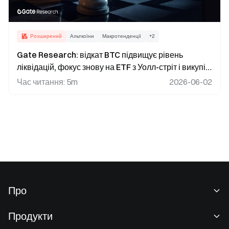
Розширений
Альткоїни
Макротенденції
+
2
Gate Research: відкат BTC підвищує рівень
ліквідацій, фокус знову на ETF з Уолл-стріт і викупі
казначейських облігацій
Час читання
:
5m
2026-06-02
Про
Про нас
Продукти
Кар'єра