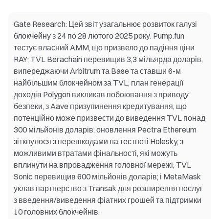
Gate Research: Цей звіт узагальнює розвиток галузі
блокчейну з 24 по 28 лютого 2025 року. Pump.fun
тестує власний AMM, що призвело до падіння ціни
RAY; TVL Berachain перевищив 3,3 мільярда доларів,
випереджаючи Arbitrum та Base та ставши 6-м
найбільшим блокчейном за TVL; план генерації
доходів Polygon викликав побоювання з приводу
безпеки, з Aave призупинення кредитування, що
потенційно може призвести до виведення TVL понад
300 мільйонів доларів; оновлення Pectra Ethereum
зіткнулося з перешкодами на тестнеті Holesky, з
можливими втратами фінальності, які можуть
вплинути на впровадження головної мережі; TVL
Sonic перевищив 600 мільйонів доларів; і MetaMask
уклав партнерство з Transak для розширення послуг
з введення/виведення фіатних грошей та підтримки
10 головних блокчейнів.