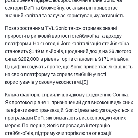
сектори DeFi та блокчейну, оскільки він привертає
значний капітал та залучає користувацьку активність.
Поза зростанням TVL Sonic також отримав значні
прирости в ринковій вартості стейблкоїна та доходу
платформи. На сьогодні його капіталізація стейблкоїна
становить $149 мільйонів, щоденний дохід на 26 лютого
сягає $282,000, а рівень торгів становить $171 мільйон.
Ці цифри свідчать про те, що Sonic привертає ліквідність
на свою платформу та сприяє глибшій участі
користувачів у своєму екосистемі.[5]
Кілька факторів сприяли швидкому сходженню Соніка.
Як протокол рівня 1, призначений для високошвидкісних
та ефективних транзакцій, Sonic ідеально узгоджується з
програмами DeFi, які вимагають високопродуктивних
мереж. По-перше, Sonic впровадив інтеграцію
стейблкоїнів, підтримуючи торгівлю та операції