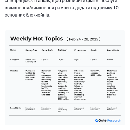
співпрацює з Transak, щоб розширити фіатні послуги
ввімкнення/вимкнення рампи та додати підтримку 10
основних блокчейнів.