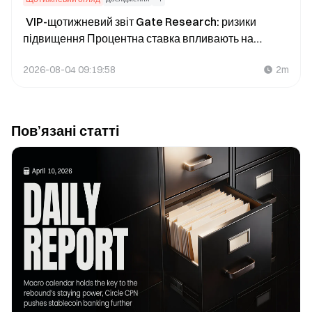
VIP-щотижневий звіт Gate Research: ризики
підвищення Процентна ставка впливають на
Ринок, Hyperliquid стимулює приплив капіталу (27
2026-08-04 09:19:58
2m
липня 2026 року — 2 серпня 2026 року)
Пов’язані статті