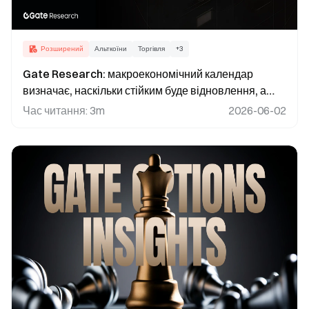
Розширений
Альткоїни
Торгівля
+
3
Gate Research: макроекономічний календар
визначає, наскільки стійким буде відновлення, а
Circle CPN розширює банківську інфраструктуру
Час читання
:
3m
2026-06-02
для стейблкоїнів