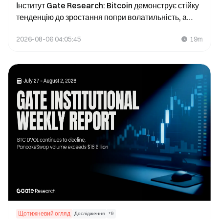
Інститут Gate Research: Bitcoin демонструє стійку
тенденцію до зростання попри волатильність, а
регуляторні нововведення та поширення
2026-08-06 04:05:45
19m
стейблкоїнів покращують загальні настрої ринку.
Щотижневий огляд
Дослідження
+
9