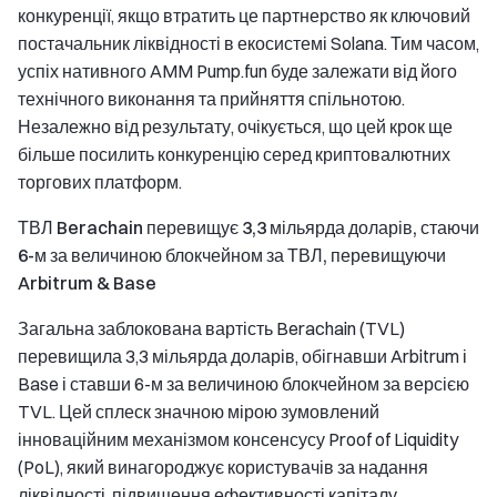
конкуренції, якщо втратить це партнерство як ключовий
постачальник ліквідності в екосистемі Solana. Тим часом,
успіх нативного AMM Pump.fun буде залежати від його
технічного виконання та прийняття спільнотою.
Незалежно від результату, очікується, що цей крок ще
більше посилить конкуренцію серед криптовалютних
торгових платформ.
ТВЛ Berachain перевищує 3,3 мільярда доларів, стаючи
6-м за величиною блокчейном за ТВЛ, перевищуючи
Arbitrum & Base
Загальна заблокована вартість Berachain (TVL)
перевищила 3,3 мільярда доларів, обігнавши Arbitrum і
Base і ставши 6-м за величиною блокчейном за версією
TVL. Цей сплеск значною мірою зумовлений
інноваційним механізмом консенсусу Proof of Liquidity
(PoL), який винагороджує користувачів за надання
ліквідності, підвищення ефективності капіталу.