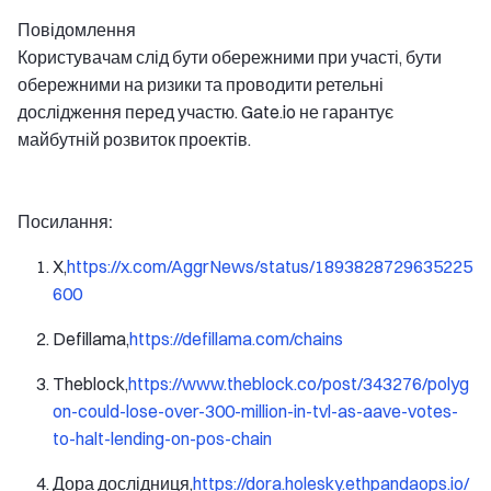
Повідомлення
Користувачам слід бути обережними при участі, бути
обережними на ризики та проводити ретельні
дослідження перед участю. Gate.io не гарантує
майбутній розвиток проектів.
Посилання:
X,
https://x.com/AggrNews/status/1893828729635225
600
Defillama,
https://defillama.com/chains
Theblock,
https://www.theblock.co/post/343276/polyg
on-could-lose-over-300-million-in-tvl-as-aave-votes-
to-halt-lending-on-pos-chain
Дора дослідниця,
https://dora.holesky.ethpandaops.io/