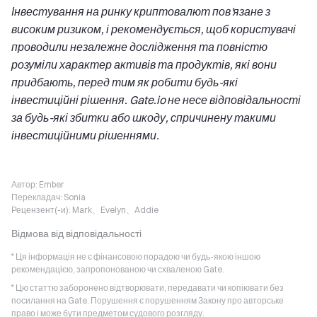
Інвестування на ринку криптовалют пов'язане з
високим ризиком, і рекомендується, щоб користувачі
проводили незалежне дослідження та повністю
розуміли характер активів та продуктів, які вони
придбають, перед тим як робити будь-які
інвестиційні рішення. Gate.io не несе відповідальності
за будь-які збитки або шкоду, спричинену такими
інвестиційними рішеннями.
Автор:
Ember
Перекладач:
Sonia
Рецензент(-и):
Mark、Evelyn、Addie
Відмова від відповідальності
* Ця інформація не є фінансовою порадою чи будь-якою іншою
рекомендацією, запропонованою чи схваленою Gate.
* Цю статтю заборонено відтворювати, передавати чи копіювати без
посилання на Gate. Порушення є порушенням Закону про авторське
право і може бути предметом судового розгляду.