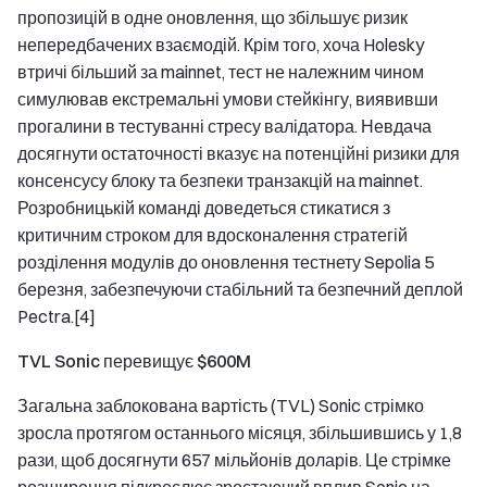
пропозицій в одне оновлення, що збільшує ризик
непередбачених взаємодій. Крім того, хоча Holesky
втричі більший за mainnet, тест не належним чином
симулював екстремальні умови стейкінгу, виявивши
прогалини в тестуванні стресу валідатора. Невдача
досягнути остаточності вказує на потенційні ризики для
консенсусу блоку та безпеки транзакцій на mainnet.
Розробницькій команді доведеться стикатися з
критичним строком для вдосконалення стратегій
розділення модулів до оновлення тестнету Sepolia 5
березня, забезпечуючи стабільний та безпечний деплой
Pectra.[4]
TVL Sonic перевищує $600M
Загальна заблокована вартість (TVL) Sonic стрімко
зросла протягом останнього місяця, збільшившись у 1,8
рази, щоб досягнути 657 мільйонів доларів. Це стрімке
розширення підкреслює зростаючий вплив Sonic на