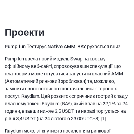
Проекти
Pump.fun Тестирує Native AMM, RAY рухається вниз
Pump.fun ввела новий модуль Swap на своєму
офіційному веб-сайті, спровокувавши спекуляції, що
платформа може готуватися запустити власний AMM
(Автоматичний ринковий зроблювач) та, можливо,
замінити свого поточного постачальника сторонніх
послуг, Raydium. Цей розвиток спричинив гострий спад у
власному токені Raydium (RAY), який впав на 22,1% за 24
години, впавши нижче 3,5 USDT та наразі торгується на
рівні 3,4 USDT (на 24 лютого о 23:00 UTC+8).[1]
Raydium може зіткнутися з посиленням ринкової