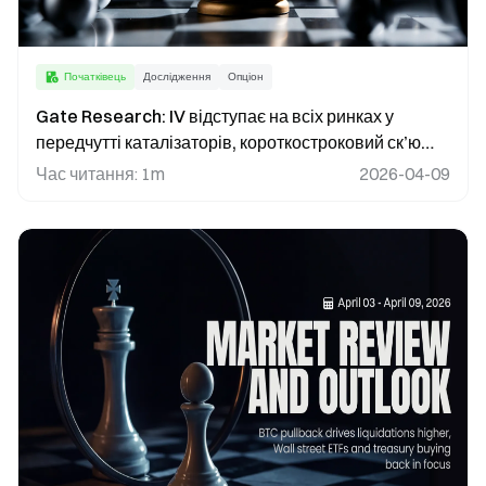
Початківець
Дослідження
Опціон
Gate Research: IV відступає на всіх ринках у
передчутті каталізаторів, короткостроковий ск’ю
ETH переходить у позитивну зону
Час читання
:
1m
2026-04-09