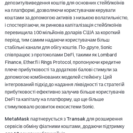
депозиту/виведення коштів для основних стейблкоїнів
на платформі, дозволяючи користувачам керувати
коштами за допомогою активів з низькою волатильністю,
і спостерігаючи, як ринкова капіталізація стейблкоїнів
перевищила 100 мільйонів доларів США за короткий
період, тим самим надаючи користувачам більш
стабільні канали для обігу коштів. По-друге, Sonic
співпрацює з протоколами DeFi, такими як Lombard
Finance, Ether.fi і Rings Protocol, пропонуючи кредитне
плече прибутковості та додаткові балові стимули за
допомогою комбінованих моделей стейкінгу. Цей
інтегрований підхід до надання ліквідності та стратегій
прибутковості ефективно залучив більше користувачів
DeFi та капіталу на платформу, що ще більше
стимулювало розвиток екосистеми Sonic.
MetaMask партнерується з Transak для розширення
сервісів обміну фіатними коштами, додаючи підтримку