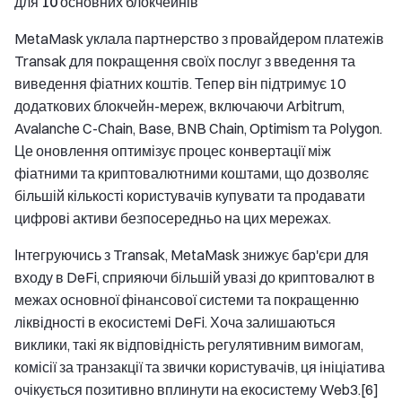
для 10 основних блокчейнів
MetaMask уклала партнерство з провайдером платежів
Transak для покращення своїх послуг з введення та
виведення фіатних коштів. Тепер він підтримує 10
додаткових блокчейн-мереж, включаючи Arbitrum,
Avalanche C-Chain, Base, BNB Chain, Optimism та Polygon.
Це оновлення оптимізує процес конвертації між
фіатними та криптовалютними коштами, що дозволяє
більшій кількості користувачів купувати та продавати
цифрові активи безпосередньо на цих мережах.
Інтегруючись з Transak, MetaMask знижує бар'єри для
входу в DeFi, сприяючи більшій увазі до криптовалют в
межах основної фінансової системи та покращенню
ліквідності в екосистемі DeFi. Хоча залишаються
виклики, такі як відповідність регулятивним вимогам,
комісії за транзакції та звички користувачів, ця ініціатива
очікується позитивно вплинути на екосистему Web3.[6]