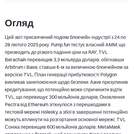
Огляд
Цей звіт присвячений подіям блокчейн-індустрії з 24 по
28 лютого 2025 року. Pump.fun тестує власний AMM, що
призводить до різкого падіння ціни на RAY; TVL
Berachain перевищив 3,3 мільярда доларів, обігнавши
Arbitrum і Base, ставши 6-м за величиною блокчейном за
версією TVL; План генерації прибутковості Polygon
викликав занепокоєння щодо безпеки: Aave призупинив
кредитування, що потенційно може спричинити відтік
TVL, що перевищує 300 мільйонів доларів; Оновлення
Pectra від Ethereum зіткнулося з перешкодами в
тестовій мережі Holesky, а збої в завершенні потенційно
можуть вплинути на розгортання основної мережі; TVL
Соніка перевищив 600 мільйонів доларів; MetaMask