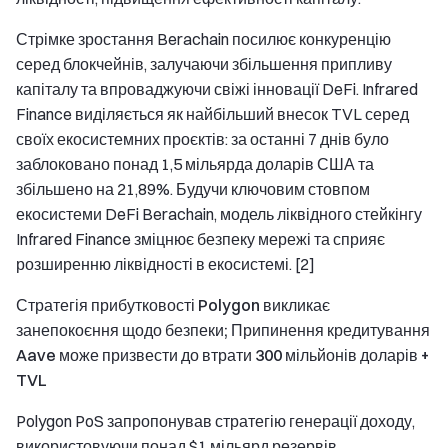
Стрімке зростання Berachain посилює конкуренцію
серед блокчейнів, залучаючи збільшення припливу
капіталу та впроваджуючи свіжі інновації DeFi. Infrared
Finance виділяється як найбільший внесок TVL серед
своїх екосистемних проєктів: за останні 7 днів було
заблоковано понад 1,5 мільярда доларів США та
збільшено на 21,89%. Будучи ключовим стовпом
екосистеми DeFi Berachain, модель ліквідного стейкінгу
Infrared Finance зміцнює безпеку мережі та сприяє
розширенню ліквідності в екосистемі. [2]
Стратегія прибутковості Polygon викликає
занепокоєння щодо безпеки; Припинення кредитування
Aave може призвести до втрати 300 мільйонів доларів +
TVL
Polygon PoS запропонував стратегію генерації доходу,
використовуючи понад $1 мільярд резервів