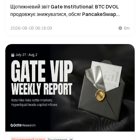
Щотижневий звіт Gate Institutional: BTC DVOL
продовжує знижуватися, обсяг PancakeSwap
перевищує $16 млрд (27 липня – 2 серпня 2026
2026-08-05 06:18:09
6m
року)
Щотижневий огляд
Дослідження
+
4