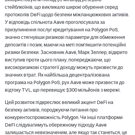
стейблкоїнів, що викликало широкі обурення серед
протоколів DeFi щодо безпеки міжланцюжкових активів.
У відповідь спільнота Aave проголосувала за
призупинення послуг кредитування на Polygon PoS,
значно стягнувши ризикові параметри для обмеження
депозитів і позик, маючи на меті пом'якшити потенційні
ризики безпеки. Засновник Aave, Марк Зеллер, відкрито
виступив проти цього плану, попереджаючи, що
високоризикові стратегії доходу можуть призвести до
значних втрат. Як найбільша децентралізована
програма на Polygon PoS, рух Aave може призвести до
відтоку TVL, що перевищує $300 мільйонів з мережі.
Цей розвиток підкреслює великий акцент DeFi на
безпеку активів, породжуючи питання про
конкурентоспроможність Polygon. Чи інші платформи
DeFi слідуватимуть обережному підходу Aave
залишається невизначеним, але якщо так станеться, це