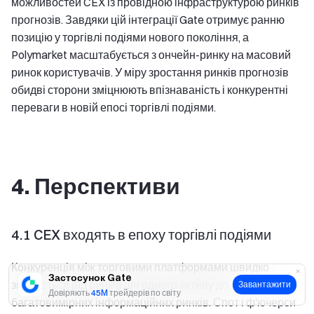
можливостей CEX із провідною інфраструктурою ринків
прогнозів. Завдяки цій інтеграції Gate отримує ранню
позицію у торгівлі подіями нового покоління, а
Polymarket масштабується з ончейн-ринку на масовий
ринок користувачів. У міру зростання ринків прогнозів
обидві сторони зміцнюють впізнаваність і конкурентні
переваги в новій епосі торгівлі подіями.
4. Перспективи
4.1 CEX входять в епоху торгівлі подіями
Конкуренція між торговими платформами швидко
Застосунок Gate
зміщується від ринків цін одного активу до
Завантажити
Довіряють
45M
трейдерів по світу
багатовимірних інформаційних ринків. Спот і ф'ючерси