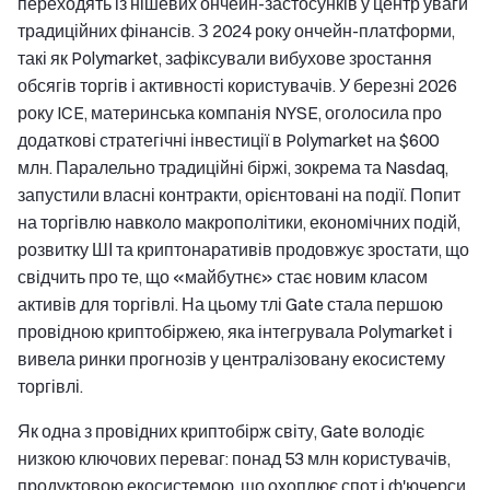
переходять із нішевих ончейн-застосунків у центр уваги
традиційних фінансів. З 2024 року ончейн-платформи,
такі як Polymarket, зафіксували вибухове зростання
обсягів торгів і активності користувачів. У березні 2026
року ICE, материнська компанія NYSE, оголосила про
додаткові стратегічні інвестиції в Polymarket на $600
млн. Паралельно традиційні біржі, зокрема та Nasdaq,
запустили власні контракти, орієнтовані на події. Попит
на торгівлю навколо макрополітики, економічних подій,
розвитку ШІ та криптонаративів продовжує зростати, що
свідчить про те, що «майбутнє» стає новим класом
активів для торгівлі. На цьому тлі Gate стала першою
провідною криптобіржею, яка інтегрувала Polymarket і
вивела ринки прогнозів у централізовану екосистему
торгівлі.
Як одна з провідних криптобірж світу, Gate володіє
низкою ключових переваг: понад 53 млн користувачів,
продуктовою екосистемою, що охоплює спот і ф'ючерси