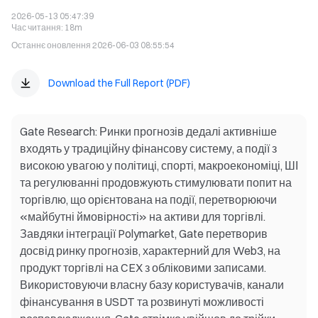
2026-05-13 05:47:39
Час читання
:
18m
Останнє оновлення
2026-06-03 08:55:54
Download the Full Report (PDF)
Gate Research: Ринки прогнозів дедалі активніше
входять у традиційну фінансову систему, а події з
високою увагою у політиці, спорті, макроекономіці, ШІ
та регулюванні продовжують стимулювати попит на
торгівлю, що орієнтована на події, перетворюючи
«майбутні ймовірності» на активи для торгівлі.
Завдяки інтеграції Polymarket, Gate перетворив
досвід ринку прогнозів, характерний для Web3, на
продукт торгівлі на CEX з обліковими записами.
Використовуючи власну базу користувачів, канали
фінансування в USDT та розвинуті можливості