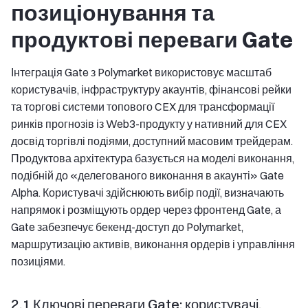
позиціонування та
продуктові переваги Gate
Інтеграція Gate з Polymarket використовує масштаб
користувачів, інфраструктуру акаунтів, фінансові рейки
та торгові системи топового CEX для трансформації
ринків прогнозів із Web3-продукту у нативний для CEX
досвід торгівлі подіями, доступний масовим трейдерам.
Продуктова архітектура базується на моделі виконання,
подібній до «делегованого виконання в акаунті» Gate
Alpha. Користувачі здійснюють вибір події, визначають
напрямок і розміщують ордер через фронтенд Gate, а
Gate забезпечує бекенд-доступ до Polymarket,
маршрутизацію активів, виконання ордерів і управління
позиціями.
2.1 Ключові переваги Gate: користувачі,