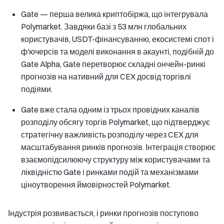
Gate — перша велика криптобіржа, що інтегрувала
Polymarket. Завдяки базі з 53 млн глобальних
користувачів, USDT-фінансуванню, екосистемі спот і
ф'ючерсів та моделі виконання в акаунті, подібній до
Gate Alpha, Gate перетворює складні ончейн-ринкі
прогнозів на нативний для CEX досвід торгівлі
подіями.
Gate вже стала одним із трьох провідних каналів
розподілу обсягу торгів Polymarket, що підтверджує
стратегічну важливість розподілу через CEX для
масштабування ринків прогнозів. Інтеграція створює
взаємопідсилюючу структуру між користувачами та
ліквідністю Gate і ринками подій та механізмами
ціноутворення ймовірностей Polymarket.
Індустрія розвивається, і ринки прогнозів поступово