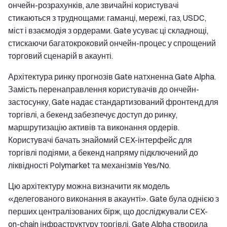
ончейн-розрахунків, але звичайні користувачі
стикаються з труднощами: гаманці, мережі, газ, USDC,
міст і взаємодія з ордерами. Gate усуває ці складнощі,
стискаючи багатокроковий ончейн-процес у спрощений
торговий сценарій в акаунті.
Архітектура ринку прогнозів Gate натхненна Gate Alpha.
Замість перенаправлення користувачів до ончейн-
застосунку, Gate надає стандартизований фронтенд для
торгівлі, а бекенд забезпечує доступ до ринку,
маршрутизацію активів та виконання ордерів.
Користувачі бачать знайомий CEX-інтерфейс для
торгівлі подіями, а бекенд напряму підключений до
ліквідності Polymarket та механізмів Yes/No.
Цю архітектуру можна визначити як модель
«делегованого виконання в акаунті». Gate була однією з
перших централізованих бірж, що досліджували CEX-
on-chain інфраструктуру торгівлі. Gate Alpha створила