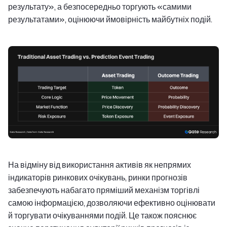
результату», а безпосередньо торгують «самими
результатами», оцінюючи ймовірність майбутніх подій.
На відміну від використання активів як непрямих
індикаторів ринкових очікувань, ринки прогнозів
забезпечують набагато пряміший механізм торгівлі
самою інформацією, дозволяючи ефективно оцінювати
й торгувати очікуваннями подій. Це також пояснює