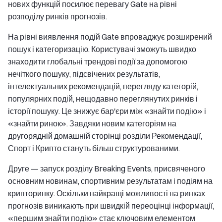
нових функцій посилює перевагу Gate на рівні
розподілу ринків прогнозів.
На рівні виявлення подій Gate впроваджує розширений
пошук і категоризацію. Користувачі зможуть швидко
знаходити глобальні трендові події за допомогою
нечіткого пошуку, підсвічених результатів,
інтелектуальних рекомендацій, перегляду категорій,
популярних подій, нещодавно переглянутих ринків і
історії пошуку. Це знижує бар'єри між «знайти подію» і
«знайти ринок». Завдяки новим категоріям на
другорядній домашній сторінці розділи Рекомендації,
Спорт і Крипто стануть більш структурованими.
Друге — запуск розділу Breaking Events, присвяченого
основним новинам, спортивним результатам і подіям на
крипторинку. Оскільки найкращі можливості на ринках
прогнозів виникають при швидкій переоцінці інформації,
«першим знайти подію» стає ключовим елементом