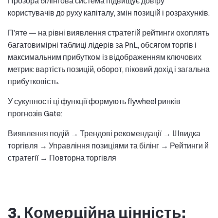
Прозора білінгова система підвищує довіру
користувачів до руху капіталу, змін позицій і розрахунків.
П’яте — на рівні виявлення стратегій рейтинги охоплять
багатовимірні таблиці лідерів за PnL, обсягом торгів і
максимальним прибутком із відображенням ключових
метрик: вартість позицій, оборот, піковий дохід і загальна
прибутковість.
У сукупності ці функції формують flywheel ринків
прогнозів Gate:
Виявлення подій → Трендові рекомендації → Швидка
торгівля → Управління позиціями та білінг → Рейтинги й
стратегії → Повторна торгівля
3. Комерційна цінність: