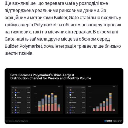
Ще важливіше, що перевага Gate у розподілі вже
підтверджена реальними ринковими даними. За
офіційними метриками Builder, Gate стабільно входить у
трійку лідерів Polymarket за обсягом розподілу торгів як
на тижневих, так і на місячних інтервалах. В окремі дні
Gate навіть займала друге місце за обсягом серед
Builder Polymarket, хоча інтеграція триває лише близько
шести тижнів.