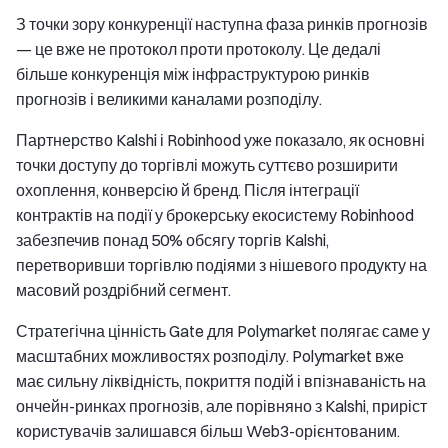
З точки зору конкуренції наступна фаза ринків прогнозів
— це вже не протокол проти протоколу. Це дедалі
більше конкуренція між інфраструктурою ринків
прогнозів і великими каналами розподілу.
Партнерство Kalshi і Robinhood уже показало, як основні
точки доступу до торгівлі можуть суттєво розширити
охоплення, конверсію й бренд. Після інтеграції
контрактів на події у брокерську екосистему Robinhood
забезпечив понад 50% обсягу торгів Kalshi,
перетворивши торгівлю подіями з нішевого продукту на
масовий роздрібний сегмент.
Стратегічна цінність Gate для Polymarket полягає саме у
масштабних можливостях розподілу. Polymarket вже
має сильну ліквідність, покриття подій і впізнаваність на
ончейн-ринках прогнозів, але порівняно з Kalshi, приріст
користувачів залишався більш Web3-орієнтованим.