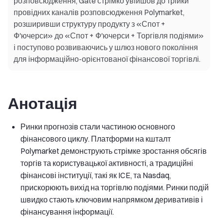
розповсюдження, Gate стрімко увійшов до трійки
провідних каналів розповсюдження Polymarket,
розширивши структуру продукту з «Спот +
Ф'ючерси» до «Спот + Ф'ючерси + Торгівля подіями»
і поступово розвиваючись у шлюз нового покоління
для інформаційно-орієнтованої фінансової торгівлі.
Анотація
Ринки прогнозів стали частиною основного
фінансового циклу. Платформи на кшталт
Polymarket демонструють стрімке зростання обсягів
торгів та користувацької активності, а традиційні
фінансові інституції, такі як ICE, та Nasdaq,
прискорюють вихід на торгівлю подіями. Ринки подій
швидко стають ключовим напрямком деривативів і
фінансування інформації.