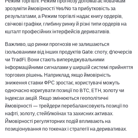
Режим торгівлі. Режим прогнозу допомагає новачкам
зрозуміти ймовірності Yes/No та прибутковість за
результатами, а Режим торгівлі надає книгу ордерів,
свічкові графіки, глибину ринку й різні типи ордерів на
кшталт професійних інтерфейсів деривативів.
Важливо, що ринки прогнозів не залишаються
ізольованими від інших продуктів Gate: споту, ф'ючерсів
чи TradFi. Вони стають випереджувальними
інформаційними сигналами у ширшій системі прийняття
торгових рішень. Наприклад, якщо ймовірність
зниження ставки ФРС зростає, користувачі можуть
одночасно коригувати позиції по BTC, ETH, золоту чи
індексах акцій. Якщо змінюються геополітичні
ймовірності — трейдери перебалансовують позиції по
нафті, золоту, стейблкоїнах та захисних активах.
Ймовірності регуляторних подій впливають на
позиціонування по токенах і стратегії на деривативах.