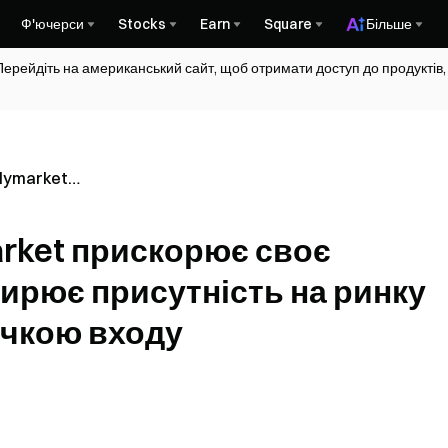
Ф'ючерси
Stocks
Earn
Square
Більше
Перейдіть на американський сайт, щоб отримати доступ до продуктів,
olymarket
стання,
сутність на
arket прискорює своє
новою
ширює присутність на ринку
очкою входу