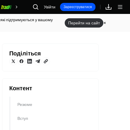
Увійти
Винагороди
Зареєструватися
 які підтримуються у вашому
Перейти на сайт
Поділіться
Контент
Резюме
Вступ