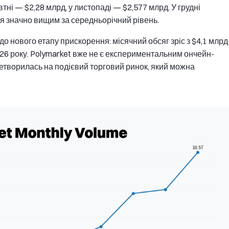
втні — $2,28 млрд, у листопаді — $2,577 млрд. У грудні
ся значно вищим за середньорічний рівень.
о нового етапу прискорення: місячний обсяг зріс з $4,1 млрд
2026 року. Polymarket вже не є експериментальним ончейн-
творилась на подієвий торговий ринок, який можна