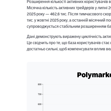
Розширення кількості активних користувачів в
Місячна кількість активних трейдерів у липні 20
2025 року — 462,6 тис. Після тимчасового ско
тис. у жовтні 2025 року, а останній місячний п
супроводжується стабільним розширенням баз
Дані демонструють виражену циклічність актив
Це свідчить про те, що база користувачів ста
достатньо сильні, щоб компенсувати вплив вел