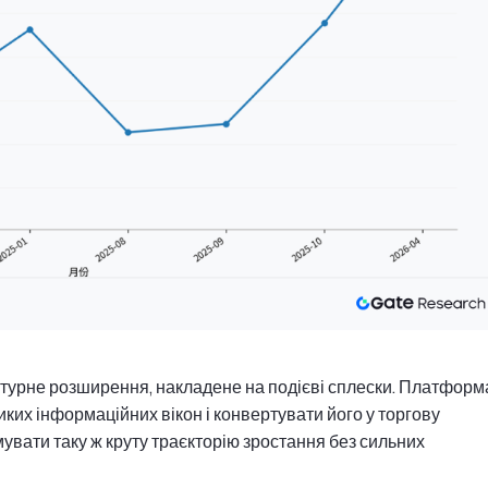
ктурне розширення, накладене на подієві сплески. Платформ
иких інформаційних вікон і конвертувати його у торгову
мувати таку ж круту траєкторію зростання без сильних