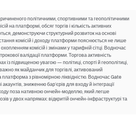
 спричиненого політичними, спортивними та геополітичними
ій на платформі, обсяг торгів і кількість активних
ються, демонструючи структурний розвиток на основі
стання комісій і доходу платформи пояснюється не лише
хопленням комісій і змінами у тарифній сітці. Водночас
строкової валідації платформи. Торгова активність
х із підвищеною увагою — політиці, спорті й геополітиці,
важно як майданчик для торгівлі, активований
а платформа з рівномірною ліквідністю. Водночас Gate
 акаунтів, зниженню бар’єрів для входу й інтеграції
ходу поза нативною ончейн-моделлю, який легше
озів у двох напрямах: відкритій ончейн-інфраструктурі та