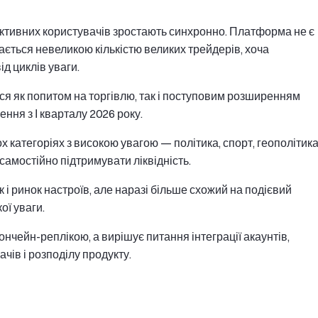
ь активних користувачів зростають синхронно. Платформа не є
ається невеликою кількістю великих трейдерів, хоча
д циклів уваги.
ься як попитом на торгівлю, так і поступовим розширенням
ння з І кварталу 2026 року.
х категоріях з високою увагою — політика, спорт, геополітика
самостійно підтримувати ліквідність.
і ринок настроїв, але наразі більше схожий на подієвий
ої уваги.
нчейн-реплікою, а вирішує питання інтеграції акаунтів,
чів і розподілу продукту.