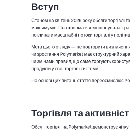
Вступ
Станом на квітень 2026 року обсяги торгівлі т
максимумів. Платформа еволюціонувала з ран
поглинати масштабні потоки торгівлі у політиці
Мета цього огляду — не повторити визначення p
чи зростання Polymarket має структурний хар
чи змінами правил; що саме торгують користувач
продукти у свої торгові системи.
На основі цих питань стаття переосмислює Poly
Торгівля та активніс
Обсяг торгівлі на Polymarket демонструє чітку