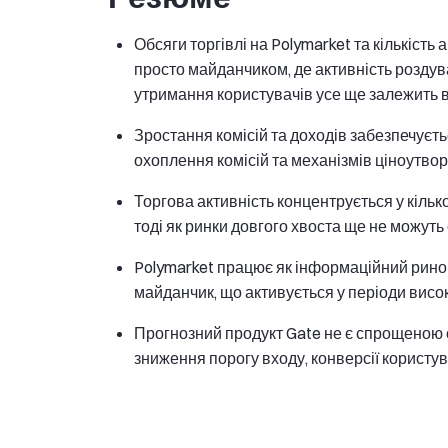
Обсяги торгівлі на Polymarket та кількіст
просто майданчиком, де активність роздув
утримання користувачів усе ще залежить ві
Зростання комісій та доходів забезпечуєт
охоплення комісій та механізмів ціноутворе
Торгова активність концентрується у кілько
тоді як ринки довгого хвоста ще не можуть 
Polymarket працює як інформаційний ринок 
майданчик, що активується у періоди висок
Прогнозний продукт Gate не є спрощеною о
зниження порогу входу, конверсії користува