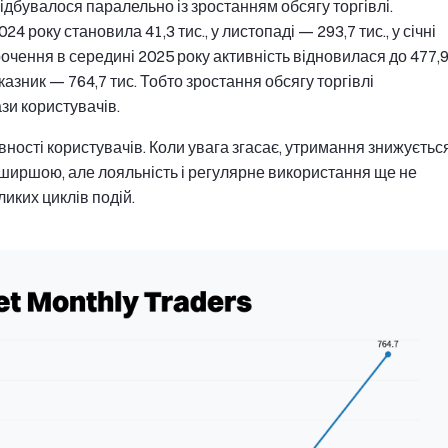
ідбувалося паралельно із зростанням обсягу торгівлі.
24 року становила 41,3 тис., у листопаді — 293,7 тис., у січні
рочення в середині 2025 року активність відновилася до 477,
оказник — 764,7 тис. Тобто зростання обсягу торгівлі
и користувачів.
ності користувачів. Коли увага згасає, утримання знижується
є ширшою, але лояльність і регулярне використання ще не
иких циклів подій.