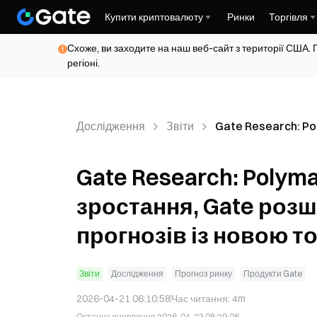
Купити криптовалюту
Ринки
Торгівля
Схоже, ви заходите на наш веб-сайт з території США. 
регіоні.
Дослідження
Звіти
Gate Research: P
прискорює своє зро
Gate розширює при
Gate Research: Polym
ринку прогнозів із 
точкою входу
зростання, Gate роз
прогнозів із новою т
Звіти
Дослідження
Прогноз ринку
Продукти Gate
2026-04-21 06:10:58
Час читання
:
4m
Останнє оновлення
2026-04-23 08:29:06