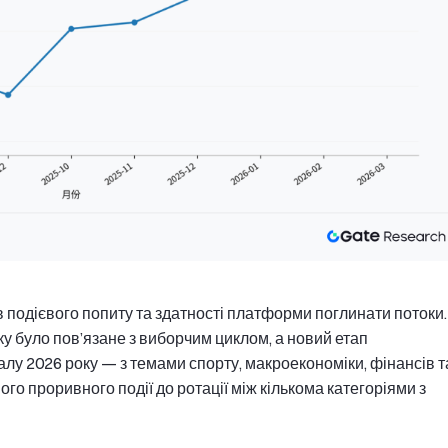
 подієвого попиту та здатності платформи поглинати потоки.
ку було пов’язане з виборчим циклом, а новий етап
талу 2026 року — з темами спорту, макроекономіки, фінансів т
го проривного події до ротації між кількома категоріями з