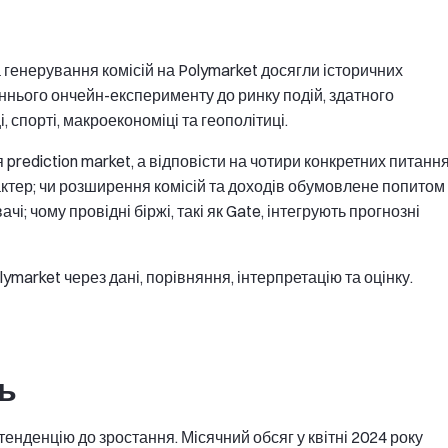
а генерування комісій на Polymarket досягли історичних
нього ончейн-експерименту до ринку подій, здатного
, спорті, макроекономіці та геополітиці.
rediction market, а відповісти на чотири конкретних питання
актер; чи розширення комісій та доходів обумовлене попитом
і; чому провідні біржі, такі як Gate, інтегрують прогнозні
market через дані, порівняння, інтерпретацію та оцінку.
ть
 тенденцію до зростання. Місячний обсяг у квітні 2024 року