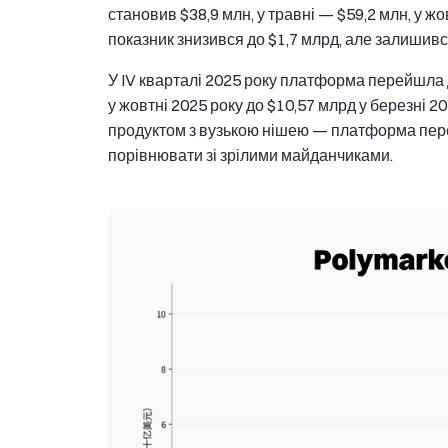
становив $38,9 млн, у травні — $59,2 млн, у жо
показник знизився до $1,7 млрд, але залишив
У IV кварталі 2025 року платформа перейшла д
у жовтні 2025 року до $10,57 млрд у березні 
продуктом з вузькою нішею — платформа пере
порівнювати зі зрілими майданчиками.