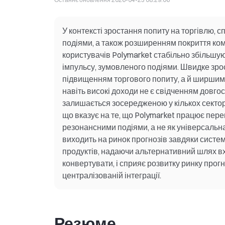
У контексті зростання попиту на торгівлю,
подіями, а також розширенням покриття коміс
користувачів Polymarket стабільно збільшу
імпульсу, зумовленого подіями. Швидке зро
підвищенням торгового попиту, а й ширшим о
навіть високі доходи не є свідченням довго
залишається зосередженою у кількох сектора
що вказує на те, що Polymarket працює пере
резонансними подіями, а не як універсальн
виходить на ринок прогнозів завдяки системі
продуктів, надаючи альтернативний шлях в
конвертувати, і сприяє розвитку ринку прогн
централізованій інтеграції.
Резюме