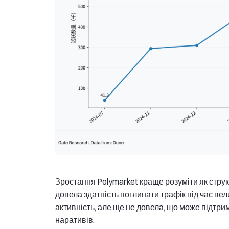
Зростання Polymarket краще розуміти як стру
довела здатність поглинати трафік під час вел
активність, але ще не довела, що може підтри
наративів.