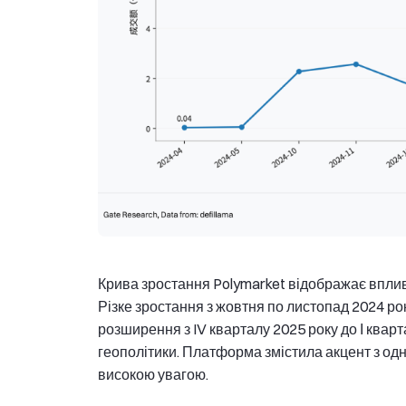
Крива зростання Polymarket відображає вплив
Різке зростання з жовтня по листопад 2024 ро
розширення з IV кварталу 2025 року до І квар
геополітики. Платформа змістила акцент з одно
високою увагою.