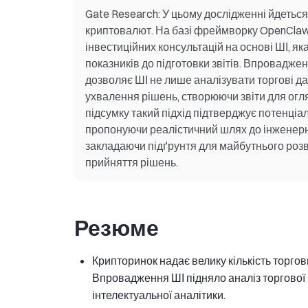
Gate Research: У цьому дослідженні йдеться 
криптовалют. На базі фреймворку OpenClaw
інвестиційних консультацій на основі ШІ, як
показників до підготовки звітів. Впровадже
дозволяє ШІ не лише аналізувати торгові да
ухвалення рішень, створюючи звіти для огляд
підсумку такий підхід підтверджує потенці
пропонуючи реалістичний шлях до інженерної
закладаючи підґрунтя для майбутнього розви
прийняття рішень.
Резюме
Крипторинок надає велику кількість торгов
Впровадження ШІ підняло аналіз торгової 
інтелектуальної аналітики.