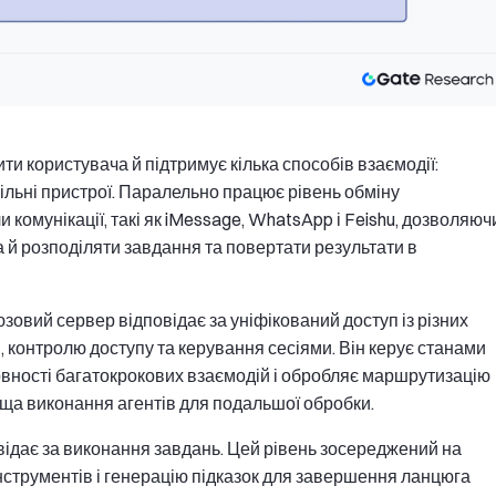
и користувача й підтримує кілька способів взаємодії:
ільні пристрої. Паралельно працює рівень обміну
 комунікації, такі як iMessage, WhatsApp і Feishu, дозволяюч
а й розподіляти завдання та повертати результати в
вий сервер відповідає за уніфікований доступ із різних
, контролю доступу та керування сесіями. Він керує станами
рвності багатокрокових взаємодій і обробляє маршрутизацію
ища виконання агентів для подальшої обробки.
відає за виконання завдань. Цей рівень зосереджений на
 інструментів і генерацію підказок для завершення ланцюга