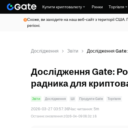
Купити криптовалюту
Ринки
Торгівля
Схоже, ви заходите на наш веб-сайт з території США. 
регіоні.
Дослідження
Звіти
Дослідження Gate:
інвестиційного рад
криптовалюти на ба
Дослідження Gate: Ро
openClaw
радника для криптов
Звіти
Дослідження
ШІ
Продукти Gate
Торгівля
2026-03-27 03:57:36
Час читання
:
5m
Останнє оновлення
2026-04-09 08:32:18