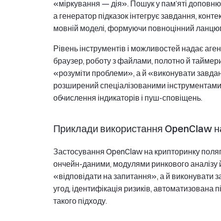
«міркування — дія». Пошук у пам’яті доповнює
а генератор підказок інтегрує завдання, конте
мовній моделі, формуючи повноцінний ланцюг
Рівень інструментів і можливостей надає аген
браузер, роботу з файлами, полотно й таймер
«розуміти проблеми», а й «виконувати завдан
розширений спеціалізованими інструментами д
обчислення індикаторів і пуш-сповіщень.
Приклади використання OpenClaw н
Застосування OpenClaw на крипторинку поляг
ончейн-даними, модулями ринкового аналізу 
«відповідати на запитання», а й виконувати з
угод, ідентифікація ризиків, автоматизована 
такого підходу.