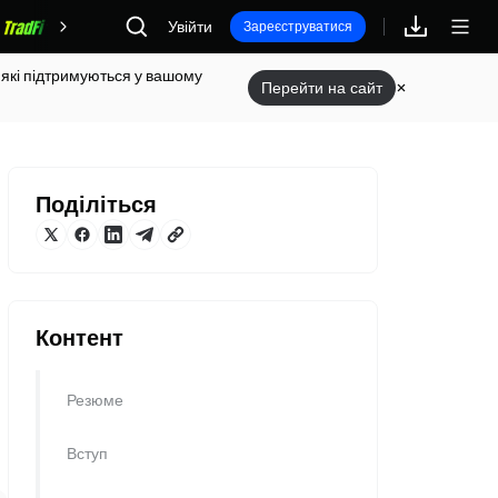
Увійти
Винагороди
Зареєструватися
 які підтримуються у вашому
Перейти на сайт
Поділіться
Контент
Резюме
Вступ