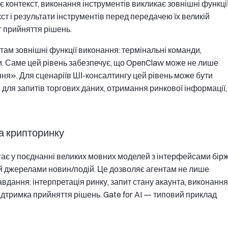
 контекст, виконання інструментів викликає зовнішні функції
кст і результати інструментів перед передачею їх великій
 прийняття рішень.
там зовнішні функції виконання: термінальні команди,
и. Саме цей рівень забезпечує, що OpenClaw може не лише
ня». Для сценаріїв ШІ-консалтингу цей рівень може бути
ля запитів торгових даних, отримання ринкової інформації,
а крипторинку
ає у поєднанні великих мовних моделей з інтерфейсами бірж
й джерелами новин/подій. Це дозволяє агентам не лише
авдання: інтерпретація ринку, запит стану акаунта, виконання
підтримка прийняття рішень. Gate for AI — типовий приклад