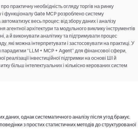
про практичну необхідність огляду торгів на ринку
 і функціоналу Gate MCP розроблено систему
а автоматизує весь процес: від збору даних і аналізу
ння агентної архітектури та модульного виклику інструментів
ні, а й виконувати аналітику та підтримувати процес
у, які можна інтерпретувати і застосовувати на практиці. У
ал парадигми “LLM + MCP + Agent” для фінансової сфери,
 реалізації інвестиційної підтримки на основі ШІ й
тку більш інтелектуальних і кількісно керованих систем
их даних, однак систематичного аналізу після угод бракує.
поведінки з простих статистичних методів до структурованої