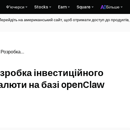
Ф'ючерси
Stocks
Earn
Square
Більше
Перейдіть на американський сайт, щоб отримати доступ до продуктів,
 Розробка
ника для
зі
зробка інвестиційного
алюти на базі openClaw