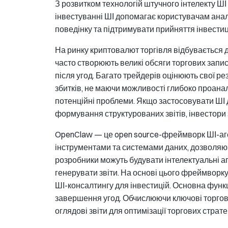
З розвитком технологій штучного інтелекту Ш
інвестуванні ШІ допомагає користувачам анал
поведінку та підтримувати прийняття інвестиц
На ринку криптовалют торгівля відбувається 
часто створюють великі обсяги торгових запис
після угод. Багато трейдерів оцінюють свої ре
збитків, не маючи можливості глибоко проаналі
потенційні проблеми. Якщо застосовувати ШІ д
формування структурованих звітів, інвестори
OpenClaw — це open source-фреймворк ШІ-агент
інструментами та системами даних, дозволяю
розробники можуть будувати інтелектуальні аге
генерувати звіти. На основі цього фреймворку
ШІ-консалтингу для інвестицій. Основна функці
завершення угод. Обчислюючи ключові торгові
оглядові звіти для оптимізації торгових страте