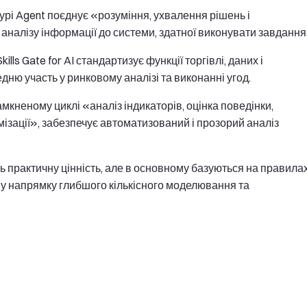
урі Agent поєднує «розуміння, ухвалення рішень і
аналізу інформації до системи, здатної виконувати завдання
ls Gate for AI стандартизує функції торгівлі, даних і
ню участь у ринковому аналізі та виконанні угод.
мкненому циклі «аналіз індикаторів, оцінка поведінки,
имізації», забезпечує автоматизований і прозорий аналіз
 практичну цінність, але в основному базуються на правила
я у напрямку глибшого кількісного моделювання та