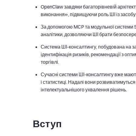
OpenClaw завдяки багаторівневій архітект
виконання», підвищуючи роль ШІ із засобу 
За допомогою MCP та модульної системи Skil
аналітики, дозволяючи ШІ брати безпосеред
Система ШІ-консалтингу, побудована на за
ідентифікація ризиків, рекомендації з опт
торгівлі.
Сучасні системи ШІ-консалтингу вже мають
і статистиці. Надалі вони розвиватимутьс
інтелектуальнішого ухвалення рішень.
Вступ