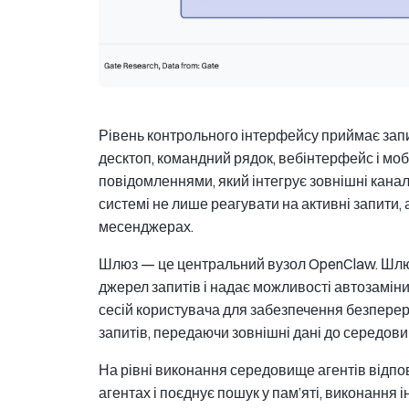
Рівень контрольного інтерфейсу приймає запит
десктоп, командний рядок, вебінтерфейс і моб
повідомленнями, який інтегрує зовнішні канали
системі не лише реагувати на активні запити, 
месенджерах.
Шлюз — це центральний вузол OpenClaw. Шлюзо
джерел запитів і надає можливості автозаміни
сесій користувача для забезпечення безпере
запитів, передаючи зовнішні дані до середов
На рівні виконання середовище агентів відпо
агентах і поєднує пошук у пам’яті, виконання