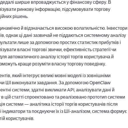
І дедалі ширше впроваджується у фінансову сферу. В
ізувати ринкову інформацію, підсумовувати торгову
ійних рішень.
динамічно й відзначається високою волатильністю. Інвестори
ів, однак ці дані зазвичай не піддаються системному аналізу
зультати лише за допомогою простих статистик прибутків і
зувати власні торгові звички, ефективність стратегії чи
ля автоматичного аналізу історії торгів користувача й
 зможуть краще розуміти власну торгову поведінку.
ів, який інтегрує великі мовні моделі із зовнішніми
чи ШІ виконувати завдання. За допомогою OpenClaw
нтні системи, здатні викликати API, аналізувати дані й
 в цій статті спроектовано та реалізовано прототип системи
я системи — аналітика історії торгів користувачів після
 індикатори та поєднуючи їх із ШІ-аналізом, система формує
гій користувачів.