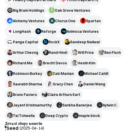
Big Brain Holdings
Oak Grove Ventures
Alchemy Ventures
Chorus One
Spartan
LongHash
Reforge
Animoca Ventures
Panga Capital
RockX
Sandeep Nailwal
Arthur Cheong
Rand Hindi
Will Price
Ben Fisch
Richard Ma
Brecht Devos
Heslin Kim
Robinson Burkey
Zaki Manian
Michael Cahill
Saurabh Sharma
Gracy Chen
Daniel Wang
Bruno Faviero
Claire Arthurs Kart
Jayant Krishnamurthy
Sankha Banerjee
Aylwin C.
A
Tal Tchwella
Deep Crypto
maple block
D
M
Деталі збору коштів
Seed
(
2025-04-14
)