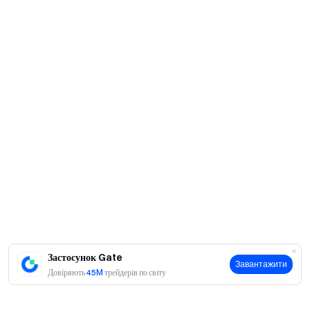
Застосунок Gate
Завантажити
Довіряють
45M
трейдерів по світу