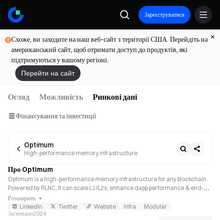
Зареєструватися
Схоже, ви заходите на наш веб-сайт з території США. Перейдіть на
американський сайт, щоб отримати доступ до продуктів, які
підтримуються у вашому регіоні.
Перейти на сайт
Огляд
Можливість
Ринкові дані
Фінансування та інвестиції
Optimum
High-performance memory infrastructure
Про Optimum
Optimum is a high-performance memory infrastructure for any blockchain. 
Powered by RLNC, It can scale L1/L2s, enhance dapp performance & end-
user UX.
Розширити
LinkedIn
Twitter
Website
Infra
Modular
Засновано
2024