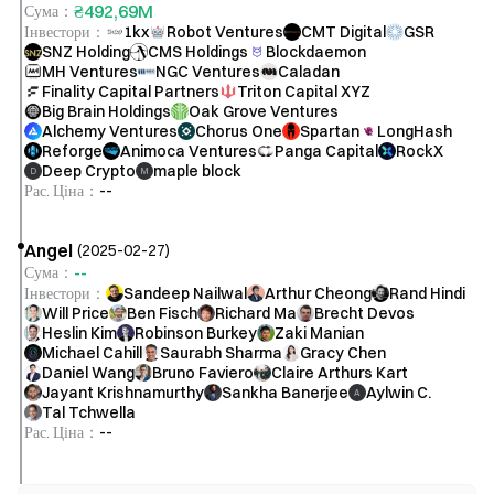
₴492,69M
Сума
：
Інвестори
：
1kx
Robot Ventures
CMT Digital
GSR
SNZ Holding
CMS Holdings
Blockdaemon
MH Ventures
NGC Ventures
Caladan
Finality Capital Partners
Triton Capital XYZ
Big Brain Holdings
Oak Grove Ventures
Alchemy Ventures
Chorus One
Spartan
LongHash
Reforge
Animoca Ventures
Panga Capital
RockX
Deep Crypto
maple block
D
M
Рас. Ціна
：
--
Angel
(
2025-02-27
)
--
Сума
：
Інвестори
：
Sandeep Nailwal
Arthur Cheong
Rand Hindi
Will Price
Ben Fisch
Richard Ma
Brecht Devos
Heslin Kim
Robinson Burkey
Zaki Manian
Michael Cahill
Saurabh Sharma
Gracy Chen
Daniel Wang
Bruno Faviero
Claire Arthurs Kart
Jayant Krishnamurthy
Sankha Banerjee
Aylwin C.
A
Tal Tchwella
Рас. Ціна
：
--