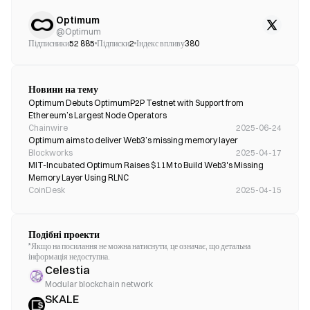
Optimum
@
Optimum
Підписники
52 885
Підписки
2
Індекс впливу
380
Новини на тему
Optimum Debuts OptimumP2P Testnet with Support from 
Ethereum’s Largest Node Operators
Chainwire
2025-06-24
Optimum aims to deliver Web3’s missing memory layer
Blockworks
2025-04-17
MIT-Incubated Optimum Raises $11M to Build Web3's Missing 
Memory Layer Using RLNC
CoinDesk
2025-04-15
Подібні проекти
*Якщо на посилання не можна натиснути, це означає, що детальна
інформація недоступна.
Celestia
Modular blockchain network
SKALE