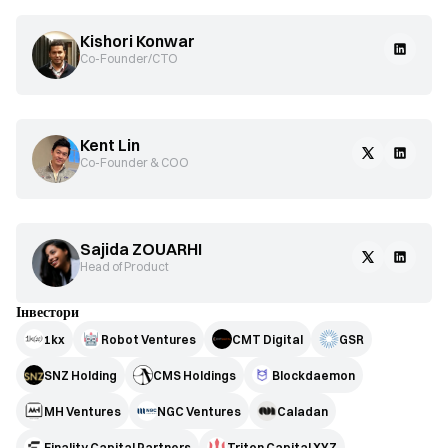
Kishori Konwar
Co-Founder/CTO
Kent Lin
Co-Founder & COO
Sajida ZOUARHI
Head of Product
Інвестори
1kx
Robot Ventures
CMT Digital
GSR
SNZ Holding
CMS Holdings
Blockdaemon
MH Ventures
NGC Ventures
Caladan
Finality Capital Partners
Triton Capital XYZ