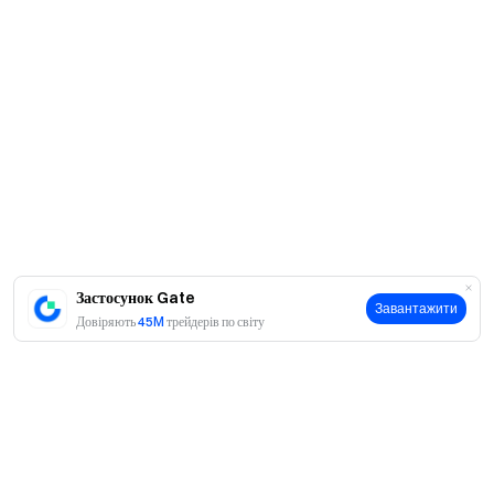
Застосунок Gate
Завантажити
Довіряють
45M
трейдерів по світу