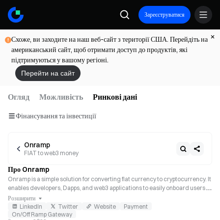
Зареєструватися
Схоже, ви заходите на наш веб-сайт з території США. Перейдіть на
американський сайт, щоб отримати доступ до продуктів, які
підтримуються у вашому регіоні.
Перейти на сайт
Огляд
Можливість
Ринкові дані
Фінансування та інвестиції
Onramp
FIAT to web3 money
Про Onramp
Onramp is a simple solution for converting fiat currency to cryptocurrency. It 
enables developers, Dapps, and web3 applications to easily onboard users 
who do not possess cryptocurrency.
Розширити
LinkedIn
Twitter
Website
Payment
On/Off Ramp Gateway