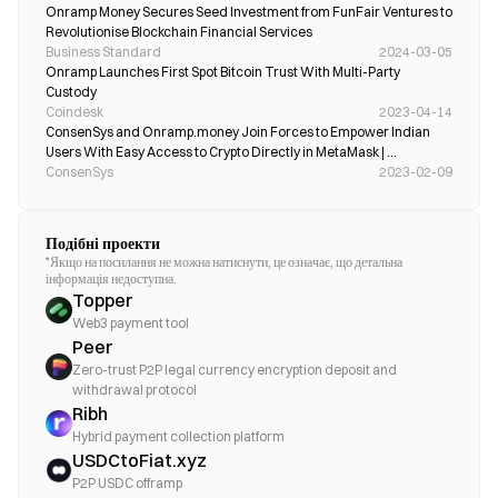
Onramp Money Secures Seed Investment from FunFair Ventures to 
Revolutionise Blockchain Financial Services
Business Standard
2024-03-05
Onramp Launches First Spot Bitcoin Trust With Multi-Party 
Custody
Coindesk
2023-04-14
ConsenSys and Onramp.money Join Forces to Empower Indian 
Users With Easy Access to Crypto Directly in MetaMask | 
ConsenSys
ConsenSys
2023-02-09
Подібні проекти
*Якщо на посилання не можна натиснути, це означає, що детальна
інформація недоступна.
Topper
Web3 payment tool
Peer
Zero-trust P2P legal currency encryption deposit and
withdrawal protocol
Ribh
Hybrid payment collection platform
USDCtoFiat.xyz
P2P USDC offramp