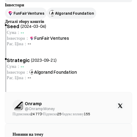
Інвестори
FunFair Ventures
Algorand Foundation
Деталі збору коштів
Seed
(
2024-03-04
)
--
Сума
：
Інвестори
：
FunFair Ventures
Рас. Ціна
：
--
Strategic
(
2023-09-21
)
--
Сума
：
Інвестори
：
Algorand Foundation
Рас. Ціна
：
--
Onramp
@
Onramp Money
Підписники
24 773
Підписки
25
Індекс впливу
155
Новини на тему