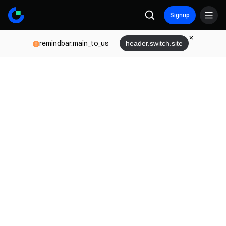
Signup
remindbar.main_to_us
header.switch.site