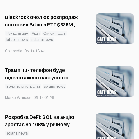
Blackrock очолює розпродаж
спотових Bitcoin ETF $635M ,
тоді як попит на Solana
Рух капіталу
Акції
Ончейн-дані
тримається надійно
bitcoin news
solana news
Coinpedia
·
05-14 18:47
Трамп T1- телефон буде
відвантажено наступного
тижня, токен TRUMP усе ще
Волатильність ціни
solana news
падає на 5%
MarketWhisper
·
05-14 05:26
Розробка DeFi: SOL на акцію
зростає на 108% у річному
вимірі, чистий збиток у I
solana news