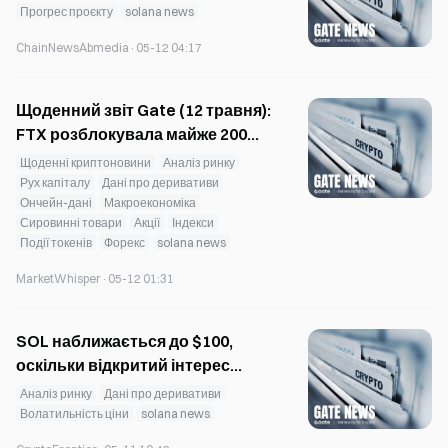
тестування: час фіналізації
Прогрес проєкту
solana news
скорочено до 150 мс
ChainNewsAbmedia
·
05-12 04:17
Щоденний звіт Gate (12 травня):
FTX розблокувала майже 200
000 SOL; Ripple отримала
Щоденні криптоновини
Аналіз ринку
кредитну лінію на 200 мільйонів
Рух капіталу
Дані про деривативи
Ончейн-дані
Макроекономіка
доларів
Сировинні товари
Акції
Індекси
Події токенів
Форекс
solana news
MarketWhisper
·
05-12 01:31
SOL наближається до $100,
оскільки відкритий інтерес
наближається до річного
Аналіз ринку
Дані про деривативи
максимуму
Волатильність ціни
solana news