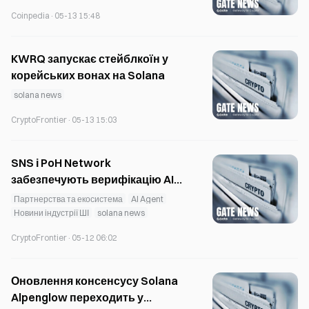
Coinpedia
·
05-13 15:48
KWRQ запускає стейблкоїн у
корейських вонах на Solana
solana news
CryptoFrontier
·
05-13 15:03
SNS і PoH Network
забезпечують верифікацію AI
на Solana
Партнерства та екосистема
AI Agent
Новини індустрії ШІ
solana news
CryptoFrontier
·
05-12 06:02
Оновлення консенсусу Solana
Alpenglow переходить у