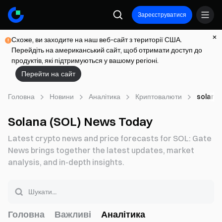
Зареєструватися
Схоже, ви заходите на наш веб-сайт з території США.
Перейдіть на американський сайт, щоб отримати доступ до
продуктів, які підтримуються у вашому регіоні.
Перейти на сайт
Головна
Новини
Аналітика
Криптовалюти
solana
Solana (SOL) News Today
Latest crypto news and price forecasts for SOL: Gate
News brings together the latest updates, market
analysis, and in-depth insights.
Головна
Важливі
Аналітика