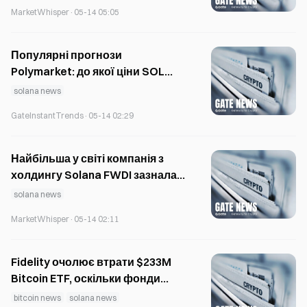
кварталі — 83,4 мільйона
MarketWhisper
·
05-14 05:05
доларів
Популярні прогнози
Polymarket: до якої ціни SOL
дійде у 2026 році?
solana news
GateInstantTrends
·
05-14 02:29
Найбільша у світі компанія з
холдингу Solana FWDI зазнала
збитків понад 1 мільярд
solana news
доларів, а ціна акцій впала на
MarketWhisper
·
05-14 02:11
90%
Fidelity очолює втрати $233M
Bitcoin ETF, оскільки фонди
Solana додають $19 млн
bitcoin news
solana news