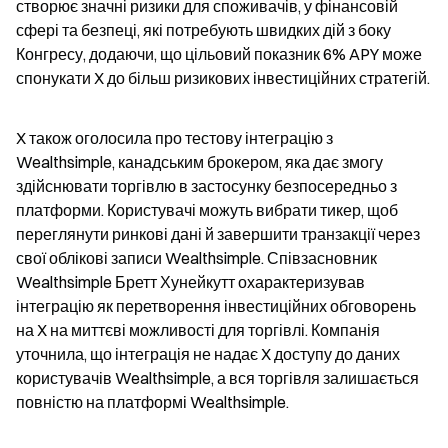
створює значні ризики для споживачів, у фінансовій 
сфері та безпеці, які потребують швидких дій з боку 
Конгресу, додаючи, що цільовий показник 6% APY може 
спонукати X до більш ризикових інвестиційних стратегій.
X також оголосила про тестову інтеграцію з 
Wealthsimple, канадським брокером, яка дає змогу 
здійснювати торгівлю в застосунку безпосередньо з 
платформи. Користувачі можуть вибрати тикер, щоб 
переглянути ринкові дані й завершити транзакції через 
свої облікові записи Wealthsimple. Співзасновник 
Wealthsimple Бретт Хунейкутт охарактеризував 
інтеграцію як перетворення інвестиційних обговорень 
на X на миттєві можливості для торгівлі. Компанія 
уточнила, що інтеграція не надає X доступу до даних 
користувачів Wealthsimple, а вся торгівля залишається 
повністю на платформі Wealthsimple.