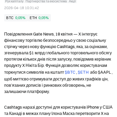
Рух капіталу
Партнерства та екосистема
Акції
2026-04-18 10:31:42
BTC
0,05%
ETH
0,05%
Повідомлення Gate News, 18 квітня — X інтегрує 
фінансову торгівлю безпосередньо у свою соціальну 
стрічку через нову функцію Cashtags, яка, за оцінками, 
згенерувала $1 млрд глобального торговельного обсягу 
протягом кількох днів після запуску, повідомив керівник 
продукту X Нікіта Бір. Функція дозволяє користувачам 
торкнутися символів на кшталт 
$BTC 
, 
$ETH 
 або $AAPL , 
щоб миттєво отримувати доступ до живих графіків цін, 
пов’язаних дописів і ринкових обговорень, не 
залишаючи платформу.
Cashtags наразі доступні для користувачів iPhone у США 
та Канаді в межах плану Ілона Маска перетворити X на 