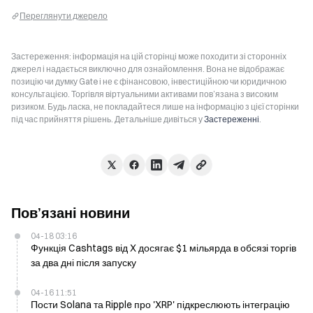
Переглянути джерело
Застереження: інформація на цій сторінці може походити зі сторонніх
джерел і надається виключно для ознайомлення. Вона не відображає
позицію чи думку Gate і не є фінансовою, інвестиційною чи юридичною
консультацією. Торгівля віртуальними активами пов’язана з високим
ризиком. Будь ласка, не покладайтеся лише на інформацію з цієї сторінки
під час прийняття рішень. Детальніше дивіться у
Застереженні
.
Пов’язані новини
04-18 03:16
Функція Cashtags від X досягає $1 мільярда в обсязі торгів
за два дні після запуску
04-16 11:51
Пости Solana та Ripple про 'XRP' підкреслюють інтеграцію