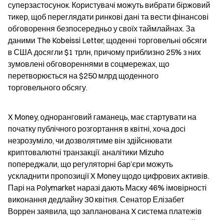
суперзастосунок. Користувачі можуть вибрати біржовий 
тикер, щоб переглядати ринкові дані та вести фінансові 
обговорення безпосередньо у своїх таймлайнах. За 
даними The Kobeissi Letter, щоденні торговельні обсяги 
в США досягли $1 трлн, причому приблизно 25% з них 
зумовлені обговореннями в соцмережах, що 
перетворюється на $250 млрд щоденного 
торговельного обсягу.
X Money, одноранговий гаманець, має стартувати на 
початку публічного розгортання в квітні, хоча досі 
незрозуміло, чи дозволятиме він здійснювати 
криптовалютні транзакції. аналітики Mizuho 
попереджали, що регуляторні бар’єри можуть 
ускладнити пропозиції X Money щодо цифрових активів. 
Парі на Polymarket наразі дають Маску 46% імовірності 
виконання дедлайну 30 квітня. Сенатор Елізабет 
Воррен заявила, що запланована X система платежів 