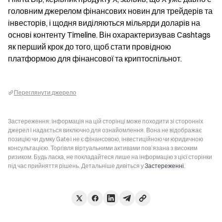
головним джерелом фінансових новин для трейдерів та 
інвесторів, і щодня виділяються мільярди доларів на 
основі контенту Timeline. Він охарактеризував Cashtags 
як перший крок до того, щоб стати провідною 
платформою для фінансової та криптоспільнот.
Переглянути джерело
Застереження: інформація на цій сторінці може походити зі сторонніх
джерел і надається виключно для ознайомлення. Вона не відображає
позицію чи думку Gate і не є фінансовою, інвестиційною чи юридичною
консультацією. Торгівля віртуальними активами пов’язана з високим
ризиком. Будь ласка, не покладайтеся лише на інформацію з цієї сторінки
під час прийняття рішень. Детальніше дивіться у
Застереженні
.