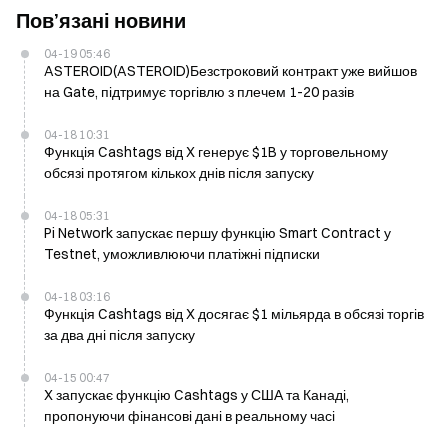
Пов’язані новини
04-19 05:46
ASTEROID(ASTEROID)Безстроковий контракт уже вийшов
на Gate, підтримує торгівлю з плечем 1-20 разів
04-18 10:31
Функція Cashtags від X генерує $1B у торговельному
обсязі протягом кількох днів після запуску
04-18 05:31
Pi Network запускає першу функцію Smart Contract у
Testnet, уможливлюючи платіжні підписки
04-18 03:16
Функція Cashtags від X досягає $1 мільярда в обсязі торгів
за два дні після запуску
04-15 00:47
X запускає функцію Cashtags у США та Канаді,
пропонуючи фінансові дані в реальному часі