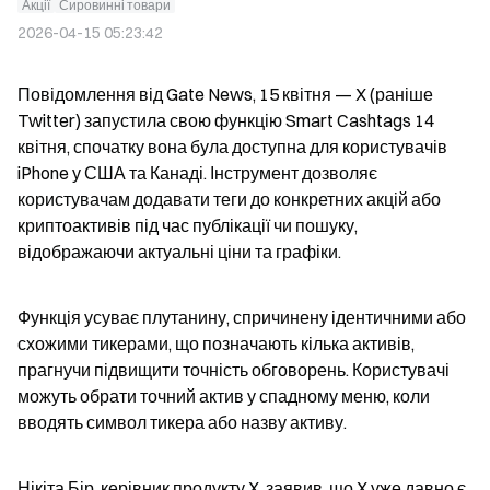
Акції
Сировинні товари
2026-04-15 05:23:42
Повідомлення від Gate News, 15 квітня — X (раніше 
Twitter) запустила свою функцію Smart Cashtags 14 
квітня, спочатку вона була доступна для користувачів 
iPhone у США та Канаді. Інструмент дозволяє 
користувачам додавати теги до конкретних акцій або 
криптоактивів під час публікації чи пошуку, 
відображаючи актуальні ціни та графіки.
Функція усуває плутанину, спричинену ідентичними або 
схожими тикерами, що позначають кілька активів, 
прагнучи підвищити точність обговорень. Користувачі 
можуть обрати точний актив у спадному меню, коли 
вводять символ тикера або назву активу.
Нікіта Бір, керівник продукту X, заявив, що X уже давно є 