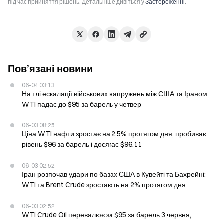
під час прийняття рішень. Детальніше дивіться у
Застереженні
.
Пов’язані новини
06-04 03:13
На тлі ескалації військових напружень між США та Іраном
WTI падає до $95 за барель у четвер
06-03 08:25
Ціна WTI нафти зростає на 2,5% протягом дня, пробиває
рівень $96 за барель і досягає $96,11
06-03 02:52
Іран розпочав удари по базах США в Кувейті та Бахрейні;
WTI та Brent Crude зростають на 2% протягом дня
06-03 02:52
WTI Crude Oil перевалює за $95 за барель 3 червня,