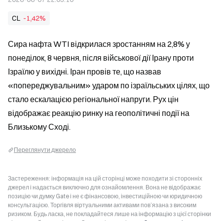
CL
-1,42%
Сира нафта WTI відкрилася зростанням на 2,8% у 
понеділок, 8 червня, після військової дії Ірану проти 
Ізраїлю у вихідні. Іран провів те, що назвав 
«попереджувальним» ударом по ізраїльських цілях, що 
стало ескалацією регіональної напруги. Рух цін 
відображає реакцію ринку на геополітичні події на 
Близькому Сході.
Переглянути джерело
Застереження: інформація на цій сторінці може походити зі сторонніх
джерел і надається виключно для ознайомлення. Вона не відображає
позицію чи думку Gate і не є фінансовою, інвестиційною чи юридичною
консультацією. Торгівля віртуальними активами пов’язана з високим
ризиком. Будь ласка, не покладайтеся лише на інформацію з цієї сторінки