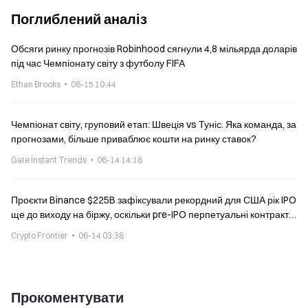
Поглиблений аналіз
Обсяги ринку прогнозів Robinhood сягнули 4,8 мільярда доларів
під час Чемпіонату світу з футболу FIFA
Ethan Brooks
06-15 10:44
Чемпіонат світу, груповий етап: Швеція vs Туніс. Яка команда, за
прогнозами, більше приваблює кошти на ринку ставок?
Gate Instant Trends
06-14 14:18
Проєкти Binance $225B зафіксували рекордний для США рік IPO
ще до виходу на біржу, оскільки pre-IPO перпетуальні контракти
досягли обсягу $2,5B
Crypto Frontier
06-14 03:38
Прокоментувати