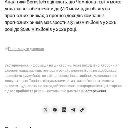
Аналітики Bernstein оцінюють, що Чемпіонат світу може 
додатково забезпечити до $10 мільярдів обсягу на 
прогнозних ринках, а прогноз доходів компанії з 
прогнозних ринків має зрости з $150 мільйонів у 2025 
році до $586 мільйонів у 2026 році.
Переглянути джерело
Застереження: інформація на цій сторінці може походити зі сторонніх
джерел і надається виключно для ознайомлення. Вона не відображає
позицію чи думку Gate і не є фінансовою, інвестиційною чи юридичною
консультацією. Торгівля віртуальними активами пов’язана з високим
ризиком. Будь ласка, не покладайтеся лише на інформацію з цієї сторінки
під час прийняття рішень. Детальніше дивіться у
Застереженні
.