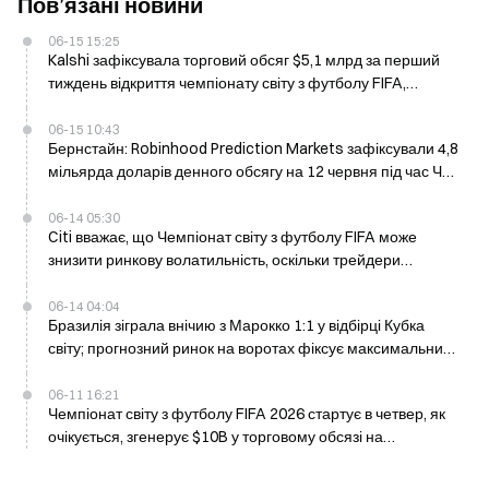
Пов’язані новини
06-15 15:25
Kalshi зафіксувала торговий обсяг $5,1 млрд за перший
тиждень відкриття чемпіонату світу з футболу FIFA,
співпрацює з Футбольною асоціацією Аргентини
06-15 10:43
Бернстайн: Robinhood Prediction Markets зафіксували 4,8
мільярда доларів денного обсягу на 12 червня під час ЧС з
футболу
06-14 05:30
Citi вважає, що Чемпіонат світу з футболу FIFA може
знизити ринкову волатильність, оскільки трейдери
перемикають увагу на матчі
06-14 04:04
Бразилія зіграла внічию з Марокко 1:1 у відбірці Кубка
світу; прогнозний ринок на воротах фіксує максимальний
обсяг торгів учора
06-11 16:21
Чемпіонат світу з футболу FIFA 2026 стартує в четвер, як
очікується, згенерує $10B у торговому обсязі на
платформах прогнозних ринків