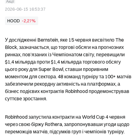
Акції
2026-06-15 16:53:37
HOOD
-2,27%
У дослідженні Bernstein, яке 15 червня висвітило The 
Block, зазначається, що торгові обсяги на прогнозних 
ринках, пов’язаних із Чемпіонатом світу, перевищили 
$1,4 мільярда проти $1,4 мільярда торгового обсягу 
цього року для Super Bowl, ставши проривним 
моментом для сектора. 48 команд турніру та 100+ матчів 
забезпечили рекордну активність на платформах, а 
бізнес подієвих контрактів Robinhood продемонстрував 
суттєве зростання.
Robinhood запустила контракти на World Cup 4 червня 
через свою біржу Rothera, запропонувавши угоди щодо 
переможців матчів, підсумків груп і чемпіонів турніру. 