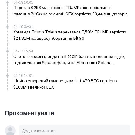
04-19 10:01
Переказ 8,253 млн токенів TRUMP з кастодіального
гаманця BitGo на великий CEX вартістю 23,44 млн доларів
04-19 02:31
Команда Trump Token переказала 7,59M TRUMP вартістю
$21,81M на адресу зберігання BitGo
04-17 15:54
Спотові біржові фонди на Bitcoin бачать щоденний відтік,
тоді як спотові біржові фонди на Ethereum і Solana
показують приріст станом на 17 квітня
04-16 14:01
Щойно створений гаманець вивів 1 470 BTC вартістю
$109M з великої CEX
Прокоментувати