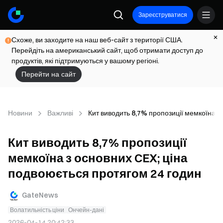
Зареєструватися
Схоже, ви заходите на наш веб-сайт з території США.
Перейдіть на американський сайт, щоб отримати доступ до
продуктів, які підтримуються у вашому регіоні.
Перейти на сайт
Новини
Важливі
Кит виводить 8,7% пропозиції мемкоїна з
Кит виводить 8,7% пропозиції
мемкоїна з основних CEX; ціна
подвоюється протягом 24 годин
GateNews
Волатильність ціни
Ончейн-дані
2026-04-14 20:42:33