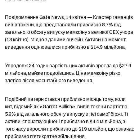
Повідомлення Gate News, 14 квітня — Кластер гаманців 
вивів токени, що представляли приблизно 8.7% від 
загального обсягу випуску мемкоїну з великої CEX учора 
(13 квітня), згідно з даними ончейн. Активи на момент 
виведення оцінювалися приблизно в $14.9 мільйона.
Упродовж 24 годин вартість цих активів зросла до $27.9 
мільйона, майже подвоївшись. Ціна мемкоїну різко 
злетіла після масштабного виведення.
Подібний патерн стався приблизно місяць тому, коли 
кит, відомий як «Garret Bullish», вивів токени вартістю 
5.9% від загального обсягу випуску з тієї самої біржі. Ті 
активи, спочатку оцінені приблизно в $4.4 мільйона, з 
того часу виросли приблизно до $19 мільйон, що означає 
приблизно п’ятикратне збільшення.