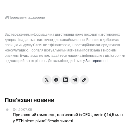
Переглянути джерело
Застереження: інформація на цій сторінці може походити зі сторонніх
джерел і надається виключно для ознайомлення. Вона не відображає
позицію чи думку Gate і не є фінансовою, інвестиційною чи юридичною
консультацією. Торгівля віртуальними активами пов’язана з високим
ризиком. Будь ласка, не покладайтеся лише на інформацію з цієї сторінки
під час прийняття рішень. Детальніше дивіться у
Застереженні
.
Пов’язані новини
04-20 07:05
Прихований гаманець, пов’язаний із CEXt, вивів $14,5 млн
у ETH після річної бездіяльності