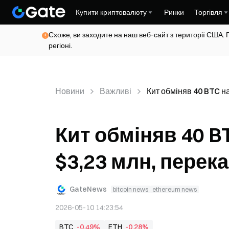
Купити криптовалюту
Ринки
Торгівля
Схоже, ви заходите на наш веб-сайт з території США. 
регіоні.
Новини
Важливі
Кит обміняв 40 BTC н
Кит обміняв 40 BT
$3,23 млн, перек
GateNews
bitcoin news
ethereum news
2026-05-10 14:23:54
BTC
-0,49%
ETH
-0,28%