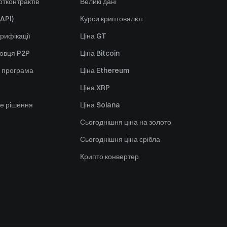
тконтрактів
Великі дані
API)
Курси криптовалют
рифікації
Ціна GT
говця P2P
Ціна Bitcoin
 програма
Ціна Ethereum
Ціна XRP
е рішення
Ціна Solana
Сьогоднішня ціна на золото
Сьогоднішня ціна срібла
Крипто конвертер