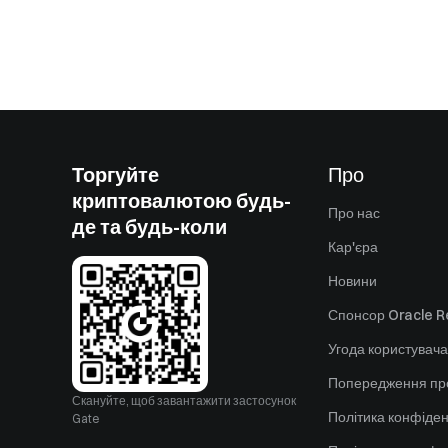
Торгуйте
Про
криптовалютою будь-
Про нас
де та будь-коли
Кар'єра
Новини
Спонсор Oracle Re
Угода користувача
Попередження пр
Скануйте, щоб завантажити застосунок
Політика конфіден
Gate