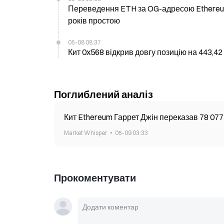
Переведення ETH за OG-адресою Ethereum:
років простою
05-08 08:37
Кит 0x568 відкрив довгу позицію на 443,42
Поглиблений аналіз
Кит Ethereum Гаррет Джін переказав 78 077 
Market Whisper
05-09 03:33
Прокоментувати