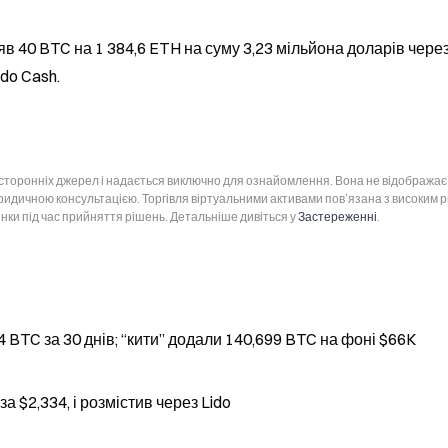
в 40 BTC на 1 384,6 ETH на суму 3,23 мільйона доларів через
do Cash.
 сторонніх джерел і надається виключно для ознайомлення. Вона не відображає
юридичною консультацією. Торгівля віртуальними активами пов’язана з високим 
інки під час прийняття рішень. Детальніше дивіться у
Застереженні
.
 BTC за 30 днів; “кити” додали 140,699 BTC на фоні $66K
а $2,334, і розмістив через Lido