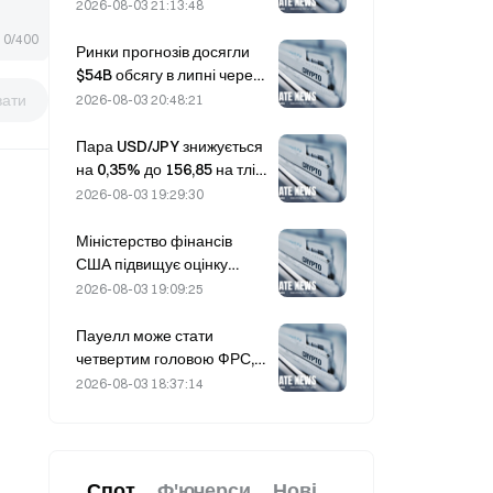
Південній Кореї впали на
2026-08-03 21:13:48
36% за останній місяць,
0/400
оскільки притоки
Ринки прогнозів досягли
розвернулися
$54B обсягу в липні через
те, що Кубок світу
вати
2026-08-03 20:48:21
підштовхує торгівлю
Пара USD/JPY знижується
на 0,35% до 156,85 на тлі
зміцнення єни на початку
2026-08-03 19:29:30
азійської сесії
Міністерство фінансів
США підвищує оцінку
запозичень на 3-й квартал
2026-08-03 19:09:25
до 739 мільярдів доларів
Пауелл може стати
четвертим головою ФРС,
який завершить повний
2026-08-03 18:37:14
14-річний термін, якщо
працюватиме до січня
2028 року
Спот
Ф'ючерси
Нові