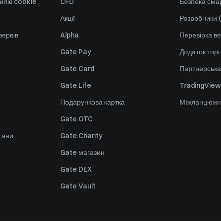
йлів cookie
CFD
Безпека смар
Акції
Розробники (
зервів
Alpha
Перевірка ве
Gate Pay
Додаток тор
Gate Card
Партнерська
Gate Life
TradingView
Подарункова картка
Міжланцюжн
Gate OTC
гани
Gate Charity
Gate магазин
Gate DEX
Gate Vault