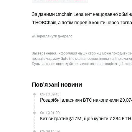
За даними Onchain Lens, кит нещодавно обміня
THORChain, а потім перевів кошти через Torna
Переглянути джерело
Застереження: інформація на цій сторінці може походити зі
позицію чи думку Gate і не є фінансовою, інвестиційною чи 
Будь ласка, не покладайтеся лише на інформацію з цієї стор
Пов’язані новини
05-10 09:45
Роздрібні власники BTC накопичили 23,074
05-10 01:09
Кит витратив $17M , щоб купити 7 284 ETH з
05-09 15:09