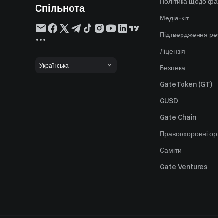
Політика щодо фа
Спільнота
Медіа-кіт
Підтвердження ре
Ліцензія
Українська
Безпека
GateToken (GT)
GUSD
Gate Chain
Правоохоронні ор
Саміти
Gate Ventures