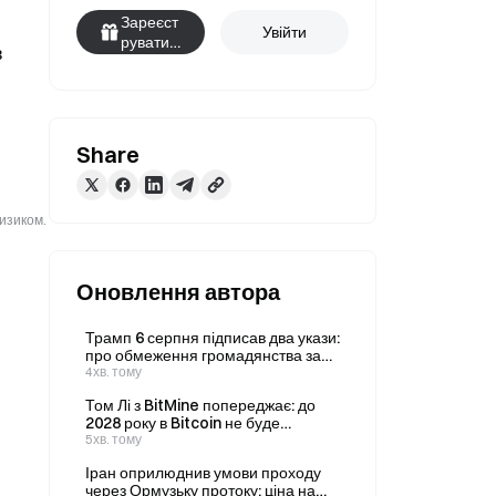
Зареєст
Увійти
руватис
 
я
Share
ризиком.
Оновлення автора
Трамп 6 серпня підписав два укази:
про обмеження громадянства за
правом народження та заборону
4хв. тому
«пологового туризму»
Том Лі з BitMine попереджає: до
2028 року в Bitcoin не буде
консенсусу щодо захисту від
5хв. тому
квантових атак
Іран оприлюднив умови проходу
через Ормузьку протоку; ціна на