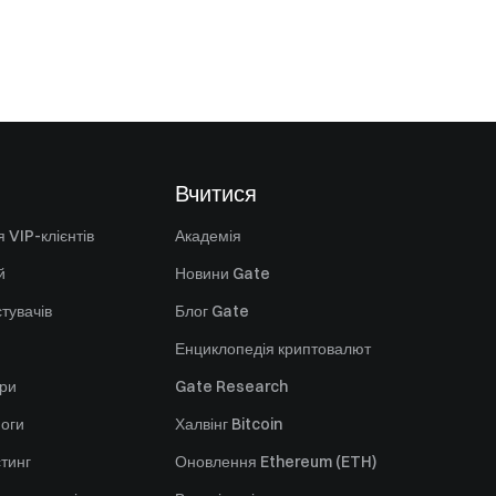
Вчитися
 VIP-клієнтів
Академія
й
Новини Gate
стувачів
Блог Gate
Енциклопедія криптовалют
ори
Gate Research
оги
Халвінг Bitcoin
стинг
Оновлення Ethereum (ETH)