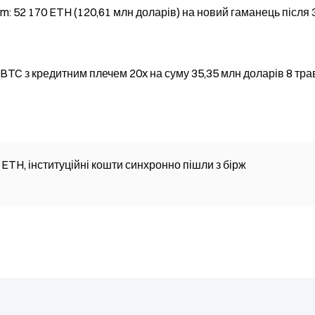
 52 170 ETH (120,61 млн доларів) на новий гаманець після 
 BTC з кредитним плечем 20x на суму 35,35 млн доларів 8 тр
ETH, інституційні кошти синхронно пішли з бірж