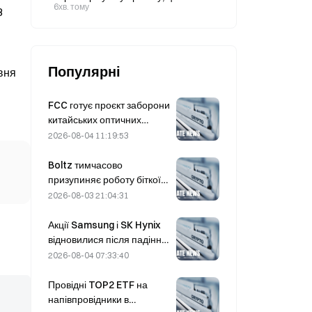
нафту Brent за ніч зросла до 82
6хв. тому
3
доларів
Популярні
авня
FCC готує проєкт заборони
китайських оптичних
модулів для центрів
2026-08-04 11:19:53
обробки даних; частка
Xinyuan на ринку може
Boltz тимчасово
скоротитися на 27%
призупиняє роботу біткоїн-
мосту безстроково після
2026-08-03 21:04:31
атак із використанням ШІ
Акції Samsung і SK Hynix
відновилися після падіння
на 5% завдяки купівлям
2026-08-04 07:33:40
роздрібних інвесторів
Провідні TOP2 ETF на
напівпровідники в