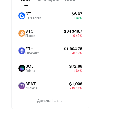
GT
$6,67
GateToken
1,67%
BTC
$64 346,7
Bitcoin
-0,43%
ETH
$1 904,78
Ethereum
-0,13%
SOL
$72,68
Solana
-1,65%
BEAT
$1,906
Audiera
-19,51%
Детальніше