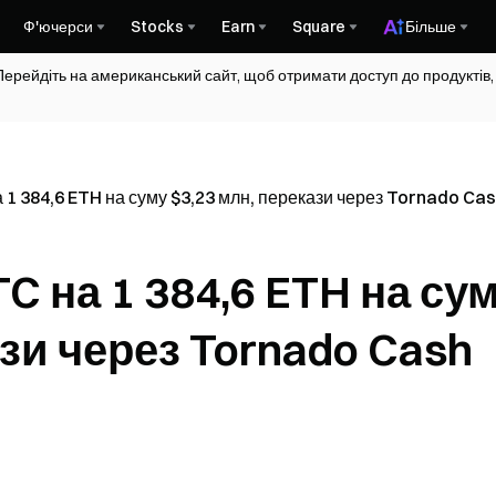
Ф'ючерси
Stocks
Earn
Square
Більше
Перейдіть на американський сайт, щоб отримати доступ до продуктів,
а 1 384,6 ETH на суму $3,23 млн, перекази через Tornado Ca
C на 1 384,6 ETH на су
ази через Tornado Cash