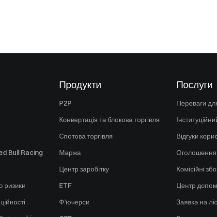
Продукти
Послуги
P2P
Переваги для
Конвертація та блокова торгівля
Інституційни
Спотова торгівля
Відгуки кори
d Bull Racing
Маржа
Оголошення
Центр заробітку
Комісійні зб
о ризики
ETF
Центр допом
ційності
Ф'ючерси
Заявка на лі