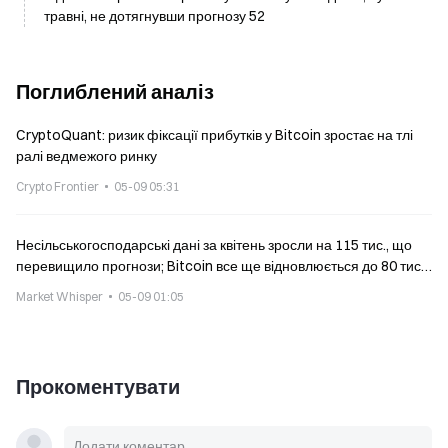
травні, не дотягнувши прогнозу 52
Поглиблений аналіз
CryptoQuant: ризик фіксації прибутків у Bitcoin зростає на тлі
ралі ведмежого ринку
Crypto Frontier
05-09 05:31
Несільськогосподарські дані за квітень зросли на 115 тис., що
перевищило прогнози; Bitcoin все ще відновлюється до 80 тис.
доларів
Market Whisper
05-09 01:05
Прокоментувати