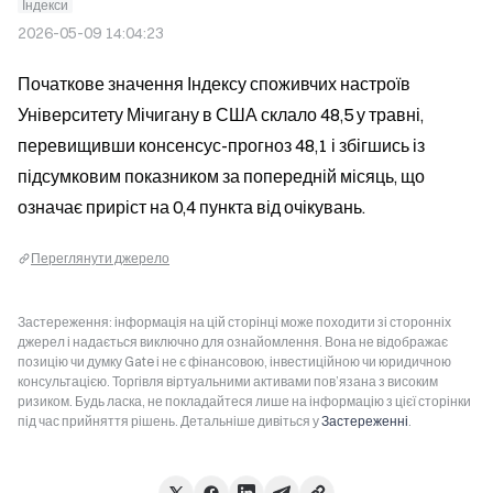
Індекси
2026-05-09 14:04:23
Початкове значення Індексу споживчих настроїв 
Університету Мічигану в США склало 48,5 у травні, 
перевищивши консенсус-прогноз 48,1 і збігшись із 
підсумковим показником за попередній місяць, що 
означає приріст на 0,4 пункта від очікувань.
Переглянути джерело
Застереження: інформація на цій сторінці може походити зі сторонніх
джерел і надається виключно для ознайомлення. Вона не відображає
позицію чи думку Gate і не є фінансовою, інвестиційною чи юридичною
консультацією. Торгівля віртуальними активами пов’язана з високим
ризиком. Будь ласка, не покладайтеся лише на інформацію з цієї сторінки
під час прийняття рішень. Детальніше дивіться у
Застереженні
.