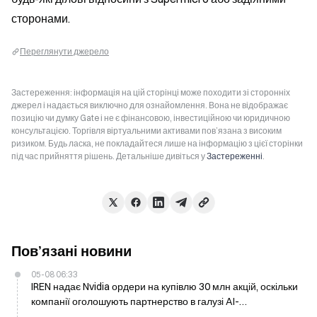
сторонами.
Переглянути джерело
Застереження: інформація на цій сторінці може походити зі сторонніх
джерел і надається виключно для ознайомлення. Вона не відображає
позицію чи думку Gate і не є фінансовою, інвестиційною чи юридичною
консультацією. Торгівля віртуальними активами пов’язана з високим
ризиком. Будь ласка, не покладайтеся лише на інформацію з цієї сторінки
під час прийняття рішень. Детальніше дивіться у
Застереженні
.
Пов’язані новини
05-08 06:33
IREN надає Nvidia ордери на купівлю 30 млн акцій, оскільки
компанії оголошують партнерство в галузі AI-
інфраструктури на 5 ГВт