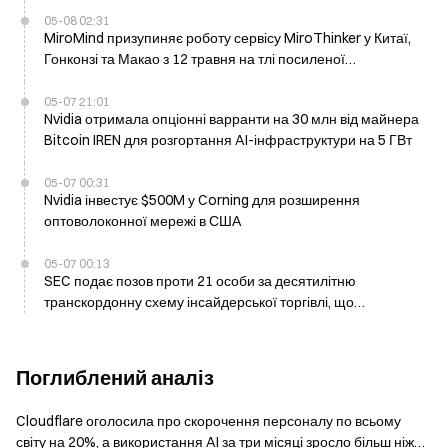
05-08 02:31
MiroMind призупиняє роботу сервісу MiroThinker у Китаї,
Гонконзі та Макао з 12 травня на тлі посиленої
регуляторної перевірки
05-07 21:01
Nvidia отримала опціонні варранти на 30 млн від майнера
Bitcoin IREN для розгортання AI-інфраструктури на 5 ГВт
05-07 00:31
Nvidia інвестує $500M у Corning для розширення
оптоволоконної мережі в США
05-07 00:13
SEC подає позов проти 21 особи за десятилітню
транскордонну схему інсайдерської торгівлі, що
приносила мільйони незаконних прибутків
Поглиблений аналіз
Cloudflare оголосила про скорочення персоналу по всьому
світу на 20%, а використання AI за три місяці зросло більш ніж