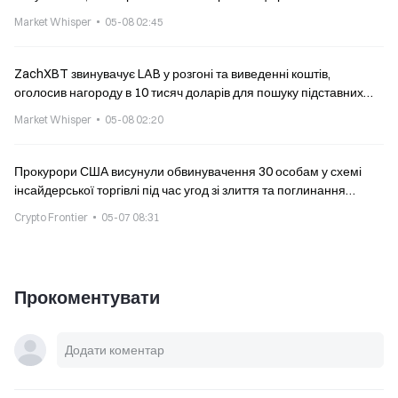
на 600%
Market Whisper
05-08 02:45
ZachXBT звинувачує LAB у розгоні та виведенні коштів,
оголосив нагороду в 10 тисяч доларів для пошуку підставних
організаторів
Market Whisper
05-08 02:20
Прокурори США висунули обвинувачення 30 особам у схемі
інсайдерської торгівлі під час угод зі злиття та поглинання
(M&A)
Crypto Frontier
05-07 08:31
Прокоментувати