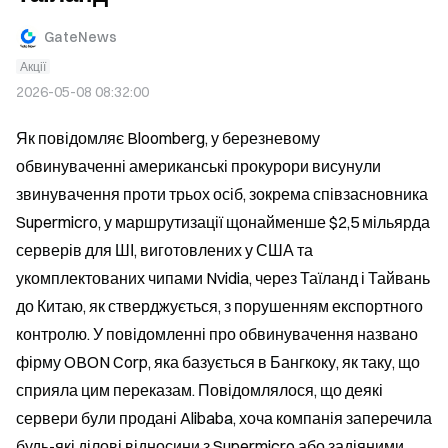
GateNews
Акції
2026-05-08 08:32:00
Як повідомляє Bloomberg, у березневому 
обвинуваченні американські прокурори висунули 
звинувачення проти трьох осіб, зокрема співзасновника 
Supermicro, у маршрутизації щонайменше $2,5 мільярда 
серверів для ШІ, виготовлених у США та 
укомплектованих чипами Nvidia, через Таїланд і Тайвань 
до Китаю, як стверджується, з порушенням експортного 
контролю. У повідомленні про обвинувачення названо 
фірму OBON Corp, яка базується в Бангкоку, як таку, що 
сприяла цим переказам. Повідомлялося, що деякі 
сервери були продані Alibaba, хоча компанія заперечила 
будь-які ділові відносини з Supermicro або задіяними 