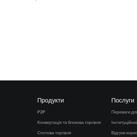
Продукти
Послуги
P2P
Переваги для
Конвертація та блокова торгівля
Інституційни
Спотова торгівля
Відгуки кори