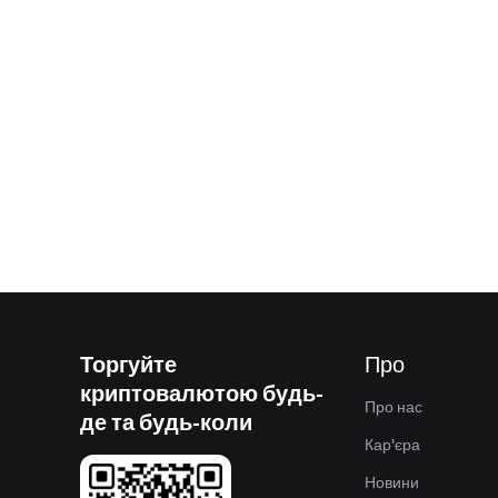
Торгуйте
Про
криптовалютою будь-
Про нас
де та будь-коли
Кар'єра
Новини