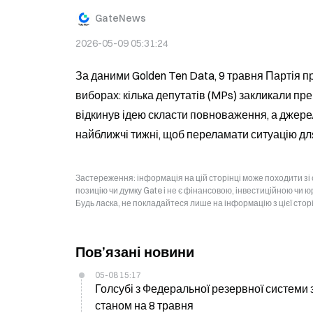
GateNews
2026-05-09 05:31:24
За даними Golden Ten Data, 9 травня Партія пр
виборах: кілька депутатів (MPs) закликали пре
відкинув ідею скласти повноваження, а джерел
найближчі тижні, щоб переламати ситуацію для
Застереження: інформація на цій сторінці може походити зі
позицію чи думку Gate і не є фінансовою, інвестиційною чи 
Будь ласка, не покладайтеся лише на інформацію з цієї стор
Пов’язані новини
05-08 15:17
Голсубі з Федеральної резервної системи 
станом на 8 травня