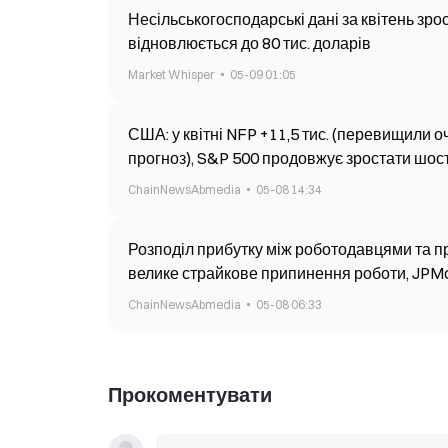
Несільськогосподарські дані за квітень зро
відновлюється до 80 тис. доларів
Market Whisper
05-09 01:05
США: у квітні NFP +11,5 тис. (перевищили о
прогноз), S&P 500 продовжує зростати шос
ChainNewsAbmedia
05-08 14:34
Розподіл прибутку між роботодавцями та п
велике страйкове припинення роботи, JPMo
південнокорейських вон
ChainNewsAbmedia
05-08 06:33
Прокоментувати