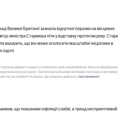
аці Великої Британії зазнала відчутної поразки на місцевих 
м’єр-міністра Стармера піти у відставку протягом року. Стар
а вказують, що він може оголосити масштабні ініціативи в 
 партії.
 сторонніх джерел і надається виключно для ознайомлення. Вона не відображає
юридичною консультацією. Торгівля віртуальними активами пов’язана з високим 
інки під час прийняття рішень. Детальніше дивіться у
Застереженні
.
заявив, що показники інфляції слабкі, а тренд несприятливий