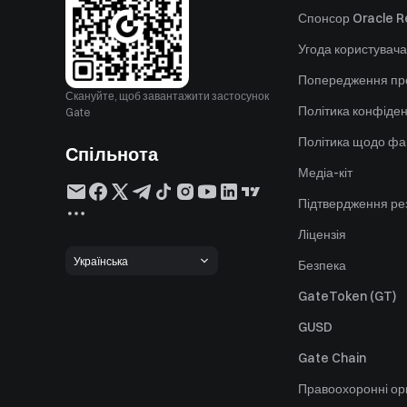
Спонсор Oracle Re
Угода користувача
Попередження пр
Скануйте, щоб завантажити застосунок
Політика конфіден
Gate
Політика щодо фа
Спільнота
Медіа-кіт
Підтвердження ре
Ліцензія
Українська
Безпека
GateToken (GT)
GUSD
Gate Chain
Правоохоронні ор