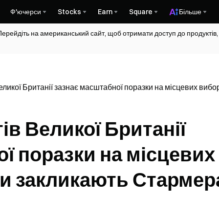
Ф'ючерси
Stocks
Earn
Square
Більше
Перейдіть на американський сайт, щоб отримати доступ до продуктів,
еликої Британії зазнає масштабної поразки на місцевих вибор
ів Великої Британії
ї поразки на місцевих
ти закликають Стармер