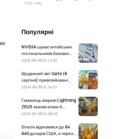
США несподівано скоротилася на
15хв. тому
23 000 у серпні, а індекс S&P 500
зріс на 0,36%.
Популярні
ики
NVIDIA шукає китайських
постачальників базових
станцій на базі ШІ для
2026-08-06 01:10:02
розгортання мережі 6G
Щоденний звіт Gate (6
серпня): привілейовані
акції Strategy STRC різко
2026-08-06 01:24:57
відновилися; Block
підвищила прогноз
Гаманець мережі Lightning
фінансових показників на
ZEUS зазнав атаки й
весь 2026 рік
тимчасово призупинив
2026-08-06 01:08:49
роботу; офіційно
повідомляється, що кошти
Біткоїн відновився до 64
користувачів не втрачено.
640 доларів США, а через