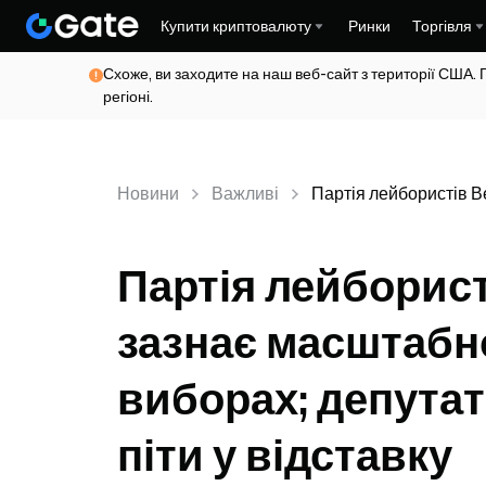
Купити криптовалюту
Ринки
Торгівля
Схоже, ви заходите на наш веб-сайт з території США. 
регіоні.
Новини
Важливі
Партія лейбористів В
Партія лейборист
зазнає масштабно
виборах; депута
піти у відставку