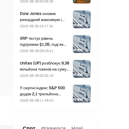
уразливість Coldcard
2026-08-06 00:58:38
кількість активних гаманців
сягнула тримісячного
Dow Jones оновив
максимуму
рекордний максимум і
вночі продовжив
2026-08-05 23:17:32
п’ятиденну серію
зростання; інвестиції в ШІ
XRP тестує рівень
стимулюють підйом.
підтримки $1,05, тоді як
Ethereum утримується на
2026-08-06 09:29:41
рівні $1 908 на тлі низьких
обсягів торгів
Unitas (UP) розблокує 9,38
мільйона токенів на суму
3,18 мільйона доларів 13
2026-08-06 03:03:16
серпня
У серпні індекс S&P 500
додав 2,1 трильйона
доларів, зрісши на 3,12%,
2026-08-06 11:46:40
тоді як біткоїн подорожчав
лише на 2%.
Спот
Ф'ючерси
Нові