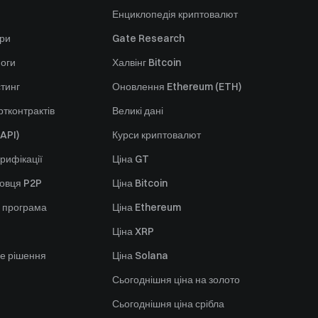
Енциклопедія криптовалют
ори
Gate Research
оги
Халвінг Bitcoin
стинг
Оновлення Ethereum (ETH)
тконтрактів
Великі дані
API)
Курси криптовалют
рифікації
Ціна GT
говця P2P
Ціна Bitcoin
 програма
Ціна Ethereum
Ціна XRP
е рішення
Ціна Solana
Сьогоднішня ціна на золото
Сьогоднішня ціна срібла