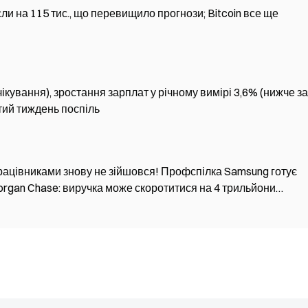
сли на 115 тис., що перевищило прогнози; Bitcoin все ще
чікування), зростання зарплат у річному вимірі 3,6% (нижче за
тий тиждень поспіль
рацівниками знову не зійшовся! Профспілка Samsung готує
rgan Chase: виручка може скоротитися на 4 трильйони