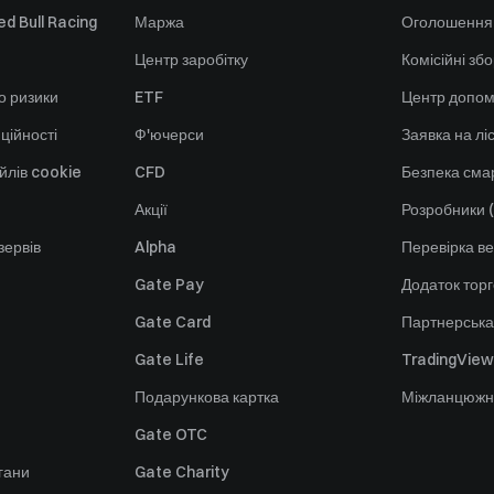
d Bull Racing
Маржа
Оголошення
Центр заробітку
Комісійні зб
о ризики
ETF
Центр допом
ційності
Ф'ючерси
Заявка на лі
йлів cookie
CFD
Безпека смар
Акції
Розробники (
зервів
Alpha
Перевірка ве
Gate Pay
Додаток тор
Gate Card
Партнерська
Gate Life
TradingView
Подарункова картка
Міжланцюжн
Gate OTC
гани
Gate Charity