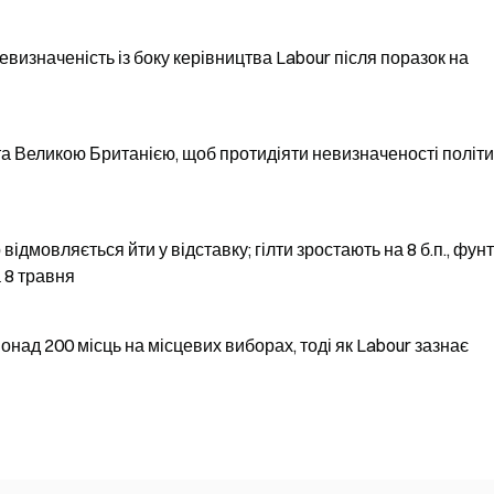
невизначеність із боку керівництва Labour після поразок на
та Великою Британією, щоб протидіяти невизначеності політ
ідмовляється йти у відставку; гілти зростають на 8 б.п., фунт
 8 травня
над 200 місць на місцевих виборах, тоді як Labour зазнає