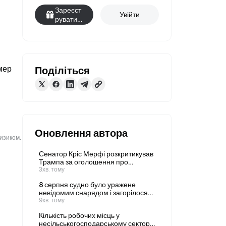
Зареєст
Увійти
руватис
я
мер 
Поділіться
Оновлення автора
ризиком.
Сенатор Кріс Мерфі розкритикував
Трампа за оголошення про
завершення війни з Іраном перед
3хв. тому
відкриттям ринків
8 серпня судно було уражене
невідомим снарядом і загорілося
на схід від Салали, в оманських
9хв. тому
водах.
Кількість робочих місць у
несільськогосподарському секторі