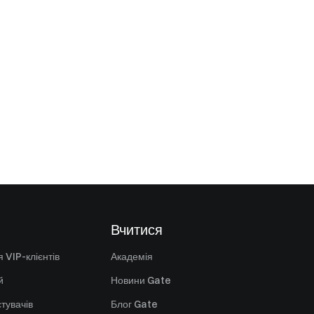
Вчитися
 VIP-клієнтів
Академія
й
Новини Gate
стувачів
Блог Gate