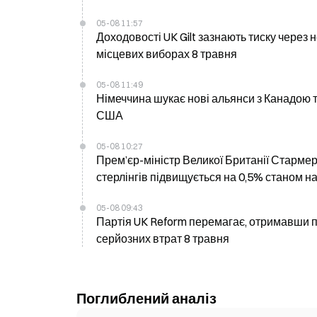
05-08 11:57
Доходовості UK Gilt зазнають тиску через 
місцевих виборах 8 травня
05-08 11:49
Німеччина шукає нові альянси з Канадою 
США
05-08 10:27
Прем’єр-міністр Великої Британії Стармер в
стерлінгів підвищується на 0,5% станом на
05-08 09:43
Партія UK Reform перемагає, отримавши по
серйозних втрат 8 травня
Поглиблений аналіз