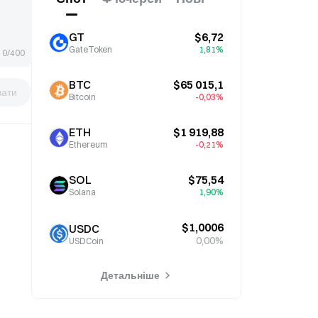
GT
$6,72
GateToken
1,81%
0/400
BTC
$65 015,1
вати
Bitcoin
-0,03%
ETH
$1 919,88
Ethereum
-0,21%
SOL
$75,54
Solana
1,90%
$1,0006
USDC
0,00%
USDCoin
Детальніше