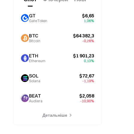
GT
$6,65
GateToken
1,06%
BTC
$64 382,3
Bitcoin
-0,26%
ETH
$1 901,23
Ethereum
0,13%
SOL
$72,67
Solana
-1,19%
BEAT
$2,058
Audiera
-10,90%
Детальніше