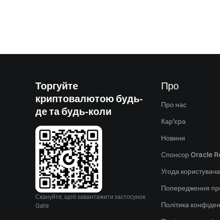
Торгуйте
Про
криптовалютою будь-
Про нас
де та будь-коли
Кар'єра
Новини
Спонсор Oracle Re
Угода користувача
Попередження пр
Скануйте, щоб завантажити застосунок
Політика конфіден
Gate