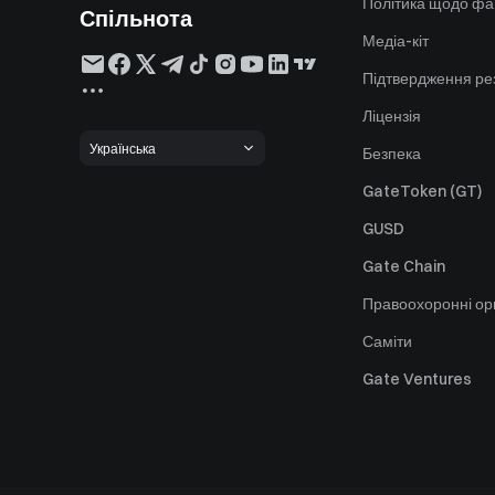
Політика щодо фа
Спільнота
Медіа-кіт
Підтвердження ре
Ліцензія
Українська
Безпека
GateToken (GT)
GUSD
Gate Chain
Правоохоронні ор
Саміти
Gate Ventures