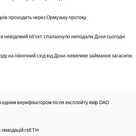
нів проходить через Ормузьку протоку
 невідомий об’єкт, спалахнуло неподалік Дохи сьогодні
у на північний схід від Дохи, невелике займання загасили,
з одним верифікатором після експлойту Kelp DAO
 ліквідацій rsETH