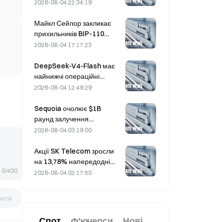
експірації фіксує $20M у
2026-08-04 22:34:19
загадкових позиціях кол-
опціонів зі страйком $330.
Майкл Сейлор закликає
прихильників BIP-110
«відступити», оскільки
2026-08-04 17:17:23
підтримка з боку майнерів
зупинилася на рівні 2,70%
DeepSeek-V4-Flash має
найнижчі операційні
витрати серед провідних
2026-08-04 12:49:29
моделей ШІ в останніх
бенчмарках
Sequoia очолює $1B
раунд залучення
акціонерного капіталу
2026-08-04 03:19:00
ядерним стартапом Valar
Atomics 3 серпня
Акції SK Telecom зросли
на 13,78% напередодні
0/400
другого раунду
2026-08-04 02:17:50
оцінювання суверенної
моделі ШІ Південної Кореї
вати
Спот
Ф'ючерси
Нові