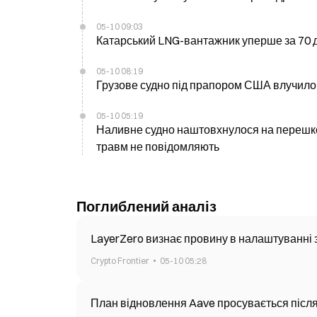
05-10 09:03
Катарський LNG-вантажник уперше за 70 д
05-10 08:19
Грузове судно під прапором США влучило в
05-10 05:19
Наливне судно наштовхнулося на перешкод
травм не повідомляють
Поглиблений аналіз
LayerZero визнає провину в налаштуванні 
Crypto Frontier
05-10 05:28
План відновлення Aave просувається після