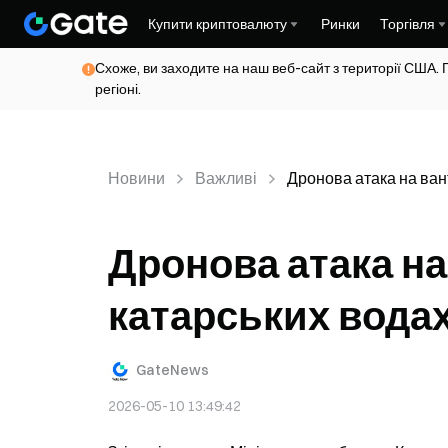
Купити криптовалюту
Ринки
Торгівля
Схоже, ви заходите на наш веб-сайт з території США. 
регіоні.
Новини
Важливі
Дронова атака на ван
Дронова атака на
катарських водах
GateNews
2026-05-10 13:49:42