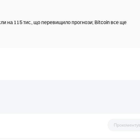
сли на 115 тис., що перевищило прогнози; Bitcoin все ще
Прокоменту