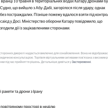
, вранці 10 травня в територіальних водах Катару дронами бу
удно, що вийшло з Абу-Дабі, загорілося після удару, однак 
ез постраждалих. Пізніше пожежу вдалося взяти під контроль
ієд у Досі. Міністерство оборони Катару повідомило, що 
узгодили дії із зацікавленими сторонами.
 сторонніх джерел і надається виключно для ознайомлення. Вона не відображає
юридичною консультацією. Торгівля віртуальними активами пов’язана з високим 
інки під час прийняття рішень. Детальніше дивіться у
Застереженні
.
 ракети та дрони з Ірану
 повітряному просторі в неділю