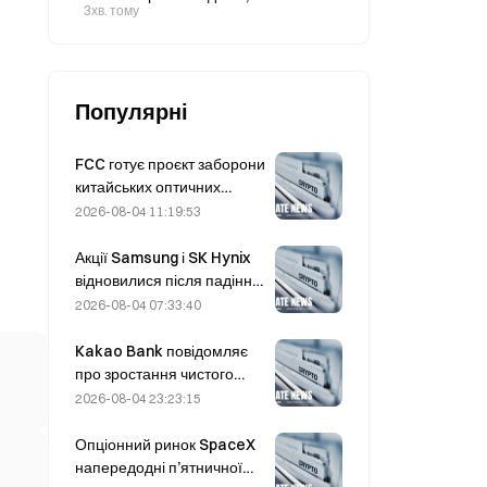
із 10,93 млн тонн у червні.
3хв. тому
Популярні
FCC готує проєкт заборони
китайських оптичних
модулів для центрів
2026-08-04 11:19:53
обробки даних; частка
Xinyuan на ринку може
Акції Samsung і SK Hynix
скоротитися на 27%
відновилися після падіння
на 5% завдяки купівлям
2026-08-04 07:33:40
роздрібних інвесторів
Kakao Bank повідомляє
про зростання чистого
прибутку у II кварталі на
2026-08-04 23:23:15
11,5%, прибуток за I
півріччя досяг рекордного
Опціонний ринок SpaceX
рівня
напередодні п’ятничної