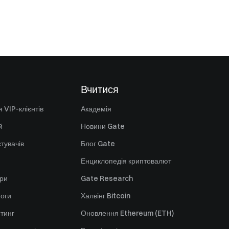
Вчитися
 VIP-клієнтів
Академія
й
Новини Gate
стувачів
Блог Gate
Енциклопедія криптовалют
ори
Gate Research
оги
Халвінг Bitcoin
стинг
Оновлення Ethereum (ETH)