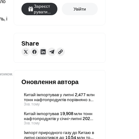
ло 
Зареєст
Увійти
руватис
я
, і 
Share
ризиком.
Оновлення автора
Китай імпортував у липні 2,477 млн
тонн нафтопродуктів порівняно з
1,737 млн тонн у червні.
3хв. тому
Китай імпортував 19,908 млн тонн
нафтопродуктів у січні–липні 2026
року.
3хв. тому
Імпорт природного газу до Китаю в
липні скоротився до 10,54 млн тонн