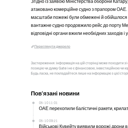
Згідно із заявою Міністерства оборони Катару
атаковано комерційне судно з прапором ОАЕ. С
масштаби пожежі були обмежені й обійшлося б
вантажне судно продовжило рейс до порту Меса
відповідні органи вжили необхідних заходів і 
Переглянути джерело
Застереження: інформація на цій сторінці може походити зі
позицію чи думку Gate і не є фінансовою, інвестиційною чи 
Будь ласка, не покладайтеся лише на інформацію з цієї стор
Пов’язані новини
05-10 11:01
ОАЕ перехопили балістичні ракети, крилаті
05-10 09:21
Військові Кувейту виявили ворожі дрони в