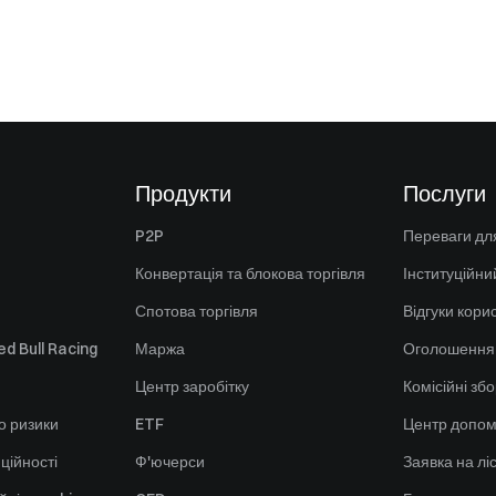
Продукти
Послуги
P2P
Переваги для
Конвертація та блокова торгівля
Інституційни
Спотова торгівля
Відгуки кори
d Bull Racing
Маржа
Оголошення
Центр заробітку
Комісійні зб
о ризики
ETF
Центр допом
ційності
Ф'ючерси
Заявка на лі