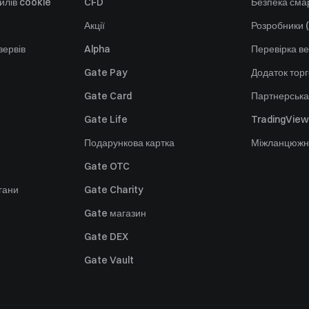
йлів cookie
CFD
Безпека смар
Акції
Розробники (
зервів
Alpha
Перевірка ве
Gate Pay
Додаток тор
Gate Card
Партнерська
Gate Life
TradingView
Подарункова картка
Міжланцюжн
Gate OTC
гани
Gate Charity
Gate магазин
Gate DEX
Gate Vault