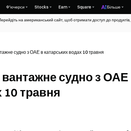
Ф'ючерси
Stocks
Earn
Square
Більше
Перейдіть на американський сайт, щоб отримати доступ до продуктів,
тажне судно з ОАЕ в катарських водах 10 травня
 вантажне судно з ОАЕ
 10 травня