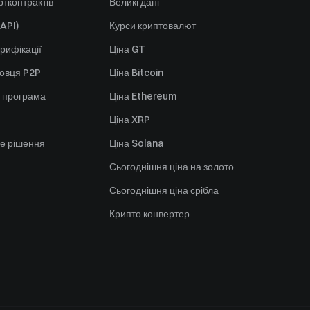
тконтрактів
Великі дані
API)
Курси криптовалют
рифікації
Ціна GT
говця P2P
Ціна Bitcoin
 програма
Ціна Ethereum
Ціна XRP
е рішення
Ціна Solana
Сьогоднішня ціна на золото
Сьогоднішня ціна срібла
Крипто конвертер