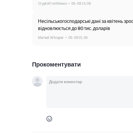
CryptoFrontNews
05-09 15:36
Несільськогосподарські дані за квітень зро
відновлюється до 80 тис. доларів
Market Whisper
05-09 01:05
Прокоментувати