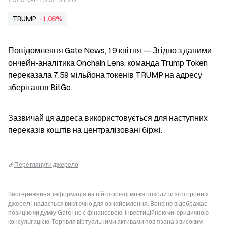
TRUMP
-1,06%
Повідомлення Gate News, 19 квітня — Згідно з даними 
ончейн-аналітика Onchain Lens, команда Trump Token 
переказала 7,59 мільйона токенів TRUMP на адресу 
зберігання BitGo.
Зазвичай ця адреса використовується для наступних 
переказів коштів на централізовані біржі.
Переглянути джерело
Застереження: інформація на цій сторінці може походити зі сторонніх
джерел і надається виключно для ознайомлення. Вона не відображає
позицію чи думку Gate і не є фінансовою, інвестиційною чи юридичною
консультацією. Торгівля віртуальними активами пов’язана з високим