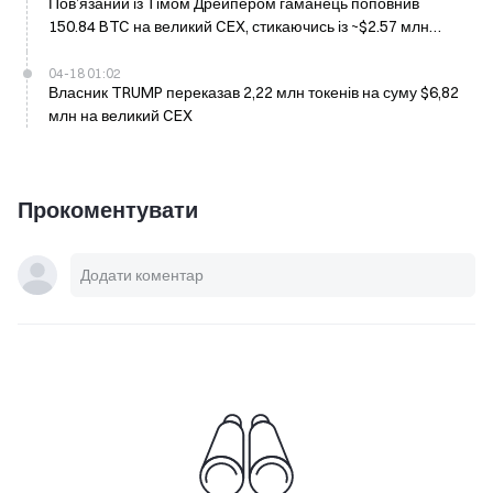
Пов’язаний із Тімом Дрейпером гаманець поповнив
150.84 BTC на великий CEX, стикаючись із ~$2.57 млн
втрат
04-18 01:02
Власник TRUMP переказав 2,22 млн токенів на суму $6,82
млн на великий CEX
Прокоментувати