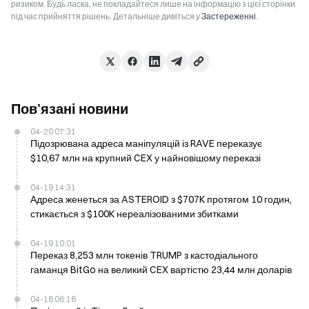
ризиком. Будь ласка, не покладайтеся лише на інформацію з цієї сторінки
під час прийняття рішень. Детальніше дивіться у
Застереженні
.
Пов’язані новини
04-20 07:31
Підозрювана адреса маніпуляцій із RAVE переказує
$10,67 млн на крупний CEX у найновішому переказі
04-19 14:31
Адреса женеться за ASTEROID з $707K протягом 10 годин,
стикається з $100K нереалізованими збитками
04-19 10:01
Переказ 8,253 млн токенів TRUMP з кастодіального
гаманця BitGo на великий CEX вартістю 23,44 млн доларів
04-18 06:16