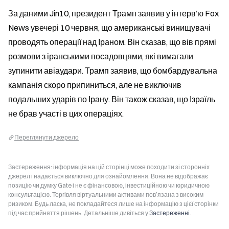
За даними Jin10, президент Трамп заявив у інтерв’ю Fox 
News увечері 10 червня, що американські винищувачі 
проводять операції над Іраном. Він сказав, що вів прямі 
розмови з іранськими посадовцями, які вимагали 
зупинити авіаудари. Трамп заявив, що бомбардувальна 
кампанія скоро припиниться, але не виключив 
подальших ударів по Ірану. Він також сказав, що Ізраїль 
не брав участі в цих операціях.
Переглянути джерело
Застереження: інформація на цій сторінці може походити зі сторонніх
джерел і надається виключно для ознайомлення. Вона не відображає
позицію чи думку Gate і не є фінансовою, інвестиційною чи юридичною
консультацією. Торгівля віртуальними активами пов’язана з високим
ризиком. Будь ласка, не покладайтеся лише на інформацію з цієї сторінки
під час прийняття рішень. Детальніше дивіться у
Застереженні
.