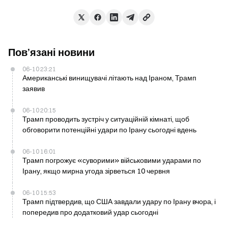
Пов’язані новини
06-10 23:21
Американські винищувачі літають над Іраном, Трамп
заявив
06-10 20:15
Трамп проводить зустріч у ситуаційній кімнаті, щоб
обговорити потенційні удари по Ірану сьогодні вдень
06-10 16:01
Трамп погрожує «суворими» військовими ударами по
Ірану, якщо мирна угода зірветься 10 червня
06-10 15:53
Трамп підтвердив, що США завдали удару по Ірану вчора, і
попередив про додатковий удар сьогодні