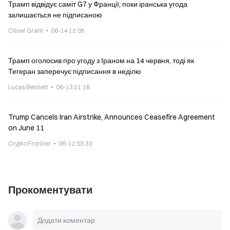
Трамп відвідує саміт G7 у Франції, поки іранська угода
залишається не підписаною
Oliver Grant
06-14 12:05
Трамп оголосив про угоду з Іраном на 14 червня, тоді як
Тегеран заперечує підписання в неділю
Lucas Bennett
06-13 21:18
Trump Cancels Iran Airstrike, Announces Ceasefire Agreement
on June 11
Crypto Frontier
06-12 03:33
Прокоментувати