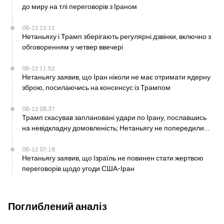
до миру на тлі переговорів з Іраном
06-12 12:11
Нетаньяху і Трамп зберігають регулярні дзвінки, включно з
обговоренням у четвер ввечері
06-12 11:52
Нетаньягу заявив, що Іран ніколи не має отримати ядерну
зброю, посилаючись на консенсус із Трампом
06-12 08:37
Трамп скасував заплановані удари по Ірану, пославшись
на невідкладну домовленість; Нетаньягу не попередили
заздалегідь
06-12 07:16
Нетаньягу заявив, що Ізраїль не повинен стати жертвою
переговорів щодо угоди США-Іран
Поглиблений аналіз