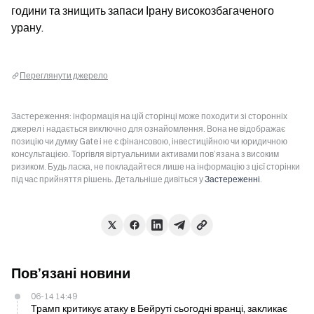
години та знищить запаси Ірану високозбагаченого 
урану.
Переглянути джерело
Застереження: інформація на цій сторінці може походити зі сторонніх
джерел і надається виключно для ознайомлення. Вона не відображає
позицію чи думку Gate і не є фінансовою, інвестиційною чи юридичною
консультацією. Торгівля віртуальними активами пов’язана з високим
ризиком. Будь ласка, не покладайтеся лише на інформацію з цієї сторінки
під час прийняття рішень. Детальніше дивіться у
Застереженні
.
Пов’язані новини
06-14 14:49
Трамп критикує атаку в Бейруті сьогодні вранці, закликає