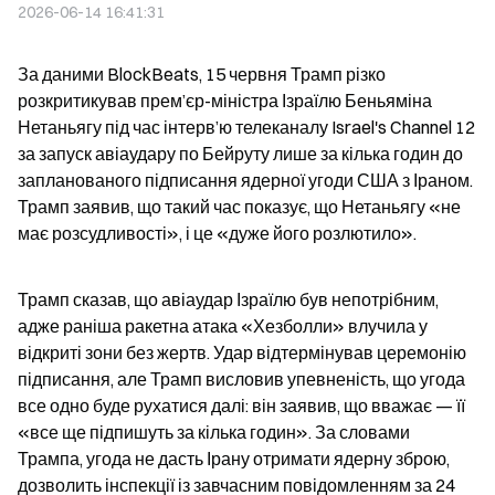
2026-06-14 16:41:31
За даними BlockBeats, 15 червня Трамп різко 
розкритикував прем’єр-міністра Ізраїлю Беньяміна 
Нетаньягу під час інтерв’ю телеканалу Israel's Channel 12 
за запуск авіаудару по Бейруту лише за кілька годин до 
запланованого підписання ядерної угоди США з Іраном. 
Трамп заявив, що такий час показує, що Нетаньягу «не 
має розсудливості», і це «дуже його розлютило».
Трамп сказав, що авіаудар Ізраїлю був непотрібним, 
адже раніша ракетна атака «Хезболли» влучила у 
відкриті зони без жертв. Удар відтермінував церемонію 
підписання, але Трамп висловив упевненість, що угода 
все одно буде рухатися далі: він заявив, що вважає — її 
«все ще підпишуть за кілька годин». За словами 
Трампа, угода не дасть Ірану отримати ядерну зброю, 
дозволить інспекції із завчасним повідомленням за 24 