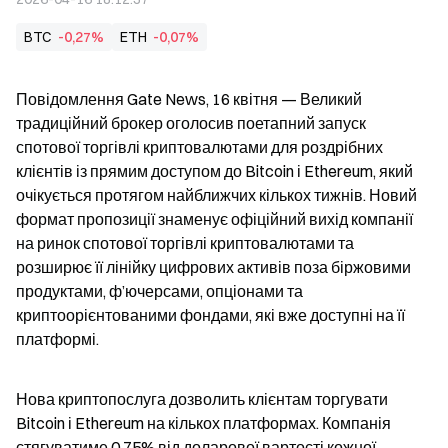
BTC
-0,27%
ETH
-0,07%
Повідомлення Gate News, 16 квітня — Великий 
традиційний брокер оголосив поетапний запуск 
спотової торгівлі криптовалютами для роздрібних 
клієнтів із прямим доступом до Bitcoin і Ethereum, який 
очікується протягом найближчих кількох тижнів. Новий 
формат пропозиції знаменує офіційний вихід компанії 
на ринок спотової торгівлі криптовалютами та 
розширює її лінійку цифрових активів поза біржовими 
продуктами, ф’ючерсами, опціонами та 
криптоорієнтованими фондами, які вже доступні на її 
платформі.
Нова криптопослуга дозволить клієнтам торгувати 
Bitcoin і Ethereum на кількох платформах. Компанія 
стягуватиме 0.75% від доларової вартості кожної 