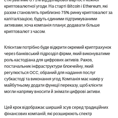
криптовалютної угоди. На старті Bitcoin і Ethereum, які 
разом становлять приблизно 75% ринку криптовалют за 
капіталізацією, будуть єдиними підтримуваними 
активами, хоча компанія планує додавати більше 
криптовалют з часом.
Клієнтам потрібно буде відкрити окремий криптрахунок 
через банківський підрозділ фірми, який виконуватиме 
роль кастодіана для цифрових активів. Paxos, 
постачальник інфраструктури блокчейну, який 
регулюється OCC, обраний для надання послуг 
субкастоді та виконання угод. Компанія має намір у 
майбутньому додати функції переказу, щоб клієнти 
могли напряму вносити й знімати цифрові активи.
Цей крок відображає ширший зсув серед традиційних 
фінансових компаній, які розширюють спектр 