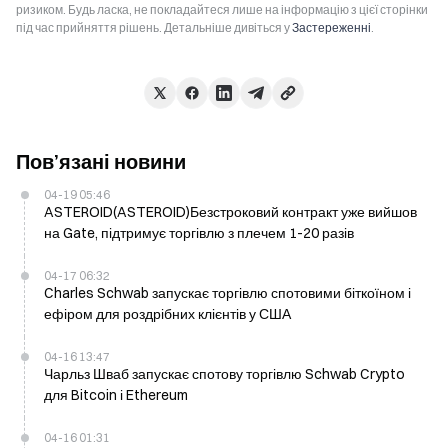
ризиком. Будь ласка, не покладайтеся лише на інформацію з цієї сторінки
під час прийняття рішень. Детальніше дивіться у
Застереженні
.
Пов’язані новини
04-19 05:46
ASTEROID(ASTEROID)Безстроковий контракт уже вийшов
на Gate, підтримує торгівлю з плечем 1-20 разів
04-17 06:32
Charles Schwab запускає торгівлю спотовими біткоїном і
ефіром для роздрібних клієнтів у США
04-16 13:47
Чарльз Шваб запускає спотову торгівлю Schwab Crypto
для Bitcoin і Ethereum
04-16 01:31