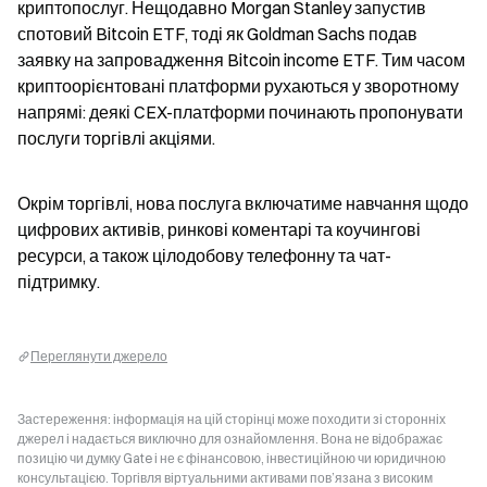
криптопослуг. Нещодавно Morgan Stanley запустив 
спотовий Bitcoin ETF, тоді як Goldman Sachs подав 
заявку на запровадження Bitcoin income ETF. Тим часом 
криптоорієнтовані платформи рухаються у зворотному 
напрямі: деякі CEX-платформи починають пропонувати 
послуги торгівлі акціями.
Окрім торгівлі, нова послуга включатиме навчання щодо 
цифрових активів, ринкові коментарі та коучингові 
ресурси, а також цілодобову телефонну та чат-
підтримку.
Переглянути джерело
Застереження: інформація на цій сторінці може походити зі сторонніх
джерел і надається виключно для ознайомлення. Вона не відображає
позицію чи думку Gate і не є фінансовою, інвестиційною чи юридичною
консультацією. Торгівля віртуальними активами пов’язана з високим