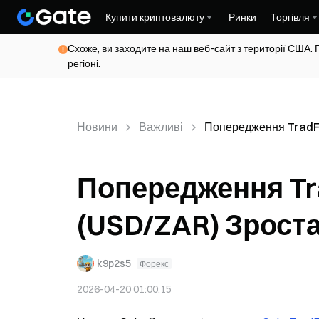
Купити криптовалюту
Ринки
Торгівля
Схоже, ви заходите на наш веб-сайт з території США. 
регіоні.
Новини
Важливі
Попередження TradFi
Попередження Tr
(USD/ZAR) Зрост
k9p2s5
Форекс
2026-04-20 01:00:15