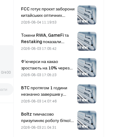
FCC готує проєкт заборони
китайських оптичних
модулів для центрів
2026-08-04 11:19:53
обробки даних; частка
Xinyuan на ринку може
Токени RWA, GameFi та
скоротитися на 27%
Restaking показали
найкращі результати на
2026-08-03 17:05:42
ринку в липні
Ф’ючерси на какао
зростають на 10% через
0/400
занепокоєння щодо
2026-08-03 17:05:23
пропозиції та
наближаються до $6,000
BTC протягом 1 години
вати
за тонну
незначно завершив у
плюсі на 0,12%:
2026-08-03 14:07:46
геополітична розрядка та
синхронізація з
Boltz тимчасово
макроекономічними
призупиняє роботу біткоїн-
настроями підштовхнули
мосту безстроково після
2026-08-03 21:04:31
короткостроковий відскок
атак із використанням ШІ