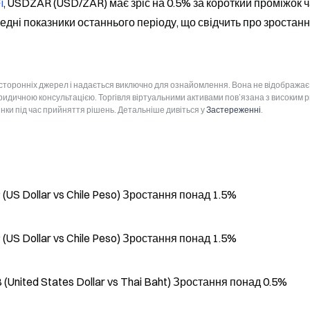
i
, USDZAR (USD/ZAR) має зріс на 0.5% за короткий проміжок ча
дні показники останнього періоду, що свідчить про зростанн
 сторонніх джерел і надається виключно для ознайомлення. Вона не відображає
юридичною консультацією. Торгівля віртуальними активами пов’язана з високим 
інки під час прийняття рішень. Детальніше дивіться у
Застереженні
.
S Dollar vs Chile Peso) Зростання понад 1.5%
S Dollar vs Chile Peso) Зростання понад 1.5%
nited States Dollar vs Thai Baht) Зростання понад 0.5%