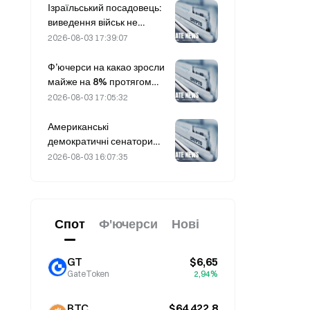
Ізраїльський посадовець:
виведення військ не
відбудеться, доки ХАМАС
2026-08-03 17:39:07
не роззброїться
Ф’ючерси на какао зросли
майже на 8% протягом
дня в п’ятницю, що стало
2026-08-03 17:05:32
несподіванкою для
учасників ринку
Американські
демократичні сенатори
закликають CFTC
2026-08-03 16:07:35
обмежити продукти для
ставок на пожежі на тлі
рекордного сезону лісових
пожеж
Спот
Ф'ючерси
Нові
GT
$6,65
GateToken
2,94%
BTC
$64 422,8