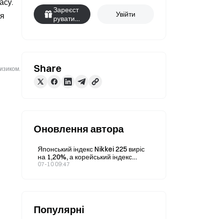
су. 
Зареєст
Увійти
я 
руватис
я
Share
ризиком.
Оновлення автора
Японський індекс Nikkei 225 виріс
на 1,20%, а корейський індекс
KOSPI 10 липня піднявся на 2,52%.
07-10 09:47
Популярні