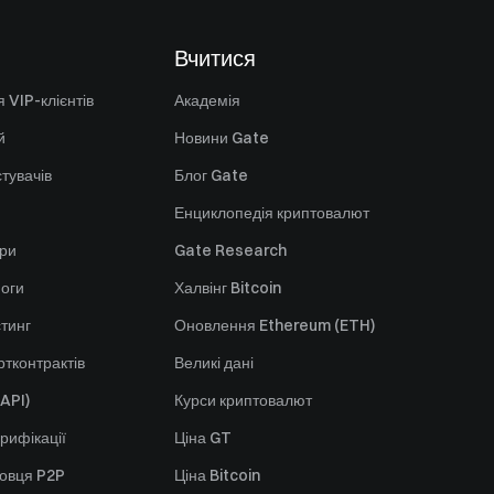
Вчитися
 VIP-клієнтів
Академія
й
Новини Gate
стувачів
Блог Gate
Енциклопедія криптовалют
ори
Gate Research
оги
Халвінг Bitcoin
стинг
Оновлення Ethereum (ETH)
тконтрактів
Великі дані
API)
Курси криптовалют
рифікації
Ціна GT
говця P2P
Ціна Bitcoin