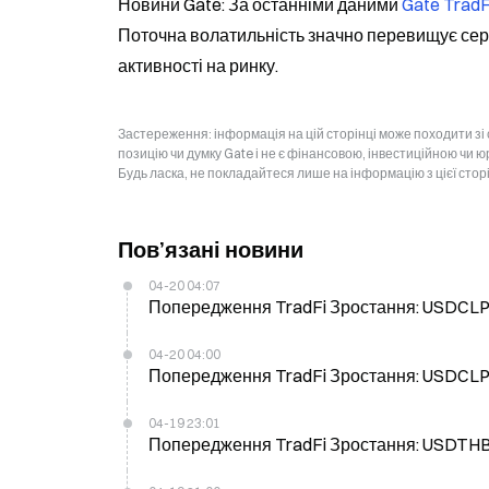
Новини Gate: За останніми даними 
Gate TradF
Поточна волатильність значно перевищує сере
активності на ринку.
Застереження: інформація на цій сторінці може походити зі
позицію чи думку Gate і не є фінансовою, інвестиційною чи 
Будь ласка, не покладайтеся лише на інформацію з цієї стор
Пов’язані новини
04-20 04:07
Попередження TradFi Зростання: USDCLP (U
04-20 04:00
Попередження TradFi Зростання: USDCLP (U
04-19 23:01
Попередження TradFi Зростання: USDTHB (U