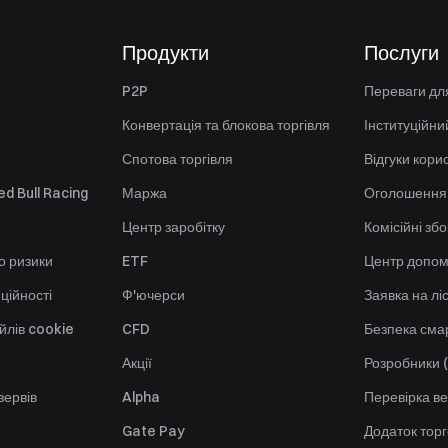
Продукти
Послуги
P2P
Переваги для
Конвертація та блокова торгівля
Інституційни
Спотова торгівля
Відгуки кори
d Bull Racing
Маржа
Оголошення
Центр заробітку
Комісійні зб
о ризики
ETF
Центр допом
ційності
Ф'ючерси
Заявка на лі
йлів cookie
CFD
Безпека смар
Акції
Розробники (
зервів
Alpha
Перевірка ве
Gate Pay
Додаток тор