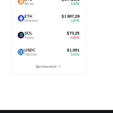
Bitcoin
0,30%
ETH
$1 907,29
Ethereum
1,87%
SOL
$73,25
Solana
-0,62%
USDC
$1,001
USDCoin
0,01%
Детальніше