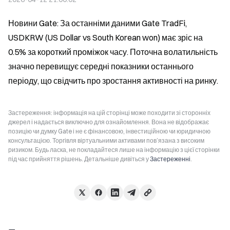
Новини Gate: За останніми даними Gate TradFi, 
USDKRW (US Dollar vs South Korean won) має зріс на 
0.5% за короткий проміжок часу. Поточна волатильність 
значно перевищує середні показники останнього 
періоду, що свідчить про зростання активності на ринку.
Застереження: інформація на цій сторінці може походити зі сторонніх
джерел і надається виключно для ознайомлення. Вона не відображає
позицію чи думку Gate і не є фінансовою, інвестиційною чи юридичною
консультацією. Торгівля віртуальними активами пов’язана з високим
ризиком. Будь ласка, не покладайтеся лише на інформацію з цієї сторінки
під час прийняття рішень. Детальніше дивіться у
Застереженні
.