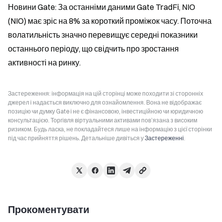
Новини Gate: За останніми даними Gate TradFi, NIO 
(NIO) має зріс на 8% за короткий проміжок часу. Поточна 
волатильність значно перевищує середні показники 
останнього періоду, що свідчить про зростання 
активності на ринку.
Застереження: інформація на цій сторінці може походити зі сторонніх
джерел і надається виключно для ознайомлення. Вона не відображає
позицію чи думку Gate і не є фінансовою, інвестиційною чи юридичною
консультацією. Торгівля віртуальними активами пов’язана з високим
ризиком. Будь ласка, не покладайтеся лише на інформацію з цієї сторінки
під час прийняття рішень. Детальніше дивіться у
Застереженні
.
Прокоментувати