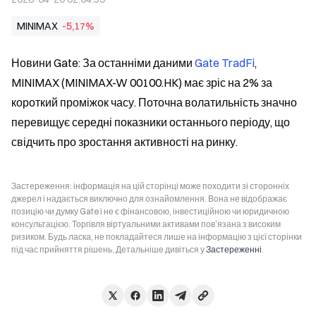
MINIMAX
-5,17%
Новини Gate: За останніми даними 
Gate TradFi
, 
MINIMAX (MINIMAX-W 00100.HK) має зріс на 2% за 
короткий проміжок часу. Поточна волатильність значно 
перевищує середні показники останнього періоду, що 
свідчить про зростання активності на ринку.
Застереження: інформація на цій сторінці може походити зі сторонніх
джерел і надається виключно для ознайомлення. Вона не відображає
позицію чи думку Gate і не є фінансовою, інвестиційною чи юридичною
консультацією. Торгівля віртуальними активами пов’язана з високим
ризиком. Будь ласка, не покладайтеся лише на інформацію з цієї сторінки
під час прийняття рішень. Детальніше дивіться у
Застереженні
.